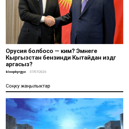
Орусия болбосо — ким? Эмнеге
Кыргызстан бензинди Кытайдан издөөгө
аргасыз?
kloopkyrgyz
-
07/07/2026
Соңку жаңылыктар