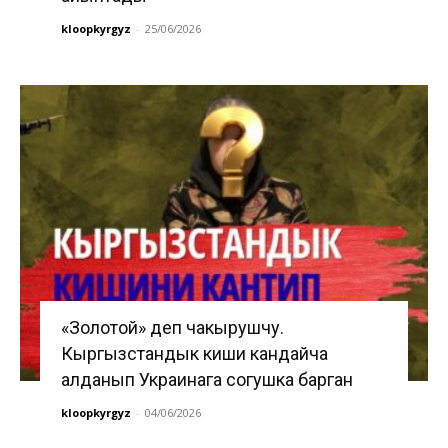
kloopkyrgyz
-
25/06/2026
«Золотой» деп чакырушчу.
Кыргызстандык киши кандайча
алданып Украинага согушка барган
kloopkyrgyz
-
04/06/2026