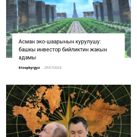
Асман эко-шаарынын курулушу:
башкы инвестор бийликтин жакын
адамы
kloopkyrgyz
-
29/07/2026