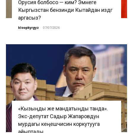
Орусия болбосо — ким? Эмнеге
Кыргызстан бензинди Кытайдан издөөгө
аргасыз?
kloopkyrgyz
-
07/07/2026
«Кызыңды же мандатыңды танда».
Экс-депутат Садыр Жапаровдун
мурдагы кеңешчисин коркутууга
айыптады