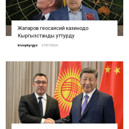
Жапаров геосаясий казинодо
Кыргызстанды уттурду
kloopkyrgyz
-
07/07/2026