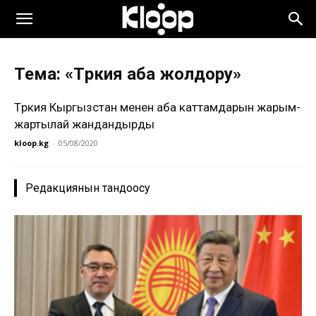
Тема: «Түркия аба жолдору»
Түркия Кыргызстан менен аба каттамдарын жарым-
жартылай жандандырды
kloop.kg
-
05/08/2020
Редакциянын тандоосу