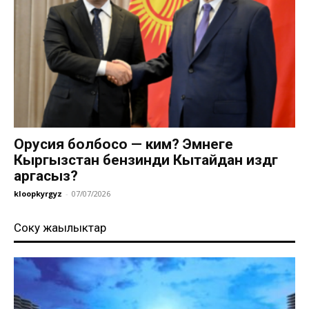
Орусия болбосо — ким? Эмнеге
Кыргызстан бензинди Кытайдан издөөгө
аргасыз?
kloopkyrgyz
-
07/07/2026
Соңку жаңылыктар