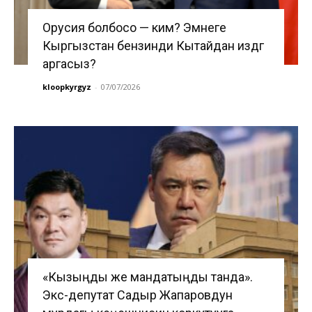
Орусия болбосо — ким? Эмнеге
Кыргызстан бензинди Кытайдан издөөгө
аргасыз?
kloopkyrgyz
-
07/07/2026
«Кызыңды же мандатыңды танда».
Экс-депутат Садыр Жапаровдун