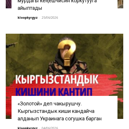
мурдагы кеңешчисин коркутууга
айыптады
kloopkyrgyz
-
25/06/2026
«Золотой» деп чакырушчу.
Кыргызстандык киши кандайча
алданып Украинага согушка барган
kloopkyrgyz
-
04/06/2026