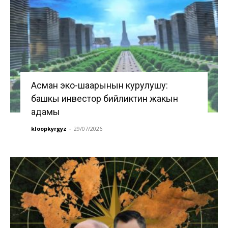
Асман эко-шаарынын курулушу:
башкы инвестор бийликтин жакын
адамы
kloopkyrgyz
-
29/07/2026