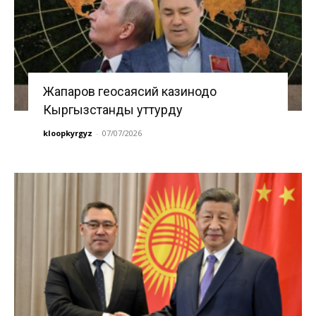
Жапаров геосаясий казинодо
Кыргызстанды уттурду
kloopkyrgyz
-
07/07/2026