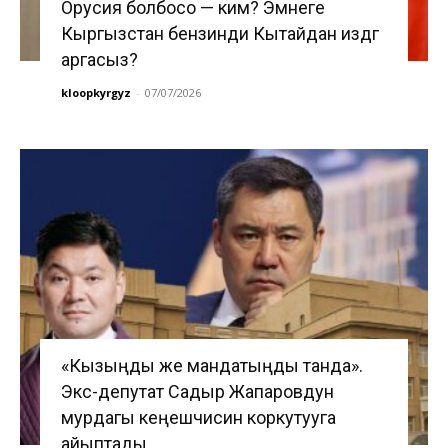
Орусия болбосо — ким? Эмнеге
Кыргызстан бензинди Кытайдан издөөгө
аргасыз?
kloopkyrgyz
-
07/07/2026
«Кызыңды же мандатыңды танда».
Экс-депутат Садыр Жапаровдун
мурдагы кеңешчисин коркутууга
айыптады