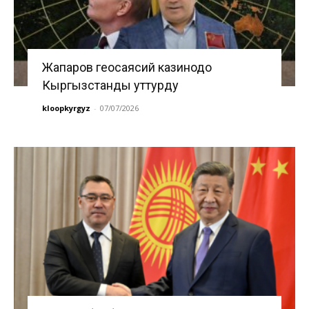
Жапаров геосаясий казинодо
Кыргызстанды уттурду
kloopkyrgyz
-
07/07/2026