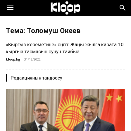
Тема: Толомуш Океев
«Кыргыз кереметине» сүңгүп: Жаңы жылга карата 10
кыргыз тасмасын сунуштайбыз
kloop.kg
-
31/12/2022
Редакциянын тандоосу