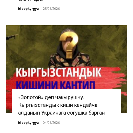
kloopkyrgyz
-
25/06/2026
«Золотой» деп чакырушчу.
Кыргызстандык киши кандайча
алданып Украинага согушка барган
kloopkyrgyz
-
04/06/2026