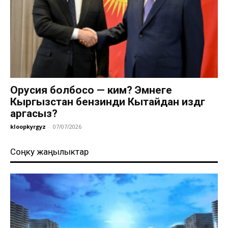
Орусия болбосо — ким? Эмнеге
Кыргызстан бензинди Кытайдан издөөгө
аргасыз?
kloopkyrgyz
-
07/07/2026
Соңку жаңылыктар