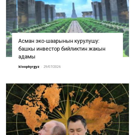
Асман эко-шаарынын курулушу:
башкы инвестор бийликтин жакын
адамы
kloopkyrgyz
-
29/07/2026