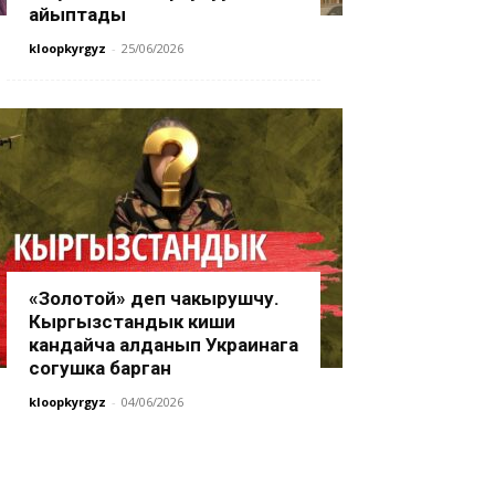
айыптады
kloopkyrgyz
-
25/06/2026
«Золотой» деп чакырушчу.
Кыргызстандык киши
кандайча алданып Украинага
согушка барган
kloopkyrgyz
-
04/06/2026