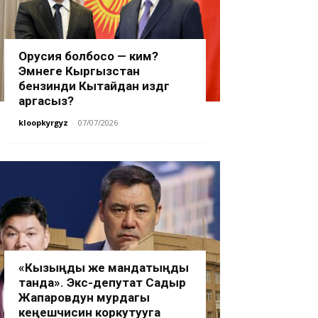
Орусия болбосо — ким?
Эмнеге Кыргызстан
бензинди Кытайдан издөөгө
аргасыз?
kloopkyrgyz
-
07/07/2026
«Кызыңды же мандатыңды
танда». Экс-депутат Садыр
Жапаровдун мурдагы
кеңешчисин коркутууга