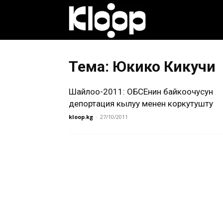
Клооп
кыргызча
Тема: Юкико Кикучи
Шайлоо-2011: ОБСЕнин байкоочусун
|
депортация кылуу менен коркутушту
kloop.kg
-
27/10/2011
Кыргызстан
жаңылыктары