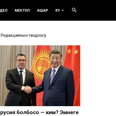
ДЕО
МЕКТЕП
АШАР
KY
Редакциянын тандоосу
русия болбосо — ким? Эмнеге