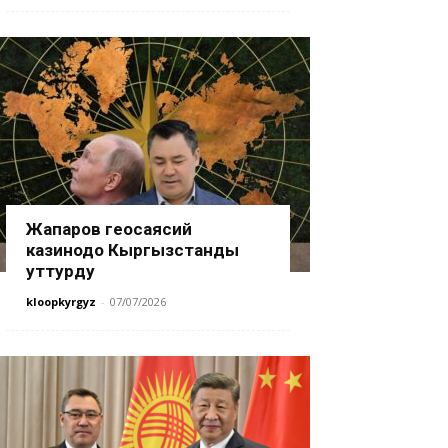
Жапаров геосаясий
казинодо Кыргызстанды
уттурду
kloopkyrgyz
-
07/07/2026