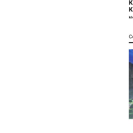
К
К
kl
С