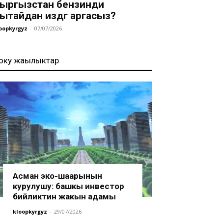
ыргызстан бензинди
ытайдан издөөгө аргасыз?
oopkyrgyz
-
07/07/2026
оңку жаңылыктар
Асман эко-шаарынын
курулушу: башкы инвестор
бийликтин жакын адамы
kloopkyrgyz
-
29/07/2026