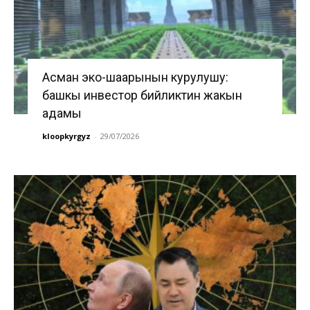
Асман эко-шаарынын курулушу:
башкы инвестор бийликтин жакын
адамы
kloopkyrgyz
-
29/07/2026