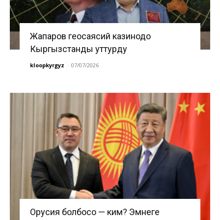
Жапаров геосаясий казинодо
Кыргызстанды уттурду
kloopkyrgyz
-
07/07/2026
Орусия болбосо — ким? Эмнеге