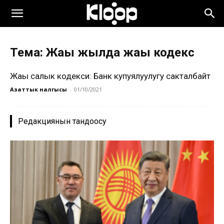
Тема: Жаңы жылда жаңы кодекс
Жаңы салык кодекси: Банк купуялуулугу сакталбайт
Азаттык үналгысы
-
01/10/2021
Редакциянын тандоосу