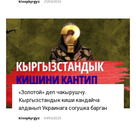
kloopkyrgyz
-
25/06/2026
«Золотой» деп чакырушчу.
Кыргызстандык киши кандайча
алданып Украинага согушка барган
kloopkyrgyz
-
04/06/2026