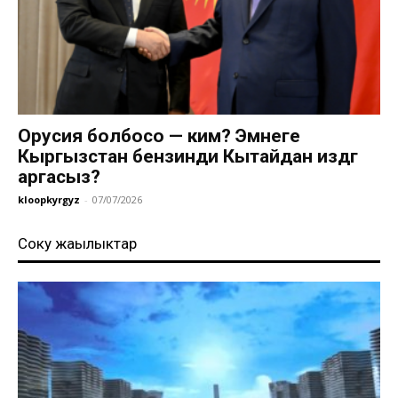
Орусия болбосо — ким? Эмнеге
Кыргызстан бензинди Кытайдан издөөгө
аргасыз?
kloopkyrgyz
-
07/07/2026
Соңку жаңылыктар