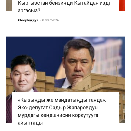
Кыргызстан бензинди Кытайдан издөөгө
аргасыз?
kloopkyrgyz
-
07/07/2026
«Кызыңды же мандатыңды танда».
Экс-депутат Садыр Жапаровдун
мурдагы кеңешчисин коркутууга
айыптады