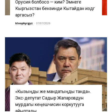
Орусия болбосо — ким? Эмнеге
Кыргызстан бензинди Кытайдан издөөгө
аргасыз?
kloopkyrgyz
-
07/07/2026
«Кызыңды же мандатыңды танда».
Экс-депутат Садыр Жапаровдун
мурдагы кеңешчисин коркутууга
айыптады