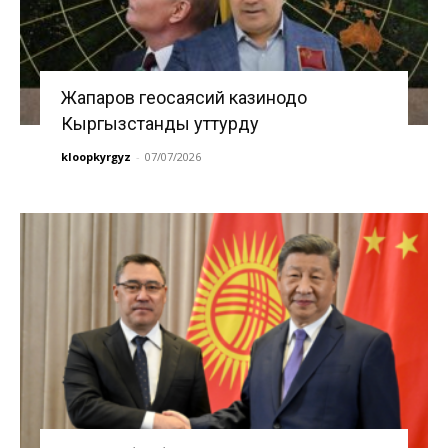
Жапаров геосаясий казинодо
Кыргызстанды уттурду
kloopkyrgyz
-
07/07/2026