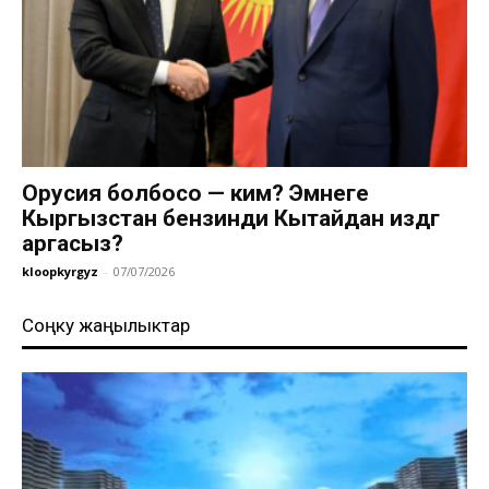
Орусия болбосо — ким? Эмнеге
Кыргызстан бензинди Кытайдан издөөгө
аргасыз?
kloopkyrgyz
-
07/07/2026
Соңку жаңылыктар