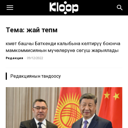
Тема: жай тепм
Өкмөт башчы Баткенди калыбына келтирүү боюнча
мамкоммисиянын мүчөлөрүнө сөгүш жарыялады
Редакция
-
09/12/2022
Редакциянын тандоосу