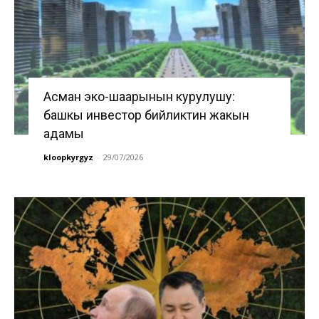
Асман эко-шаарынын курулушу:
башкы инвестор бийликтин жакын
адамы
kloopkyrgyz
-
29/07/2026