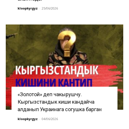
kloopkyrgyz
-
25/06/2026
«Золотой» деп чакырушчу.
Кыргызстандык киши кандайча
алданып Украинага согушка барган
kloopkyrgyz
-
04/06/2026