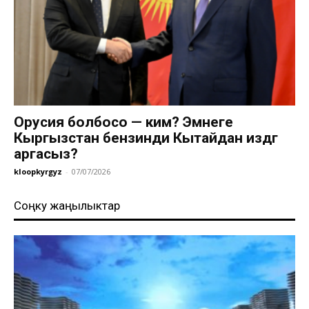
Орусия болбосо — ким? Эмнеге
Кыргызстан бензинди Кытайдан издөөгө
аргасыз?
kloopkyrgyz
-
07/07/2026
Соңку жаңылыктар