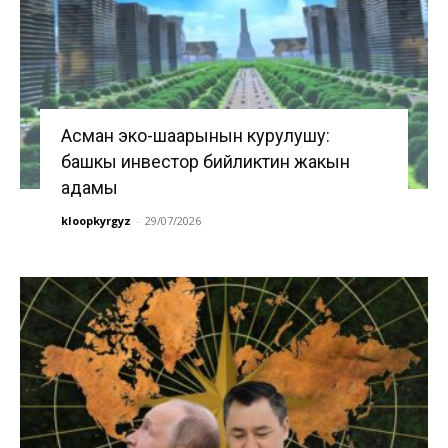
Асман эко-шаарынын курулушу:
башкы инвестор бийликтин жакын
адамы
kloopkyrgyz
-
29/07/2026