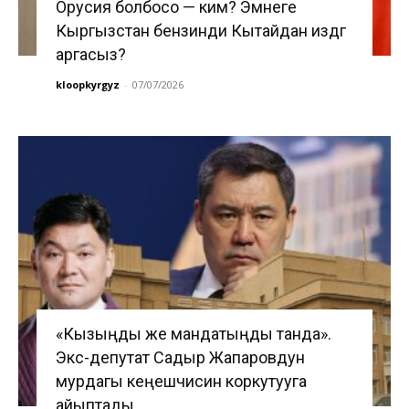
Орусия болбосо — ким? Эмнеге
Кыргызстан бензинди Кытайдан издөөгө
аргасыз?
kloopkyrgyz
-
07/07/2026
«Кызыңды же мандатыңды танда».
Экс-депутат Садыр Жапаровдун
мурдагы кеңешчисин коркутууга
айыптады