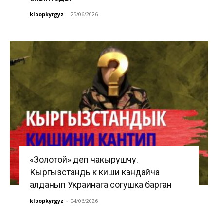
kloopkyrgyz
-
25/06/2026
«Золотой» деп чакырушчу.
Кыргызстандык киши кандайча
алданып Украинага согушка барган
kloopkyrgyz
-
04/06/2026