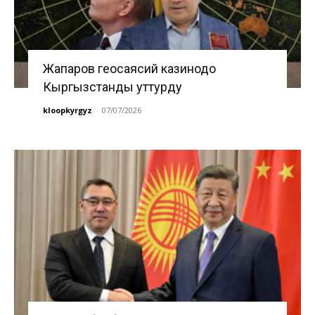
Жапаров геосаясий казинодо
Кыргызстанды уттурду
kloopkyrgyz
-
07/07/2026