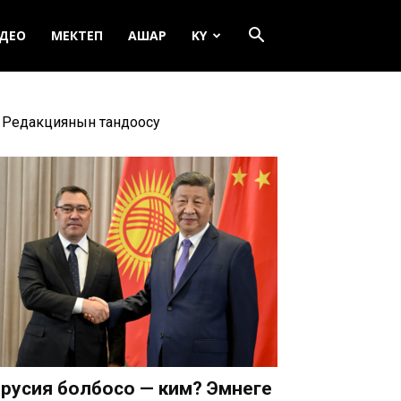
ДЕО
МЕКТЕП
АШАР
KY
Редакциянын тандоосу
русия болбосо — ким? Эмнеге