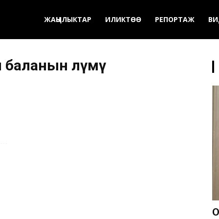
ЖАҢЫЛЫКТАР
ИЛИКТӨӨ
РЕПОРТАЖ
ВИ
 баланын өлүмү
О