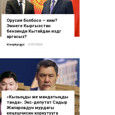
Орусия болбосо — ким?
Эмнеге Кыргызстан
бензинди Кытайдан издөөгө
аргасыз?
kloopkyrgyz
-
07/07/2026
«Кызыңды же мандатыңды
танда». Экс-депутат Садыр
Жапаровдун мурдагы
кеңешчисин коркутууга