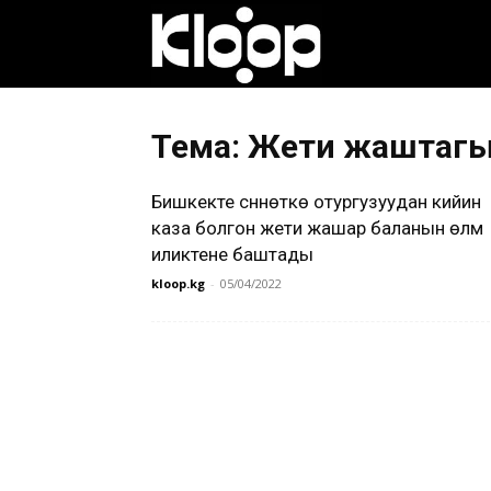
Клооп
кыргызча
Тема: Жети жаштагы
Бишкекте сүннөткө отургузуудан кийин
|
каза болгон жети жашар баланын өлүмү
иликтене баштады
kloop.kg
-
05/04/2022
Кыргызстан
жаңылыктары