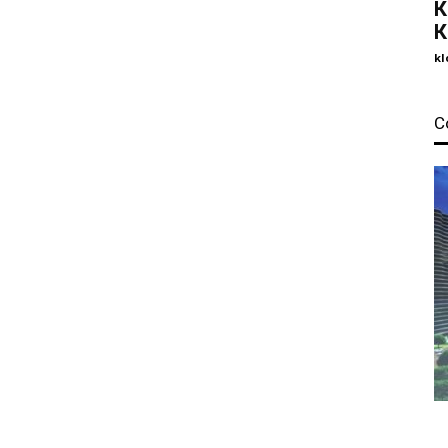
К
К
kl
С