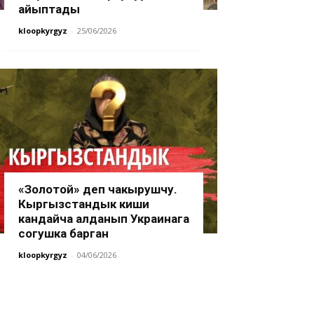
айыптады
kloopkyrgyz
-
25/06/2026
«Золотой» деп чакырушчу.
Кыргызстандык киши
кандайча алданып Украинага
согушка барган
kloopkyrgyz
-
04/06/2026