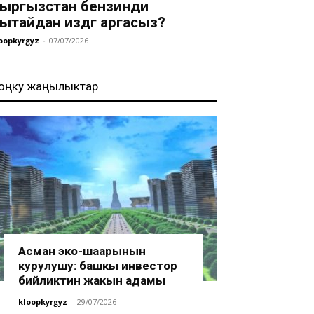
ыргызстан бензинди
ытайдан издөөгө аргасыз?
oopkyrgyz
-
07/07/2026
оңку жаңылыктар
Асман эко-шаарынын
курулушу: башкы инвестор
бийликтин жакын адамы
kloopkyrgyz
-
29/07/2026