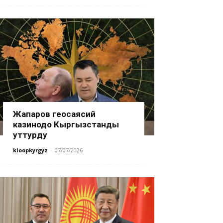
Жапаров геосаясий
казинодо Кыргызстанды
уттурду
kloopkyrgyz
-
07/07/2026