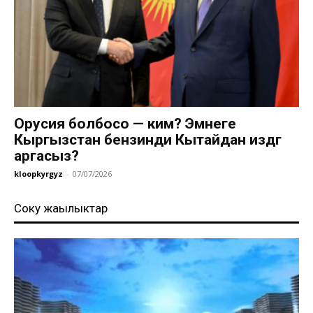
Орусия болбосо — ким? Эмнеге
Кыргызстан бензинди Кытайдан издөөгө
аргасыз?
kloopkyrgyz
-
07/07/2026
Соңку жаңылыктар