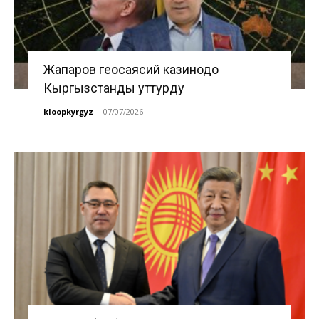
Жапаров геосаясий казинодо
Кыргызстанды уттурду
kloopkyrgyz
-
07/07/2026