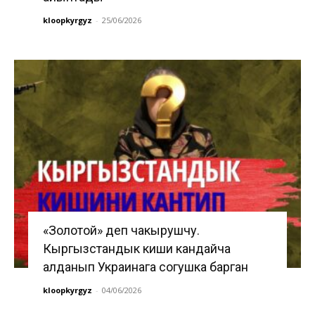
kloopkyrgyz
-
25/06/2026
«Золотой» деп чакырушчу.
Кыргызстандык киши кандайча
алданып Украинага согушка барган
kloopkyrgyz
-
04/06/2026