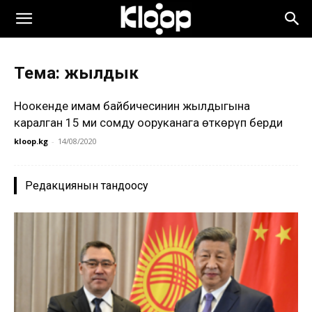
Тема: жылдык
Ноокенде имам байбичесинин жылдыгына
каралган 15 миң сомду ооруканага өткөрүп берди
kloop.kg
-
14/08/2020
Редакциянын тандоосу