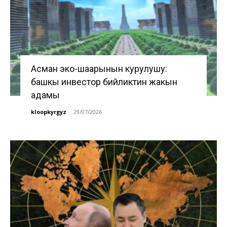
Асман эко-шаарынын курулушу:
башкы инвестор бийликтин жакын
адамы
kloopkyrgyz
-
29/07/2026