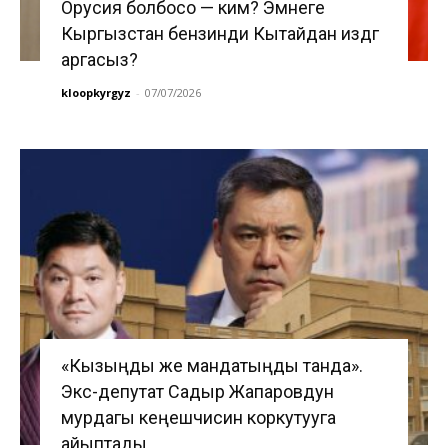
Орусия болбосо — ким? Эмнеге
Кыргызстан бензинди Кытайдан издөөгө
аргасыз?
kloopkyrgyz
-
07/07/2026
«Кызыңды же мандатыңды танда».
Экс-депутат Садыр Жапаровдун
мурдагы кеңешчисин коркутууга
айыптады