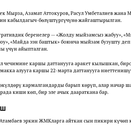
ек Мырза, Азамат Аттокуров, Расул Умбеталиев жана 
н кабылдагыч-бөлүштүргүчүнө жайгаштырылган.
стративдик беренелер — «Жолду мыйзамсыз жабуу», 
оюу», «Майда ээн баштык» боюнча мыйзам бузушту деп
ы үчүн айыпталган.
л чечимине каршы даттанууга аракет кылышкан, бир
амакка алууга каршы 22-марта даттанууга ниеттенишү
өкүлдөрү кармалгандарды барып көрүп, алар начар 
ада киши көп, бир эле ачык даараткана бар.
үш
Атамбаев эркин ЖМКларга айткан сын пикири күчөп к