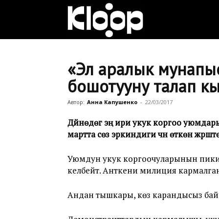
Клооп
кыргызча
«Эл аралык мунапыс
бошотууну талап к
|
Автор:
Анна Капушенко
-
22/03/2017
Дүйнөдөгү эң ири укук коргоо уюмда
мартта сөз эркиндиги үчүн өткөн жүр
Кыргызстан
Уюмдун укук коргоочуларынын пикир
келбейт. Анткени милиция кармалга
жаңылыктары
Андан тышкары, көз карандысыз байк