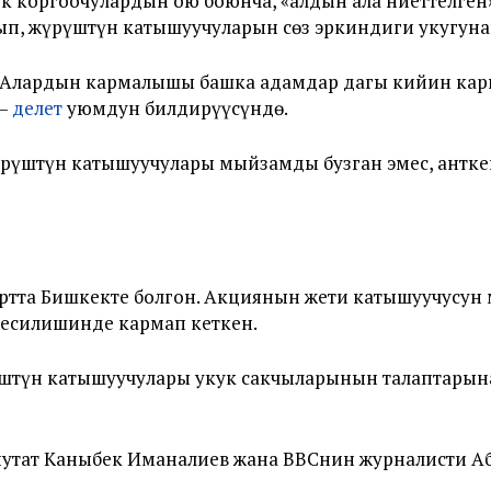
 коргоочулардын ою боюнча, «алдын ала ниеттелген»
ып, жүрүштүн катышуучуларын сөз эркиндиги укугуна
к. Алардын кармалышы башка адамдар дагы кийин к
 —
делет
уюмдун билдирүүсүндө.
рүштүн катышуучулары мыйзамды бузган эмес, антке
артта Бишкекте болгон. Акциянын жети катышуучусу
кесилишинде кармап кеткен.
түн катышуучулары укук сакчыларынын талаптарына 
утат Каныбек Иманалиев жана ВВСнин журналисти Аб