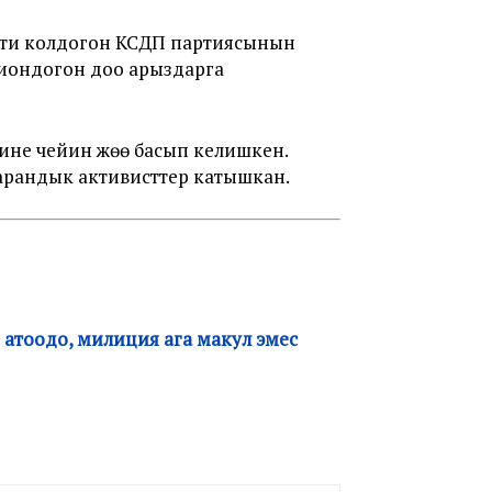
тти колдогон КСДП партиясынын
лиондогон доо арыздарга
не чейин жөө басып келишкен.
арандык активисттер катышкан.
п атоодо, милиция ага макул эмес