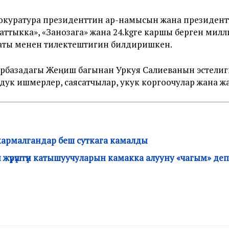
куратура президенттин ар-намысын жана президен
ттыкка», «Занозага» жана 24.kgге каршы берген мил
аты менен тилектештигин билдиришкен.
базадагы Жеңиш багынан Уркуя Салиеванын эстелиги
ук ишмерлер, саясатчылар, укук коргоочулар жана ж
ө кармалгандар беш суткага камалды
ия жүрүштүн катышуучуларын камакка алууну «чагым» де