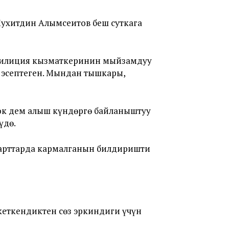
Мухитдин Алымсеитов беш суткага
«Милиция кызматкеринин мыйзамдуу
 эсептеген. Мындан тышкары,
ок дем алыш күндөргө байланыштуу
үдө.
шарттарда кармалганын билдиришти
еткендиктен сөз эркиндиги үчүн