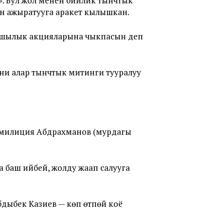
. Бул жол менен бийлик тынчтык
н ажыратууга аракет кылышкан.
аршылык акцияларына чыкпасын деп
ни алар тынчтык митинги тууралуу
н милиция Абдрахманов (мурдагы
баш ийбей, жолду жаап салууга
дыбек Казиев — көп өтпөй коё