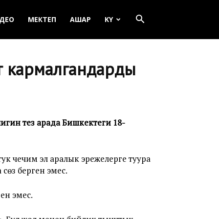
ДЕО
МЕКТЕП
АШАР
KY
тө кармалгандарды
игин тез арада Бишкектеги 18-
к чечим эл аралык эрежелерге туура
сөз берген эмес.
ен эмес.