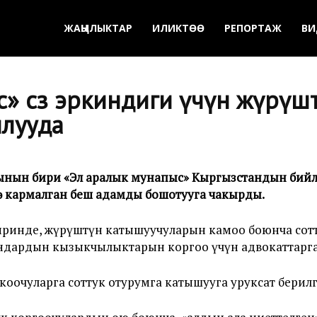
ЖАҢЫЛЫКТАР
ИЛИКТӨӨ
РЕПОРТАЖ
ВИ
» сөз эркиндиги үчүн жүрүш
ылууда
рынын бири «Эл аралык мунапыс» Кыргызстандын бийл
үштө кармалган беш адамды бошотууга чакырды.
инде, жүрүштүн катышуучуларын камоо боюнча сотту
ндардын кызыкчылыктарын коргоо үчүн адвокаттарга 
оочуларга соттук отурумга катышууга уруксат берилг