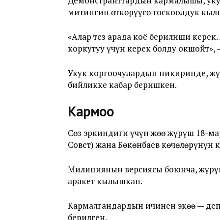
Демонстранттардын кармалышы, укук
митингин өткөрүүгө тоскоолдук кыл
«Алар тез арада коё берилиши кере
коркутуу үчүн керек болду окшойт»,
Укук коргоочулардын пикиринде, жү
бийликке кабар беришкен.
Кармоо
Сөз эркиндиги үчүн жөө жүрүш 18-м
Совет) жана Бөкөнбаев көчөлөрүнүн 
Милициянын версиясы боюнча, жүрүш
аракет кылышкан.
Кармалгандардын ичинен экөө — деп
берилген.