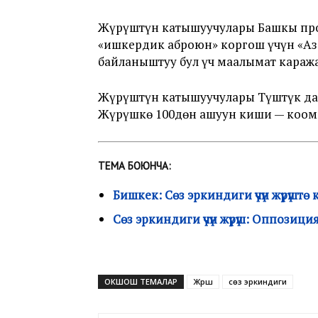
Жүрүштүн катышуучулары Башкы про
«ишкердик аброюн» коргош үчүн «Аза
байланыштуу бул үч маалымат караж
Жүрүштүн катышуучулары Түштүк дар
Жүрүшкө 100дөн ашуун киши — коомд
ТЕМА БОЮНЧА:
Бишкек: Сөз эркиндиги үчүн жүрүшт
Сөз эркиндиги үчүн жүрүш: Оппозиц
ОКШОШ ТЕМАЛАР
Жүрүш
сөз эркиндиги