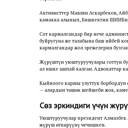
Активисттер Мавлян Аскарбеков, Айб
камакка алынып, Бишкектин ШИИБни
Сот кармалгандар бир нече админи
буйругуна же талабына баш ийбей к
кармалгандар жол эрежелерин бузган
Жүрүштүн уюштуруучулары соттун бу
ал ишке ашпай калган. Адвокаттар к
Кыйноого каршы улуттук борбордун 
— алардын төшөк шейшеби жок, камер
Сөз эркиндиги үчүн жүр
Уюштуруучулар президент Алмазбек 
жүрүш өткөрүүнү чечишкен.