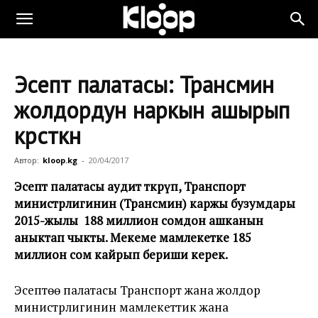
Эсептөө палатасы: Трансмин
жолдордун наркын ашырып
көрсөткөн
Автор:
kloop.kg
-
20/04/2017
Эсептөө палатасы аудит өткөрүп, Транспорт
министрлигинин (Трансмин) каржы бузумдары
2015-жылы 188 миллион сомдон ашканын
аныктап чыкты. Мекеме мамлекетке 185
миллион сом кайрып бериши керек.
Эсептөө палатасы Транспорт жана жолдор
министрлигинин мамлекеттик жана