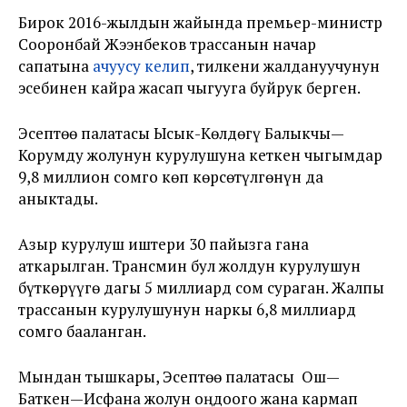
Бирок 2016-жылдын жайында премьер-министр
Сооронбай Жээнбеков трассанын начар
сапатына
ачуусу келип
, тилкени жалдануучунун
эсебинен кайра жасап чыгууга буйрук берген.
Эсептөө палатасы Ысык-Көлдөгү Балыкчы—
Корумду жолунун курулушуна кеткен чыгымдар
9,8 миллион сомго көп көрсөтүлгөнүн да
аныктады.
Азыр курулуш иштери 30 пайызга гана
аткарылган. Трансмин бул жолдун курулушун
бүткөрүүгө дагы 5 миллиард сом сураган. Жалпы
трассанын курулушунун наркы 6,8 миллиард
сомго бааланган.
Мындан тышкары, Эсептөө палатасы Ош—
Баткен—Исфана жолун оңдоого жана кармап