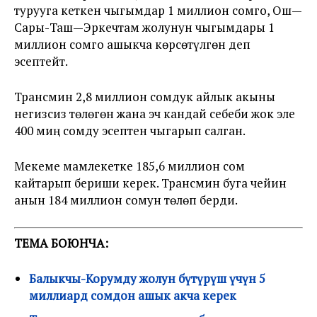
турууга кеткен чыгымдар 1 миллион сомго, Ош—
Сары-Таш—Эркечтам жолунун чыгымдары 1
миллион сомго ашыкча көрсөтүлгөн деп
эсептейт.
Трансмин 2,8 миллион сомдук айлык акыны
негизсиз төлөгөн жана эч кандай себеби жок эле
400 миң сомду эсептен чыгарып салган.
Мекеме мамлекетке 185,6 миллион сом
кайтарып бериши керек. Трансмин буга чейин
анын 184 миллион сомун төлөп берди.
ТЕМА БОЮНЧА:
Балыкчы-Корумду жолун бүтүрүш үчүн 5
миллиард сомдон ашык акча керек