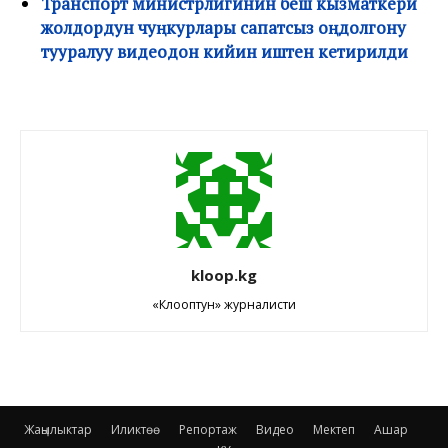
Транспорт министрлигинин беш кызматкери
жолдордун чуңкурлары сапатсыз оңдолгону
тууралуу видеодон кийин иштен кетирилди
kloop.kg
«Клооптун» журналисти
Жаңылыктар
Иликтөө
Репортаж
Видео
Мектеп
Ашар