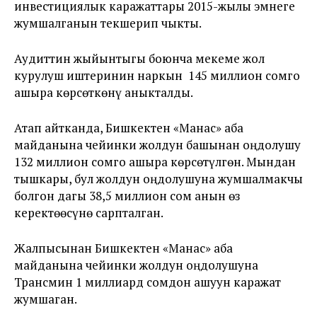
инвестициялык каражаттары 2015-жылы эмнеге
жумшалганын текшерип чыкты.
Аудиттин жыйынтыгы боюнча мекеме жол
курулуш иштеринин наркын 145 миллион сомго
ашыра көрсөткөнү аныкталды.
Атап айтканда, Бишкектен «Манас» аба
майданына чейинки жолдун башынан оңдолушу
132 миллион сомго ашыра көрсөтүлгөн. Мындан
тышкары, бул жолдун оңдолушуна жумшалмакчы
болгон дагы 38,5 миллион сом анын өз
керектөөсүнө сарпталган.
Жалпысынан Бишкектен «Манас» аба
майданына чейинки жолдун оңдолушуна
Трансмин 1 миллиард сомдон ашуун каражат
жумшаган.