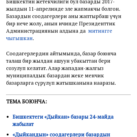
Бишкектин жетекчилиги бул базарды 2017-
жылдын 11-апрелинде эле жапмакчы болгон.
Базардын соодагерлери аны жаптырбаш үчүн
бир нече жолу, анын ичинде Президенттик
Администрациянын алдына да
митингге
чыгышкан
.
Соодагерлердин айтымында, базар боюнча
талаш бир жылдан ашуун убакыттан бери
созулуп келатат. Алар жападан-жалгыз
муниципалдык базардан жеке менчик
базарларга сүрүлүп жатышканына нааразы.
ТЕМА БОЮНЧА:
Бишкектеги «Дыйкан» базары 24-майда
жабылат
«Дыйкандын» соодагерлери базардын