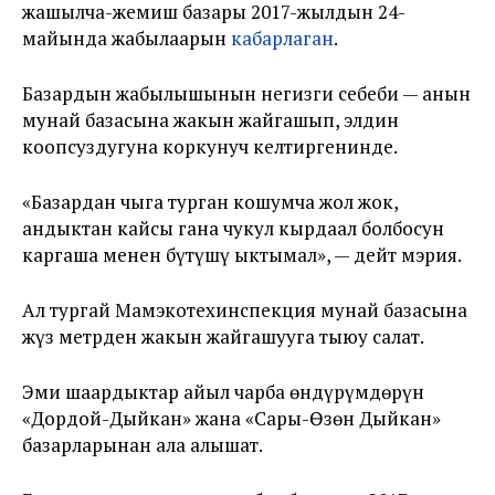
жашылча-жемиш базары 2017-жылдын 24-
майында жабылаарын
кабарлаган
.
Базардын жабылышынын негизги себеби — анын
мунай базасына жакын жайгашып, элдин
коопсуздугуна коркунуч келтиргенинде.
«Базардан чыга турган кошумча жол жок,
андыктан кайсы гана чукул кырдаал болбосун
каргаша менен бүтүшү ыктымал», — дейт мэрия.
Ал тургай Мамэкотехинспекция мунай базасына
жүз метрден жакын жайгашууга тыюу салат.
Эми шаардыктар айыл чарба өндүрүмдөрүн
«Дордой-Дыйкан» жана «Сары-Өзөн Дыйкан»
базарларынан ала алышат.