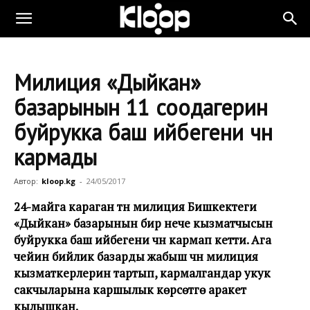
Милиция «Дыйкан»
базарынын 11 соодагерин
буйрукка баш ийбегени үчүн
кармады
Автор:
kloop.kg
-
24/05/2017
24-майга караган түнү милиция Бишкектеги
«Дыйкан» базарынын бир нече кызматчысын
буйрукка баш ийбегени үчүн кармап кетти. Ага
чейин бийлик базарды жабыш үчүн милиция
кызматкерлерин тартып, кармалгандар укук
сакчыларына каршылык көрсөтүүгө аракет
кылышкан.