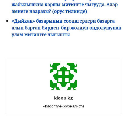
жабылышына каршы митингге чыгууда. Алар
эмнеге нааразы? (орус тилинде)
«Дыйкан» базарынын соодагерлери базарга
алып барган бирден-бир жолдун оңдолушунан
улам митингге чыгышты
kloop.kg
«Клооптун» журналисти