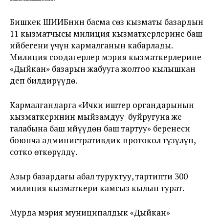
Бишкек ШИИБнин басма сөз кызматы базардын
11 кызматчысы милиция кызматкерлерине баш
ийбегени үчүн кармалганын кабарлады.
Милиция соодагерлер мэрия кызматкерлерине
«Дыйкан» базарын жабууга жолтоо кылышкан
деп билдирүүдө.
Кармалгандарга «Ички иштер органдарынын
кызматкеринин мыйзамдуу буйругуна же
талабына баш ийүүдөн баш тартуу» беренеси
боюнча административдик протокол түзүлүп,
сотко өткөрүлдү.
Азыр базардагы абал туруктуу, тартипти 300
милиция кызматкери камсыз кылып турат.
Мурда мэрия муниципалдык «Дыйкан»