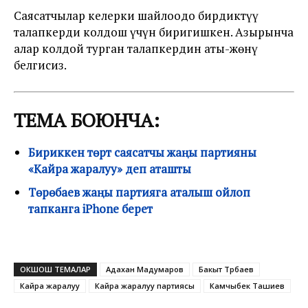
Саясатчылар келерки шайлоодо бирдиктүү
талапкерди колдош үчүн биригишкен. Азырынча
алар колдой турган талапкердин аты-жөнү
белгисиз.
ТЕМА БОЮНЧА:
Бириккен төрт саясатчы жаңы партияны
«Кайра жаралуу» деп аташты
Төрөбаев жаңы партияга аталыш ойлоп
тапканга iPhone берет
ОКШОШ ТЕМАЛАР
Адахан Мадумаров
Бакыт Төрөбаев
Кайра жаралуу
Кайра жаралуу партиясы
Камчыбек Ташиев