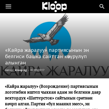
«Кайра жаралуу» партиясынын эн
белгиси башка сайттан көчүрүлүп
алынган
Автор:
kloop.kg
-
02/09/2017
«Кайра жаралуу» (Возрождение) партиясынын
логотибин иштеп чыккан адам эн белгини даяр
вектордук
«Шаттерсток»
сайтынын сүрөтүнөн
көчүрүп алган. Партия «бул маанилүү эмес», эн