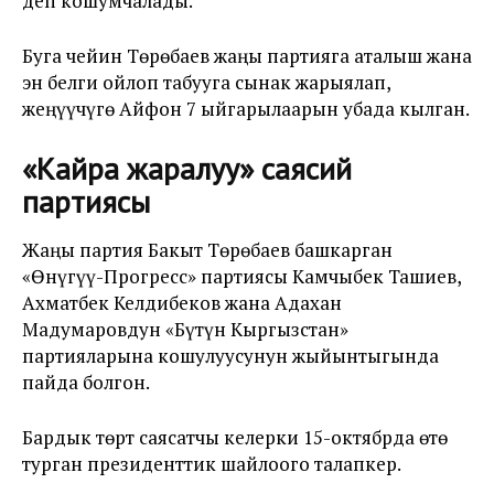
деп кошумчалады.
Буга чейин Төрөбаев жаңы партияга аталыш жана
эн белги ойлоп табууга сынак жарыялап,
жеңүүчүгө Айфон 7 ыйгарылаарын убада кылган.
«Кайра жаралуу» саясий
партиясы
Жаңы партия Бакыт Төрөбаев башкарган
«Өнүгүү-Прогресс» партиясы Камчыбек Ташиев,
Ахматбек Келдибеков жана Адахан
Мадумаровдун «Бүтүн Кыргызстан»
партияларына кошулуусунун жыйынтыгында
пайда болгон.
Бардык төрт саясатчы келерки 15-октябрда өтө
турган президенттик шайлоого талапкер.