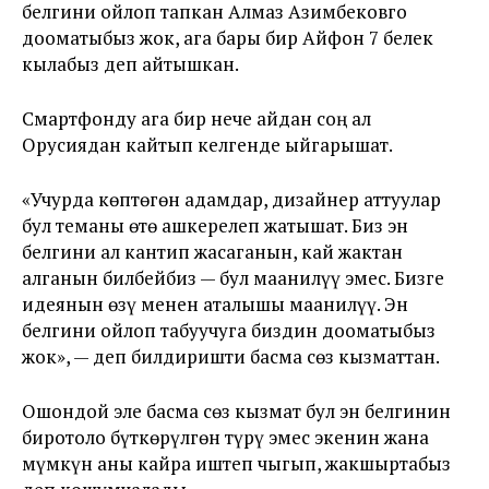
белгини ойлоп тапкан Алмаз Азимбековго
дооматыбыз жок, ага бары бир Айфон 7 белек
кылабыз деп айтышкан.
Смартфонду ага бир нече айдан соң ал
Орусиядан кайтып келгенде ыйгарышат.
«Учурда көптөгөн адамдар, дизайнер аттуулар
бул теманы өтө ашкерелеп жатышат. Биз эн
белгини ал кантип жасаганын, кай жактан
алганын билбейбиз — бул маанилүү эмес. Бизге
идеянын өзү менен аталышы маанилүү. Эн
белгини ойлоп табуучуга биздин дооматыбыз
жок», — деп билдиришти басма сөз кызматтан.
Ошондой эле басма сөз кызмат бул эн белгинин
биротоло бүткөрүлгөн түрү эмес экенин жана
мүмкүн аны кайра иштеп чыгып, жакшыртабыз