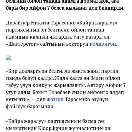
белгини ойлоп тапкан адамга доомат жок, ага
бары бир
Айфон 7 белек кылынат деп билдирди.
Дизайнер Никита Тарасенко «Кайра жаралуу»
партиясынын эн белгисин ойлоп тапкан
адамдын калпын чыгарды. Уңгу катары ал
«Шаттерсток» сайтынын векторун
колдонгон
.
«Бир долларга эн белги. Ал жакта жаңы партия
пайда болуп калды. Жада калса эн белги ойлоп
табуу үчүн конкурс жарыялашты. Автору Айфон 7
утуп алды. Бакыт Төрөбаев сизди айфонго алдап
кетишти», — деп
жазган
Тарасенко өзүнүн
фэйсбук барагында.
«Кайра жаралуу» партиясынын басма сөз
кызматынан Kloop.kgнин журналистине эн