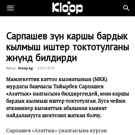
Сарпашев өзүнө каршы бардык
кылмыш иштер токтотулганы
жөнүндө билдирди
Автор:
kloop.kg
-
05/01/2018
Мамлекеттик каттоо кызматынын (МКК)
мурдагы башчысы Тайырбек Сарпашев
«Азаттык» үналгысына билдиргендей, өзүнө каршы
бардык кылмыш иштер токтотулган. Буга чейин
аткаминер кызматтык абалынан кыянат
пайдаланууга шектелип жаткан болчу.
Сарпашев «Азаттык» үналгысына курган