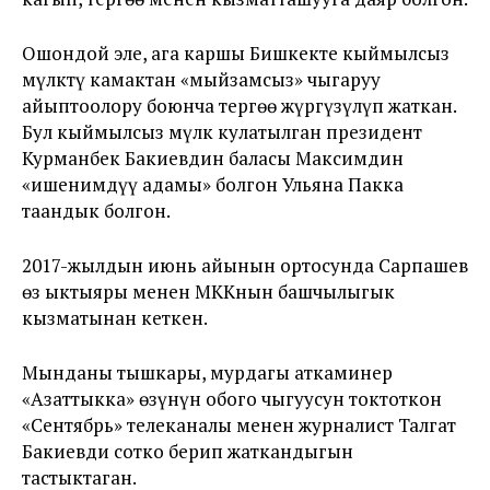
Ошондой эле, ага каршы Бишкекте кыймылсыз
мүлктү камактан «мыйзамсыз» чыгаруу
айыптоолору боюнча тергөө жүргүзүлүп жаткан.
Бул кыймылсыз мүлк кулатылган президент
Курманбек Бакиевдин баласы Максимдин
«ишенимдүү адамы» болгон Ульяна Пакка
таандык болгон.
2017-жылдын июнь айынын ортосунда Сарпашев
өз ыктыяры менен МККнын башчылыгык
кызматынан кеткен.
Мынданы тышкары, мурдагы аткаминер
«Азаттыкка» өзүнүн обого чыгуусун токтоткон
«Сентябрь» телеканалы менен журналист Талгат
Бакиевди сотко берип жаткандыгын
тастыктаган.