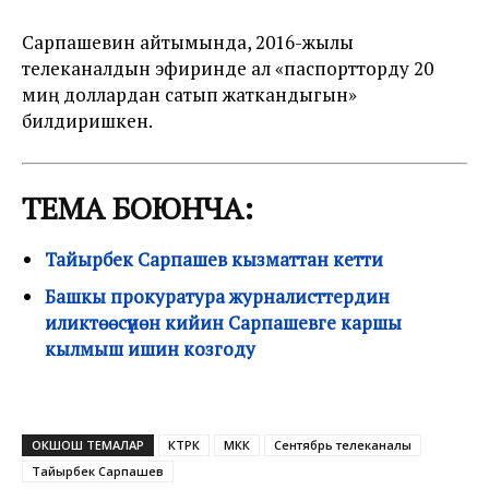
Сарпашевин айтымында, 2016-жылы
телеканалдын эфиринде ал «паспортторду 20
миң доллардан сатып жаткандыгын»
билдиришкен.
ТЕМА БОЮНЧА:
Тайырбек Сарпашев кызматтан кетти
Башкы прокуратура журналисттердин
иликтөөсүнөн кийин Сарпашевге каршы
кылмыш ишин козгоду
ОКШОШ ТЕМАЛАР
КТРК
МКК
Сентябрь телеканалы
Тайырбек Сарпашев