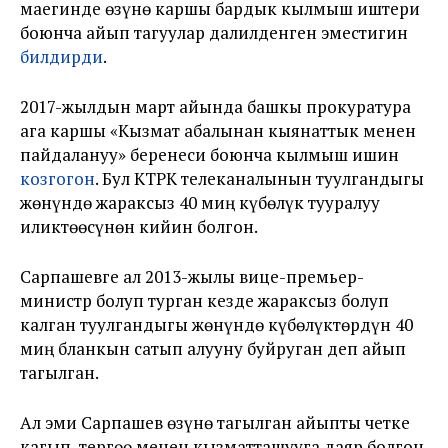
маегинде өзүнө каршы бардык кылмыш иштери
боюнча айып тагуулар далилденген эместигин
билдирди
.
2017-жылдын март айында башкы прокуратура
ага каршы «Кызмат абалынан кыянаттык менен
пайдалануу» беренеси боюнча кылмыш ишин
козгогон
. Бул КТРК телеканалынын туулгандыгы
жөнүндө жараксыз 40 миң күбөлүк тууралуу
иликтөөсүнөн кийин болгон.
Сарпашевге ал 2013-жылы вице-премьер-
министр болуп турган кезде жараксыз болуп
калган туулгандыгы жөнүндө күбөлүктөрдүн 40
миң бланкын сатып алууну буйруган деп айып
тагылган.
Ал эми Сарпашев өзүнө тагылган айыпты четке
кагып, тергөө менен кызматташууга даяр болгон.