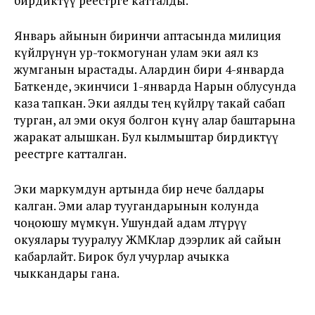
бирдиктүү реестрге катталды.
Январь айынын биринчи аптасында милиция
күйөөлөрүнүн ур-токмогунан улам эки аял көз
жумганын ырастады. Алардин бири 4-январда
Баткенде, экинчиси 1-январда Нарын облусунда
каза тапкан. Эки аялды тең күйөөлөрү такай сабап
турган, ал эми окуя болгон күнү алар баштарына
жаракат алышкан. Бул кылмыштар бирдиктүү
реестрге катталган.
Эки маркумдун артында бир нече балдары
калган. Эми алар туугандарынын колунда
чоңоюшу мүмкүн. Ушундай адам өлтүрүү
окуялары тууралуу ЖМКлар дээрлик ай сайын
кабарлайт. Бирок бул учурлар ачыкка
чыккандары гана.