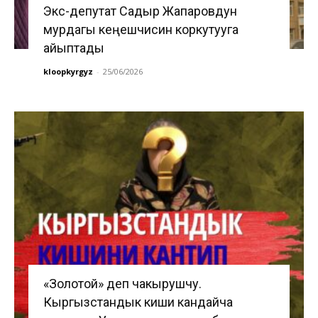
Экс-депутат Садыр Жапаровдун
мурдагы кеңешчисин коркутууга
айыптады
kloopkyrgyz
-
25/06/2026
«Золотой» деп чакырушчу.
Кыргызстандык киши кандайча