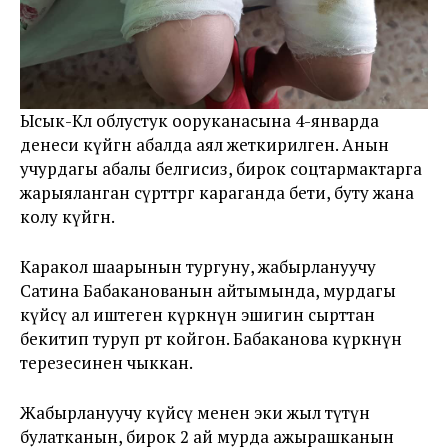
Ысык-Көл облустук ооруканасына 4-январда
денеси күйгөн абалда аял жеткирилген. Анын
учурдагы абалы белгисиз, бирок соцтармактарга
жарыяланган сүрөттөргө караганда бети, буту жана
колу күйгөн.
Каракол шаарынын тургуну, жабырлануучу
Сатина Бабаканованын айтымында, мурдагы
күйөөсү ал иштеген күркөнүн эшигин сырттан
бекитип туруп өрт койгон. Бабаканова күркөнүн
терезесинен чыккан.
Жабырлануучу күйөөсү менен эки жыл түтүн
булатканын, бирок 2 ай мурда ажырашканын