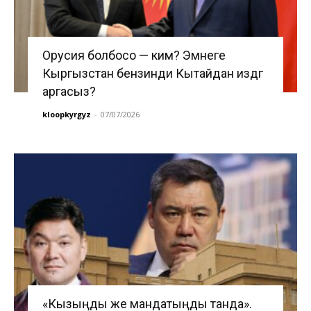
Орусия болбосо — ким? Эмнеге
Кыргызстан бензинди Кытайдан издөөгө
аргасыз?
kloopkyrgyz
-
07/07/2026
«Кызыңды же мандатыңды танда».