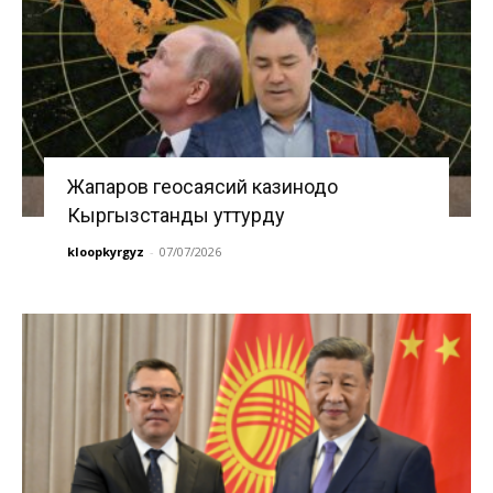
Жапаров геосаясий казинодо
Кыргызстанды уттурду
kloopkyrgyz
-
07/07/2026