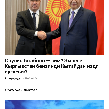
Орусия болбосо — ким? Эмнеге
Кыргызстан бензинди Кытайдан издөөгө
аргасыз?
kloopkyrgyz
-
07/07/2026
Соңку жаңылыктар