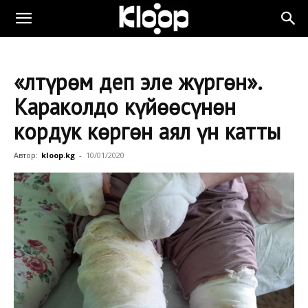
«Өлтүрөм деп эле жүргөн».
Караколдо күйөөсүнөн
кордук көргөн аял үн катты
Автор:
kloop.kg
-
10/01/2020