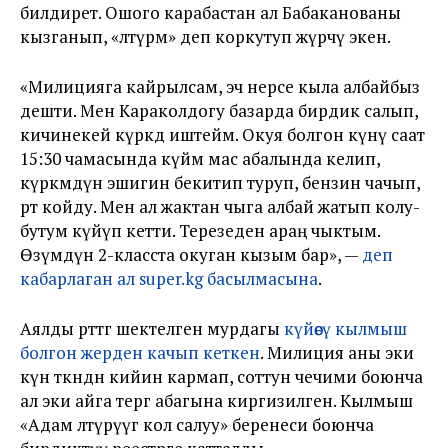
билдирет. Ошого карабастан ал Бабаканованы
кызганып, «өлтүрөм» деп коркутуп жүрчү экен.
«Милицияга кайрылсам, эч нерсе кыла албайбыз
дешти. Мен Караколдогу базарда бирдик салып,
кичинекей күркөдө иштейм. Окуя болгон күнү саат
15:30 чамасында күйөөм мас абалында келип,
күркөмдүн эшигин бекитип туруп, бензин чачып,
өрт койду. Мен ал жактан чыга албай жатып колу-
бутум күйүп кетти. Терезеден араң чыктым.
Өзүмдүн 2-класста окуган кызым бар», —
деп
кабарлаган ал super.kg басылмасына
.
Аялды өрттөөгө шектелген мурдагы
күйөөсү кылмыш
болгон жерден качып кеткен
. Милиция аны эки
күн өткөндөн кийин кармап, соттун чечими боюнча
ал эки айга тергөө абагына киргизилген. Кылмыш
«Адам өлтүрүүгө кол салуу» беренеси боюнча