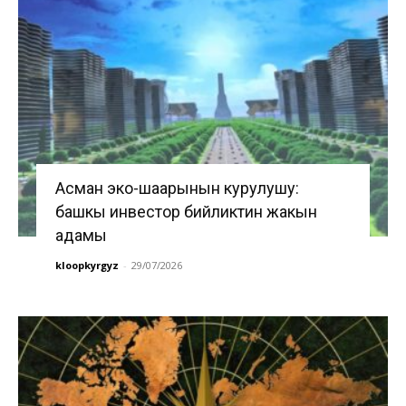
Асман эко-шаарынын курулушу:
башкы инвестор бийликтин жакын
адамы
kloopkyrgyz
-
29/07/2026