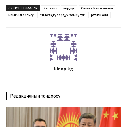
ОКШОШ ТЕМАЛАР
Каракол
кордук
Сатина Бабаканова
Ысык-Көл облусу
Үй-бүлөдөгү зордук-зомбулук
өрттөнгөн аял
kloop.kg
Редакциянын тандоосу