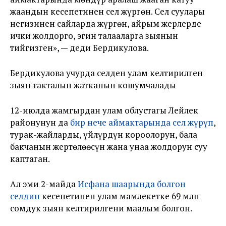
жаандын кесепетинен сел жүргөн. Сел суулары
негизинен сайларда жүргөн, айрым жерлерде
ички жолдорго, эгин талааларга зыянын
тийгизген», — деди Бердикулова.
Бердикулова учурда селден улам келтирилген
зыян такталып жатканын кошумчалады
12-июлда жамгырдан улам облустагы Лейлек
районунун да
бир нече аймактарында сел жүрүп
,
турак-жайларды, үйлүрдүн короолорун, бала
бакчанын жертөлөөсүн жана унаа жолдорун суу
каптаган.
Ал эми 2-майда
Исфана шаарында болгон
селдин
кесепетинен улам мамлекетке 69 млн
сомдук зыян келтирилгени маалым болгон.