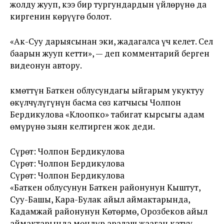
жолду жууп, кээ бир тургундардын үйлөрүнө да
киргенин көрүүгө болот.
«Ак-Суу дарыясынан эки, жадагалса үч келет. Сел
баарын жууп кетти», — деп комментарий берген
видеонун автору.
Өкмөттүн Баткен облусундагы ыйгарым укуктуу
өкүлчүлүгүнүн басма сөз катчысы Чолпон
Бердикулова «Клоопко» табигат кырсыгы адам
өмүрүнө зыян келтирген жок деди.
Сүрөт: Чолпон Бердикулова
Сүрөт: Чолпон Бердикулова
Сүрөт: Чолпон Бердикулова
«Баткен облусунун Баткен районунун Кыштут,
Суу-Башы, Кара-Булак айыл аймактарында,
Кадамжай районунун Көтөрмө, Орозбеков айыл
аймактарында мөндүр аралаш жааган катуу