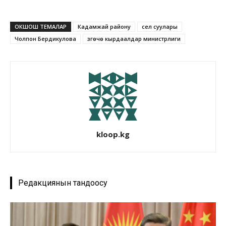
ОКШОШ ТЕМАЛАР
Кадамжай району
сел суулары
Чолпон Бердикулова
Өзгөчө кырдаалдар министрлиги
kloop.kg
Редакциянын тандоосу