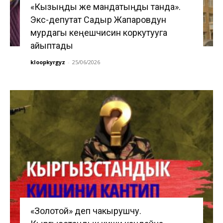
«Кызыңды же мандатыңды танда».
Экс-депутат Садыр Жапаровдун
мурдагы кеңешчисин коркутууга
айыптады
kloopkyrgyz
-
25/06/2026
«Золотой» деп чакырушчу.