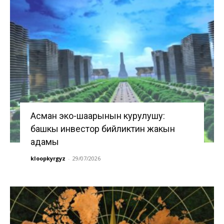
Асман эко-шаарынын курулушу:
башкы инвестор бийликтин жакын
адамы
kloopkyrgyz
-
29/07/2026