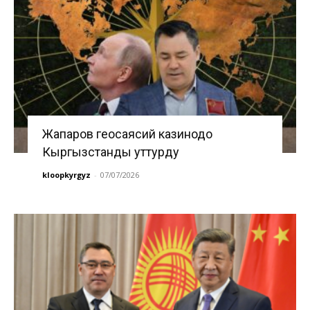
Жапаров геосаясий казинодо
Кыргызстанды уттурду
kloopkyrgyz
-
07/07/2026