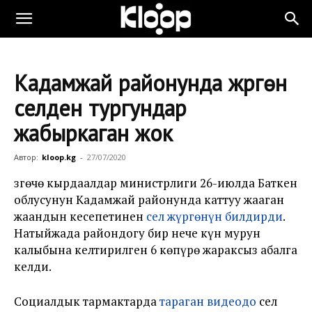
Кадамжай районунда жүргөн
селден тургундар
жабыркаган жок
Автор:
kloop.kg
-
27/07/2020
Өзгөчө кырдаалдар министрлиги 26-июлда Баткен
облусунун Кадамжай районунда каттуу жааган
жаандын кесепетинен
сел жүргөнүн билдирди
.
Натыйжада райондогу бир нече күн мурун
калыбына келтирилген 6 көпүрө жараксыз абалга
келди.
Социалдык тармактарда
тараган видеодо
сел