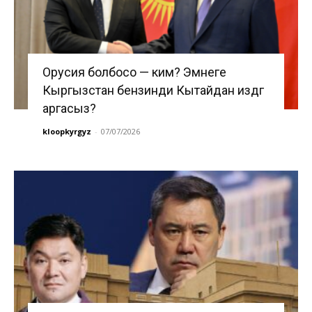
Орусия болбосо — ким? Эмнеге
Кыргызстан бензинди Кытайдан издөөгө
аргасыз?
kloopkyrgyz
-
07/07/2026