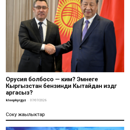
Орусия болбосо — ким? Эмнеге
Кыргызстан бензинди Кытайдан издөөгө
аргасыз?
kloopkyrgyz
-
07/07/2026
Соңку жаңылыктар