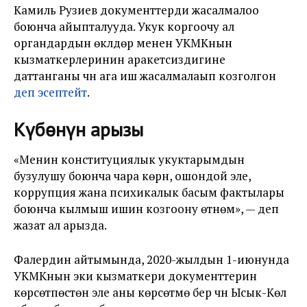
Камиль Рузиев документтерди жасалмалоо
боюнча айыпталууда. Укук коргоочу ал
органдардын өкүлдөрү менен УКМКнын
кызматкерлеринин аракетсиздигине
даттанганы үчүн ага иш жасалмалаып козголгон
деп эсептейт
.
Күбөнүн арызы
«Менин конституциялык укуктарымдын
бузулушу боюнча чара көрүүнү, ошондой эле,
коррупция жана психикалык басым фактылары
боюнча кылмыш ишин козгоону өтүнөм», — деп
жазат ал арызда.
Фалердин айтымында, 2020-жылдын 1-июнунда
УКМКнын эки кызматкери документтерин
көрсөтпөстөн эле аны көрсөтмө берүү үчүн Ысык-Көл