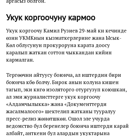
аргасыз болгон.
Укук коргоочуну кармоо
Укук коргоочу Камил Рузиев 29-май күнү кечинде
өзүнүн УКМКнын кызматкерлерине жана Ысык-
Көл облусунун прокуроруна карата доосу
каралып жаткан соттон чыккандан кийин
кармалган.
Тергөөчүнүн айтуусу боюнча, ал иштердин бири
боюнча күбө болчу. Бирок анын колуна кишен
тагып, эки күнгө изоляторго отургузуп коюшкан,
ал эми журналисттерге укук коргоочу
«Алдамчылыкка» жана «Документтерди
жасалмалоого» шектелип жатканы тууралуу
пресс-релиз жөнөтүшкөн. Ошол эле учурда
ведомство бул беренелер боюнча иштерди карай
албайт, анткени бул алардын укуктарына