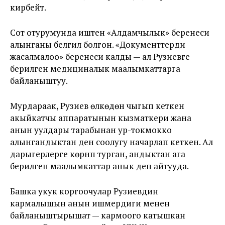
кирбейт.
Сот отурумунда иштен «Алдамчылык» беренеси
алынганы белгилүү болгон. «Документтерди
жасалмалоо» беренеси калды — ал Рузиевге
берилген медициналык маалымкаттарга
байланыштуу.
Мурдараак, Рузиев өлкөдөн чыгып кеткен
акыйкатчы аппаратынын кызматкери жана
анын уулдары тарабынан ур-токмокко
алынгандыктан ден соолугу начарлап кеткен. Ал
дарыгерлерге көрүнүп турган, андыктан ага
берилген маалымкаттар анык деп айтууда.
Башка укук коргоочулар Рузиевдин
кармалышын анын ишмердиги менен
байланыштырышат — кармоого катышкан