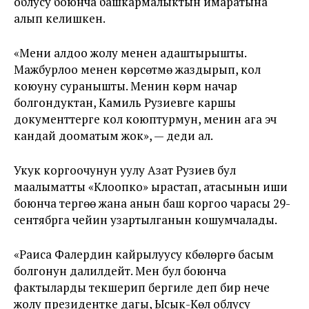
облусу боюнча башкармалыктын имаратына
алып келишкен.
«Мени алдоо жолу менен адаштырышты.
Мажбурлоо менен көрсөтмө жаздырып, кол
коюуну суранышты. Менин көрүүм начар
болгондуктан, Камиль Рузиевге каршы
документтерге кол коюптурмун, менин ага эч
кандай дооматым жок», — деди ал.
Укук коргоочунун уулу Азат Рузиев бул
маалыматты «Клоопко» ырастап, атасынын иши
боюнча тергөө жана анын баш коргоо чарасы 29-
сентябрга чейин узартылганын кошумчалады.
«Раиса Фалердин кайрылуусу күбөлөргө басым
болгонун далилдейт. Мен бул боюнча
фактыларды текшерип бергиле деп бир нече
жолу президентке дагы, Ысык-Көл облусу