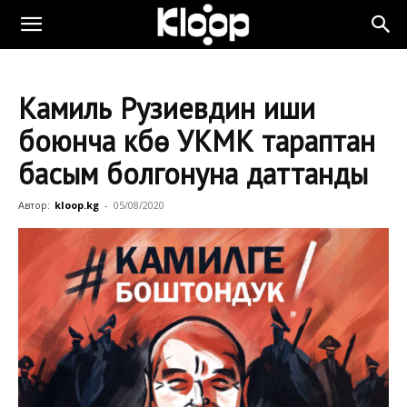
Камиль Рузиевдин иши
боюнча күбө УКМК тараптан
басым болгонуна даттанды
Автор:
kloop.kg
-
05/08/2020