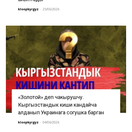
kloopkyrgyz
-
25/06/2026
«Золотой» деп чакырушчу.
Кыргызстандык киши кандайча
алданып Украинага согушка барган
kloopkyrgyz
-
04/06/2026