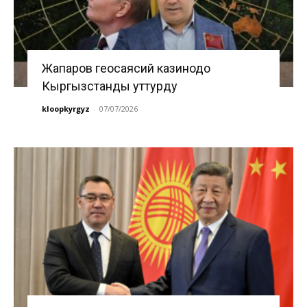
Жапаров геосаясий казинодо
Кыргызстанды уттурду
kloopkyrgyz
-
07/07/2026