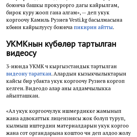
боюнча башкы прокурорго дагы кайрылгам,
бирок куру жооп гана алгам», — деп укук
коргоочу Камиль Рузиев Vesti.kg басылмасына
күбөнүн кайрылуусу боюнча
пикирин айтты
.
УКМКнын күбөлөр тартылган
видеосу
3-июнда УКМК үч кыргызстандык тартылган
видеону тараткан
. Алардын кызыкчылыктарын
кайсы бир убакта укук коргоочу Рузиев коргоп
келген. Видеодо алар аны алдамчылыкка
айыпташкан.
«Ал укук коргоочулук ишмердикке жамынып
жана адвокаттык лицензиясы жок болуп туруп,
кылмыш иштердин материалдарын укук коргоо
жана сот органдарына коштоо үчүн деп алдоо жолу