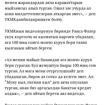
менен жарандардан акча каражаттарын
мыйзамсыз алып турган. Ошол эле учурда ал
өзүнүн милдеттенмелерин аткарган эмес», — деп
УКМКданбилдиришкен болчу.
УКМКнын видеолорунун биринде Раиса Фалер
укук коргоочу өз кызматын көрсөтүүнү убадалап,
ага 100 миң сомго мончо куруп берүүнү талап
кылганын айтып берген.
«Ал менин майып баламдан ага мончо куруп
берүүнү сураган. Бул жумуштун баары 100 миң сом
турган. Ал мага мени отургузушпайт деп
убадалаган, бирок ал сотко да келген эмес. Ал:
“Муну кыл, тигини кыл” деп акча опузалап
турган, анан биз аргасыздан банктан кредит
алдык», — деп айтып берген аял видеодо.