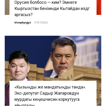
Орусия болбосо — ким? Эмнеге
Кыргызстан бензинди Кытайдан издөөгө
аргасыз?
kloopkyrgyz
-
07/07/2026
«Кызыңды же мандатыңды танда».
Экс-депутат Садыр Жапаровдун
мурдагы кеңешчисин коркутууга
айыптады