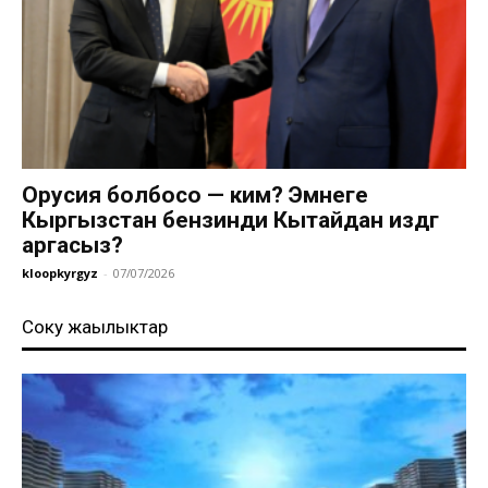
Орусия болбосо — ким? Эмнеге
Кыргызстан бензинди Кытайдан издөөгө
аргасыз?
kloopkyrgyz
-
07/07/2026
Соңку жаңылыктар