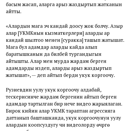
басым жасап, аларга арыз жаздыртып жатканын
айтты.
«Алардын мага эч кандай доосу жок болчу. Азыр
алар [УКМКнын кызматкерлери] аларды ар
кандай шылтоо менен [суракка] ташып жатышат.
Мага бул адамдар аларды кайда алып
баратышканын да билбей тургандыгын
айтышты. Алар мен мурда жардам берген
адамдарды издеп, аларды арыз жаздыртып
жатышат», — деп айтып берди укук коргоочу.
Рузиевдин уулу укук коргоочу алдабай,
тескерисинче жардам бергенин айтып берген
адамдар тартылган бир нече видео жарыялаган.
Бирок кийин алар УКМК тараптан агрессияга
даттанып башташканда, укук коргоочунун уулу
алардын коопсуздугу үчүн видеолорду өчүрүүгө