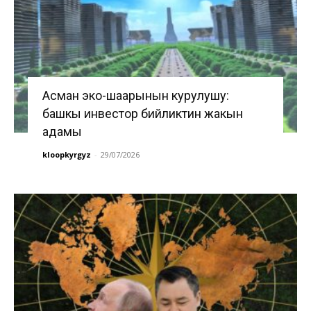
Асман эко-шаарынын курулушу:
башкы инвестор бийликтин жакын
адамы
kloopkyrgyz
-
29/07/2026