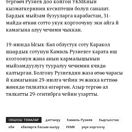
тергөөчү Рузиев доо койгон УКМКнын
кызматкеринин кесиптеши болуп саналат.
Бардык мыйзам бузууларга карабастан, 31-
майда өткөн сотто укук коргоочуну эки айга үй
камагына алуу чечими чыккан.
19-июнда Ысык-Көл облустук соту Каракол
шаардык сотунун Камиль Рузиевге карата иш
козгоонун жана анын кармалышынын
мыйзамдуулугу тууралуу чечимин күчүндө
калтырган. Болгону Рузиевдин жаза өтөө чарасы
үй камагынан 29-июлга чейин эч жакка кетпөө
жөнүндө тилкатка өзгөргөн. Азыр тергөө ал
тилкатты 29-сентябрга чейин узартты.
ОКШОШ ТЕМАЛАР
даттануу
Камиль Рузиев
Кыргызстан
күбө
күбөлөргө басым кылуу
УКМК
укук коргоочу