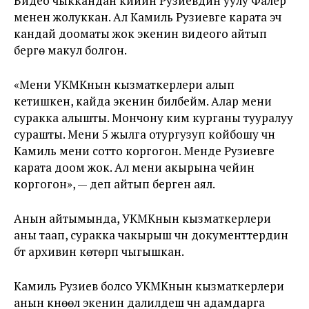
Видео чыккандан кийин Рузиевдин уулу Фалер
менен жолуккан. Ал Камиль Рузиевге карата эч
кандай дооматы жок экенин видеого айтып
берүүгө макул болгон.
«Мени УКМКнын кызматкерлери алып
кетишкен, кайда экенин билбейм. Алар мени
суракка алышты. Мончону ким курганы тууралуу
сурашты. Мени 5 жылга отургузуп койбошу үчүн
Камиль мени сотто коргогон. Менде Рузиевге
карата доом жок. Ал мени акырына чейин
коргогон», — деп айтып берген аял.
Анын айтымында, УКМКнын кызматкерлери
аны таап, суракка чакырыш үчүн документтердин
бүт архивин көтөрүп чыгышкан.
Камиль Рузиев болсо УКМКнын кызматкерлери
анын күнөөлүү экенин далилдеш үчүн адамдарга