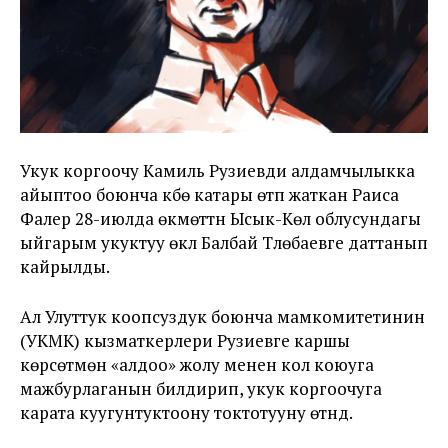
Укук коргоочу Камиль Рузиевди алдамчылыкка
айыптоо боюнча күбө катары өтүп жаткан Раиса
Фалер 28-июлда өкмөттүн Ысык-Көл облусундагы
ыйгарым укуктуу өкүлү Балбай Түлөбаевге даттанып
кайрылды.
Ал Улуттук коопсуздук боюнча мамкомитетинин
(УКМК) кызматкерлери Рузиевге каршы
көрсөтмөнү «алдоо» жолу менен кол коюуга
мажбурлаганын билдирип, укук коргоочуга
карата куугунтуктоону токтотууну өтүндү.