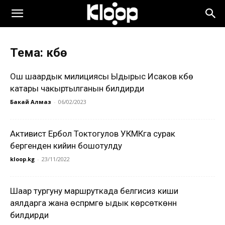
Тема: күбө
Ош шаардык милициясы Ыдырыс Исаков күбө
катары чакыртылганын билдирди
Бакай Алмаз
-
06/02/2023
Активист Ербол Токтогулов УКМКга сурак
бергенден кийин бошотулду
kloop.kg
-
23/11/2022
Шаар тургуну маршруткада белгисиз киши
аялдарга жана өспүрүмгө ыдык көрсөткөнүн
билдирди