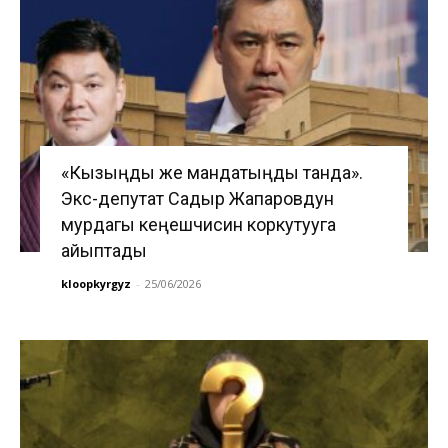
«Кызыңды же мандатыңды танда».
Экс-депутат Садыр Жапаровдун
мурдагы кеңешчисин коркутууга
айыптады
kloopkyrgyz
-
25/06/2026