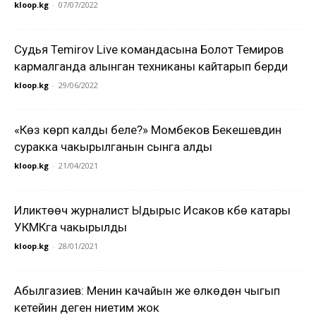
kloop.kg
-
07/07/2022
Судья Temirov Live командасына Болот Темиров
кармалганда алынган техниканы кайтарып берди
kloop.kg
-
29/06/2022
«Көзү көрүп калды беле?» Момбеков Бекешевдин
суракка чакырылганын сынга алды
kloop.kg
-
21/04/2021
Иликтөөчү журналист Ыдырыс Исаков күбө катары
УКМКга чакырылды
kloop.kg
-
28/01/2021
Абылгазиев: Менин качайын же өлкөдөн чыгып
кетейин деген ниетим жок