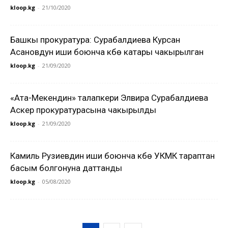
kloop.kg
-
21/10/2020
Башкы прокуратура: Сурабалдиева Курсан
Асановдун иши боюнча күбө катары чакырылган
kloop.kg
-
21/09/2020
«Ата-Мекендин» талапкери Элвира Сурабалдиева
Аскер прокуратурасына чакырылды
kloop.kg
-
21/09/2020
Камиль Рузиевдин иши боюнча күбө УКМК тараптан
басым болгонуна даттанды
kloop.kg
-
05/08/2020