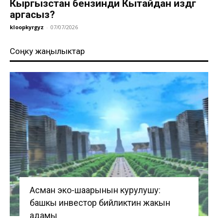
Кыргызстан бензинди Кытайдан издөөгө
аргасыз?
kloopkyrgyz
-
07/07/2026
Соңку жаңылыктар
Асман эко-шаарынын курулушу:
башкы инвестор бийликтин жакын
адамы