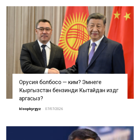
Орусия болбосо — ким? Эмнеге
Кыргызстан бензинди Кытайдан издөөгө
аргасыз?
kloopkyrgyz
-
07/07/2026