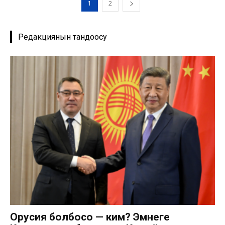
1
2
Редакциянын тандоосу
Орусия болбосо — ким? Эмнеге