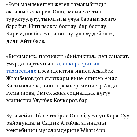
«Эми мамлекеттен жеген тамагыбызды
акташыбыз керек. Ошол мамлекеттин
туруктуулугу, тынчтыгы үчүн бардык жолго
барабыз. Ынтымакта бололу, бир бололу.
Биримдик болсун, анан өнүгүп өсөлү дейбиз», —
деди Айтибаев.
«Биримдик» партиясы «бийликчил» деп саналат.
Учурда партиянын
талапкерлеринин
тизмесинде
президенттин иниси Асылбек
Жээнбековдон сырткары вице-спикер Аида
Касымалиева, вице-премьер-министр Аида
Исмаилова, Эмгек жана социалдык өнүгүү
министри Улукбек Кочкоров бар.
Буга чейин 16-сентябрда Ош облусунун Кара-Суу
районундагы Сыдык Алайчы атындагы
мектебинин мугалимдерине WhatsApp