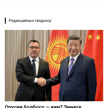
Редакциянын тандоосу
Орусия болбосо — ким? Эмнеге