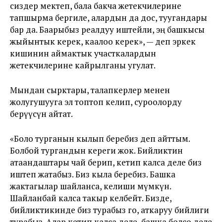
сиздер мектеп, бала бакча жетекчилерине
тапшырма бергиле, алардын да дос, туугандары
бар да. Баарыбыз реалдуу иштейли, эң башкысы
жыйынтык керек, каалоо керек», — деп эркек
кишинин аймактык участкалардын
жетекчилерине кайрылганы угулат.
Мындан сырктары, талапкерлер менен
жолугушууга эл топтоп келип, суроолорду
берүүсүн айтат.
«Боло турганын кылып беребиз деп айттым.
Болбой тургандын кереги жок. Бийликтин
атаандаштары чай берип, кетип калса деле биз
иштеп жатабыз. Биз кыла беребиз. Башка
жактагылар шайланса, келиши мүмкүн.
Шайланбай калса такыр келбейт. Бизде,
бийликтикинде биз турабыз го, аткаруу бийлиги
турабыз. Алар кетип калса деле, башка болсо деле