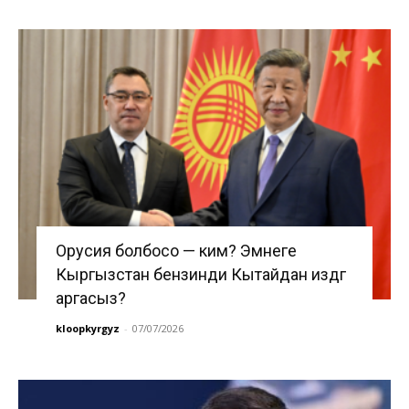
Орусия болбосо — ким? Эмнеге
Кыргызстан бензинди Кытайдан издөөгө
аргасыз?
kloopkyrgyz
-
07/07/2026