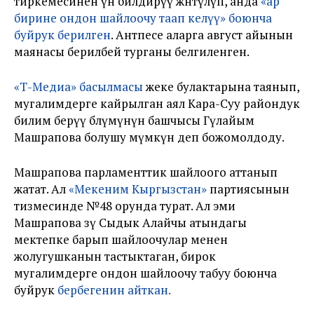
тиркемесинен үн билдирүү жөнөтүлүп, анда
«ар
бирине ондон шайлоочу таап келүү» боюнча
буйрук берилген
. Антпесе аларга август айынын
маянасы берилбей турганы белгиленген.
«Т-Медиа» басылмасы
жеке булактарына таянып,
мугалимдерге кайрылган аял Кара-Суу райондук
билим берүү бөлүмүнүн башчысы Гүлайым
Машрапова болушу мүмкүн деп божомолдоду.
Машрапова парламенттик шайлоого аттанып
жатат. Ал
«Мекеним Кыргызстан»
партиясынын
тизмесинде №48 орунда турат. Ал эми
Машрапова өзү Сыдык Алайчы атындагы
мектепке барып шайлоочулар менен
жолугушканын тастыктаган, бирок
мугалимдерге ондон шайлоочу табуу боюнча
буйрук
бербегенин айткан.