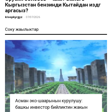
Кыргызстан бензинди Кытайдан издөөгө
аргасыз?
kloopkyrgyz
-
07/07/2026
Соңку жаңылыктар
Асман эко-шаарынын курулушу:
башкы инвестор бийликтин жакын