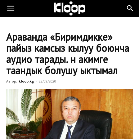
Араванда «Биримдикке»
пайыз камсыз кылуу боюнча
аудио тарады. Үн акимге
таандык болушу ыктымал
Автор:
kloop.kg
-
22/09/2020