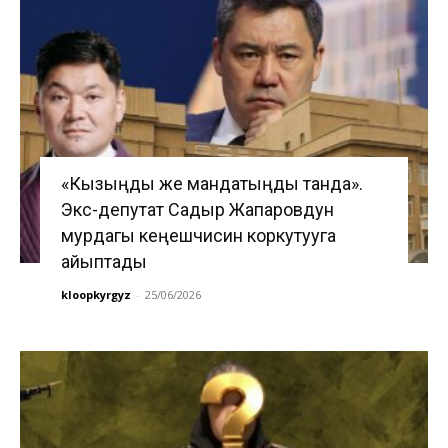
«Кызыңды же мандатыңды танда».
Экс-депутат Садыр Жапаровдун
мурдагы кеңешчисин коркутууга
айыптады
kloopkyrgyz
-
25/06/2026