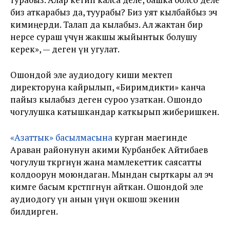
биз аткарабыз да, туурабы? Биз уят кылбайбыз эч
кимиңерди. Талап да кылабыз. Ал жактан бир
нерсе сураш үчүн жакшы жыйынтык болушу
керек», — деген үн угулат.
Ошондой эле аудиодогу киши мектеп
директоруна кайрылып, «Биримдикти» канча
пайыз кылабыз деген суроо узаткан. Ошондо
чогулушка катышкандар каткырып жиберишкен.
«Азаттык» басылмасына
курган маегинде
Араван районунун акими Курбанбек Айтибаев
чогулуш өткөргөнүн жана мамлекеттик саясатты
колдоорун моюндаган. Мындан сырткары ал эч
кимге басым көрсөтпөгөнүн айткан. Ошондой эле
аудиодогу үн анын үнүнө окшош экенин
билдирген.