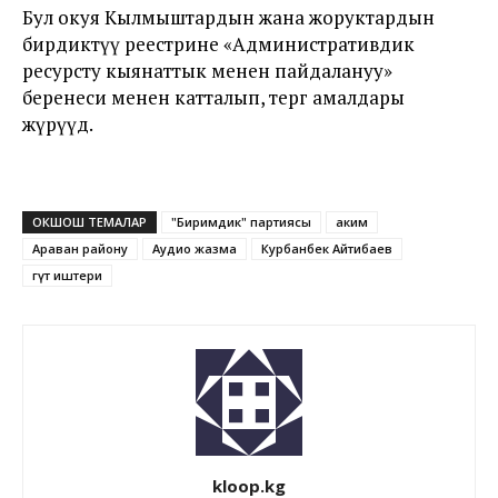
Бул окуя Кылмыштардын жана жоруктардын
бирдиктүү реестрине «Административдик
ресурсту кыянаттык менен пайдалануу»
беренеси менен катталып, тергөө амалдары
жүрүүдө.
ОКШОШ ТЕМАЛАР
"Биримдик" партиясы
аким
Араван району
Аудио жазма
Курбанбек Айтибаев
Үгүт иштери
kloop.kg