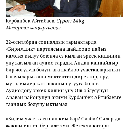
Курбанбек Айтибаев.
Сүрөт:
24 kg
Материал жаңыртылды.
22-сентябрда социалдык тармактарда
«Биримдик» партиясына шайлоодо пайыз
камсыз кылуу боюнча сөз кылган эркек кишинин
үнү жазылган аудио тарады. Андан кандайдыр
бир чогулуш болуп, ага шайлоо участкаларынын
башчылары жана мектептин директорлору,
мугалимдер катышканын угууга болот.
Аудиодогу эркек кишин үнү Ош облусунун
Араван районунун акими Курбанбек Айтибаевге
таандык болушу ыктымал.
«Билим участкасынан ким бар? Сизби? Силер да
жакшы иштеп бергиле эми. Жетекчи катары