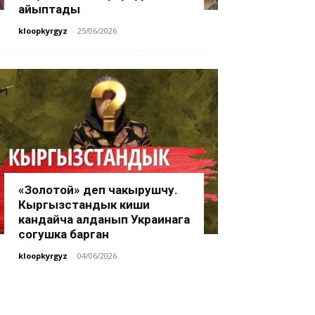
айыптады
kloopkyrgyz
-
25/06/2026
«Золотой» деп чакырушчу.
Кыргызстандык киши
кандайча алданып Украинага
согушка барган
kloopkyrgyz
-
04/06/2026