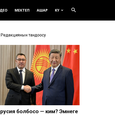
ДЕО
МЕКТЕП
АШАР
KY
Редакциянын тандоосу
русия болбосо — ким? Эмнеге