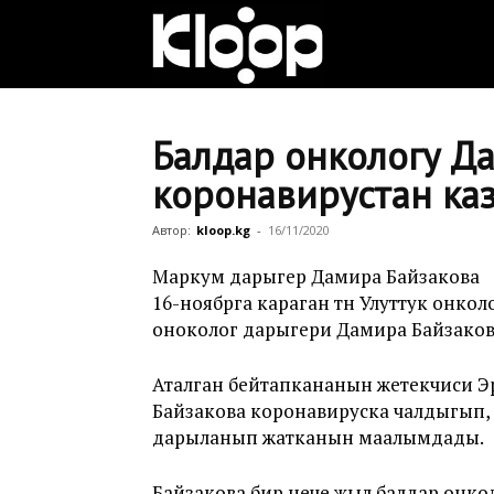
Клооп
кыргызча
Балдар онкологу Д
коронавирустан ка
|
Автор:
kloop.kg
-
16/11/2020
Маркум дарыгер Дамира Байзакова
16-ноябрга караган түнү Улуттук онк
Кыргызстан
оноколог дарыгери Дамира Байзакова
Аталган бейтапкананын жетекчиси Э
жаңылыктары
Байзакова коронавируска чалдыгып
дарыланып жатканын маалымдады.
Байзакова бир нече жыл балдар онкол