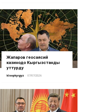
Жапаров геосаясий
казинодо Кыргызстанды
уттурду
kloopkyrgyz
-
07/07/2026