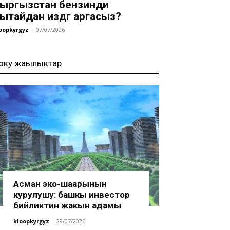
ыргызстан бензинди
ытайдан издөөгө аргасыз?
oopkyrgyz
-
07/07/2026
оңку жаңылыктар
Асман эко-шаарынын
курулушу: башкы инвестор
бийликтин жакын адамы
kloopkyrgyz
-
29/07/2026