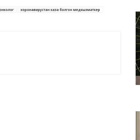
онколог
коронавирустан каза болгон медкызматкер