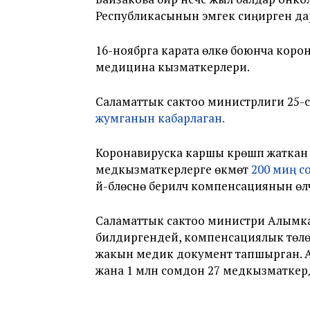
Республикасынын эмгек сиңирген да
16-ноябрга карата өлкө боюнча корон
медицина кызматкерлери.
Саламаттык сактоо министрлиги 25-
жумганын кабарлаган.
Коронавируска каршы күрөшүп жаткан
медкызматкерлерге өкмөт
200 миң с
үй-бүлөсүнө берилчү компенсациянын өл
Саламаттык сактоо министри Алымк
билдиргендей, компенсациялык төлө
жакын медик документ тапшырган. А
жана 1 млн сомдон 27 медкызматкердин