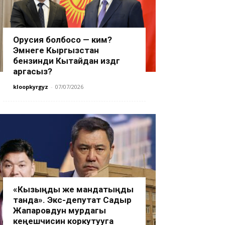
Орусия болбосо — ким?
Эмнеге Кыргызстан
бензинди Кытайдан издөөгө
аргасыз?
kloopkyrgyz
-
07/07/2026
«Кызыңды же мандатыңды
танда». Экс-депутат Садыр
Жапаровдун мурдагы
кеңешчисин коркутууга