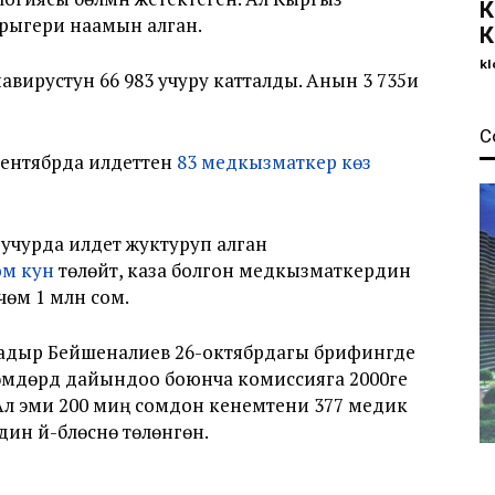
К
рыгери наамын алган.
К
kl
авирустун 66 983 учуру катталды. Анын 3 735и
С
сентябрда илдеттен
83 медкызматкер көз
 учурда илдет жуктуруп алган
ом кун
төлөйт, каза болгон медкызматкердин
чөмү 1 млн сом.
адыр Бейшеналиев 26-октябрдагы брифингде
мдөрдү дайындоо боюнча комиссияга 2000ге
л эми 200 миң сомдон кенемтени 377 медик
 үй-бүлөсүнө төлөнгөн.