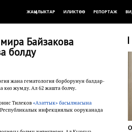
ЖАҢЫЛЫКТАР
ИЛИКТӨӨ
РЕПОРТАЖ
ВИ
амира Байзакова
за болду
ология жана гематология борборунун балдар-
 көз жумду. Ал 62 жашта болчу.
рнис Тилеков
«Азаттык» басылмасына
, Республикалык инфекциялык ооруканада
О
огиясы бөлүмүн жетектеген. Ал Кыргыз