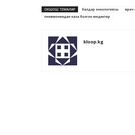
ОКШОШ ТЕМАЛАР
балдар онкологиясы
врач 
пневмониядан каза болгон медиктер
kloop.kg