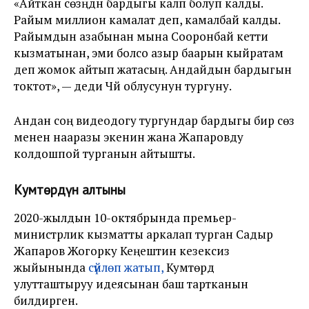
«Айткан сөзүңдүн бардыгы калп болуп калды.
Райым миллион камалат деп, камалбай калды.
Райымдын азабынан мына Сооронбай кетти
кызматынан, эми болсо азыр баарын кыйратам
деп жомок айтып жатасың. Андайдын бардыгын
токтот», — деди Чүй облусунун тургуну.
Андан соң видеодогу тургундар бардыгы бир сөз
менен нааразы экенин жана Жапаровду
колдошпой турганын айтышты.
Кумтөрдүн алтыны
2020-жылдын 10-октябрында премьер-
министрлик кызматты аркалап турган Садыр
Жапаров Жогорку Кеңештин кезексиз
жыйынында
сүйлөп жатып,
Кумтөрдү
улутташтыруу идеясынан баш тартканын
билдирген.