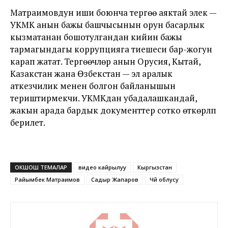
Матраимовдун иши боюнча тергөө аяктай элек —
УКМК анын бажы башчысынын орун басарлык
кызматанан бошотулгандан кийин бажы
тармагындагы коррупцияга тиешеси бар-жогун
карап жатат. Тергөөчүлөр анын Орусия, Кытай,
Казакстан жана Өзбекстан — эл аралык
аткезчилик менен болгон байланышын
териштирмекчи. УКМКдан убадалашкандай,
жакын арада бардык документтер сотко өткөрүлүп
берилет.
ОКШОШ ТЕМАЛАР
видео кайрылуу
Кыргызстан
Райымбек Матраимов
Садыр Жапаров
Чүй облусу