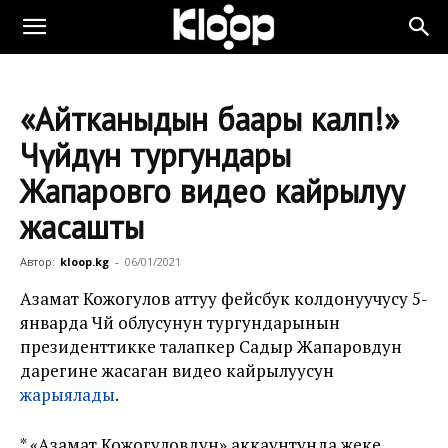
«Айтканыңдын баары калп!»
Чүйдүн тургундары
Жапаровго видео кайрылуу
жасашты
Автор:
kloop.kg
-
06/01/2021
Азамат Кожогулов аттуу фейсбук колдонуучусу 5-
январда Чүй облусунун тургундарынын
президенттикке талапкер Садыр Жапаровдун
дарегине жасаган видео кайрылуусун
жарыялады
.
* «Азамат Кожогуловдун» аккаунтунда жеке