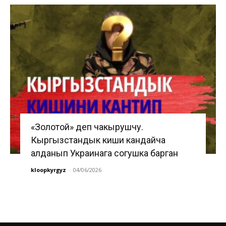
«Золотой» деп чакырушчу.
Кыргызстандык киши кандайча
алданып Украинага согушка барган
kloopkyrgyz
-
04/06/2026