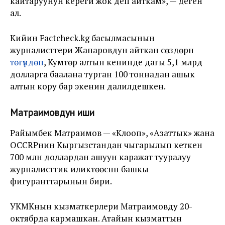
кайтаруунун кереги жок деп айткам», — деген
ал.
Кийин Factcheck.kg басылмасынын
журналисттери Жапаровдун айткан сөздөрүн
төгүндөп
, Кумтөр алтын кенинде дагы 5,1 млрд
долларга баалана турган 100 тоннадан ашык
алтын кору бар экенин далилдешкен.
Матраимовдун иши
Райымбек Матраимов — «Клооп», «Азаттык» жана
OCCRPнин Кыргызстандан чыгарылып кеткен
700 млн доллардан ашуун каражат тууралуу
журналисттик иликтөөсүнүн башкы
фигуранттарынын бири.
УКМКнын кызматкерлери Матраимовду 20-
октябрда кармашкан. Атайын кызматтын