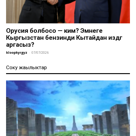
Орусия болбосо — ким? Эмнеге
Кыргызстан бензинди Кытайдан издөөгө
аргасыз?
kloopkyrgyz
-
07/07/2026
Соңку жаңылыктар