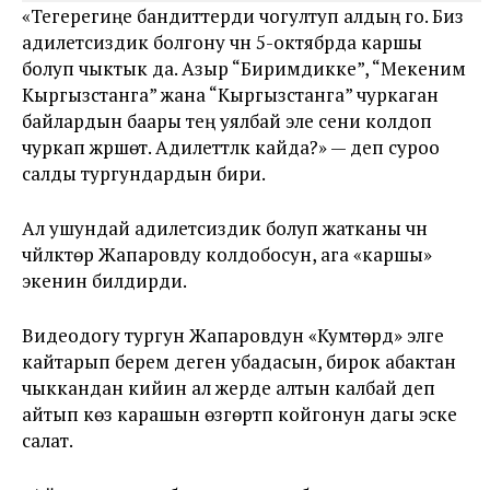
«Тегерегиңе бандиттерди чогултуп алдың го. Биз
адилетсиздик болгону үчүн 5-октябрда каршы
болуп чыктык да. Азыр “Биримдикке”, “Мекеним
Кыргызстанга” жана “Кыргызстанга” чуркаган
байлардын баары тең уялбай эле сени колдоп
чуркап жүрүшөт. Адилеттүүлүк кайда?» — деп суроо
салды тургундардын бири.
Ал ушундай адилетсиздик болуп жатканы үчүн
чүйлүктөр Жапаровду колдобосун, ага «каршы»
экенин билдирди.
Видеодогу тургун Жапаровдун «Кумтөрдү» элге
кайтарып берем деген убадасын, бирок абактан
чыккандан кийин ал жерде алтын калбай деп
айтып көз карашын өзгөртүп койгонун дагы эске
салат.