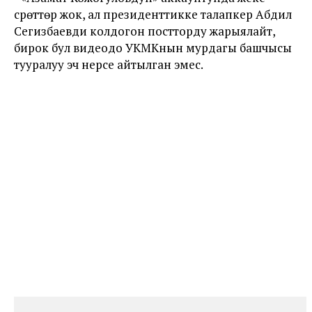
сүрөттөрү жок, ал президенттикке талапкер Абдил
Сегизбаевди колдогон постторду жарыялайт,
бирок бул видеодо УКМКнын мурдагы башчысы
тууралуу эч нерсе айтылган эмес.