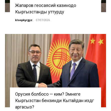
Жапаров геосаясий казинодо
Кыргызстанды уттурду
kloopkyrgyz
-
07/07/2026
Орусия болбосо — ким? Эмнеге
Кыргызстан бензинди Кытайдан издөөгө
аргасыз?