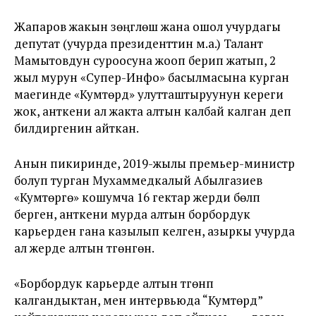
Жапаров жакын үзөңгүлөшү жана ошол учурдагы
депутат (учурда президенттин м.а.) Талант
Мамытовдун суроосуна жооп берип жатып, 2
жыл мурун «Супер-Инфо» басылмасына курган
маегинде «Кумтөрдү» улутташтыруунун кереги
жок, анткени ал жакта алтын калбай калган деп
билдиргенин айткан.
Анын пикиринде, 2019-жылы премьер-министр
болуп турган Мухаммедкалый Абылгазиев
«Кумтөргө» кошумча 16 гектар жерди бөлүп
берген, анткени мурда алтын борбордук
карьерден гана казылып келген, азыркы учурда
ал жерде алтын түгөнгөн.
«Борбордук карьерде алтын түгөнүп
калгандыктан, мен интервьюда “Кумтөрдү”