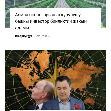
Асман эко-шаарынын курулушу:
башкы инвестор бийликтин жакын
адамы
kloopkyrgyz
-
29/07/2026