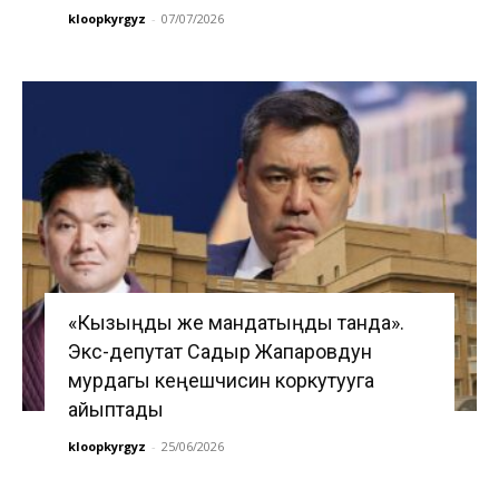
kloopkyrgyz
-
07/07/2026
«Кызыңды же мандатыңды танда».
Экс-депутат Садыр Жапаровдун
мурдагы кеңешчисин коркутууга
айыптады
kloopkyrgyz
-
25/06/2026