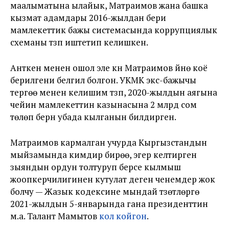
маалыматына ылайык, Матраимов жана башка
кызмат адамдары 2016-жылдан бери
мамлекеттик бажы системасында коррупциялык
схеманы түзүп иштетип келишкен.
Анткен менен ошол эле күнү Матраимов үйүнө коё
берилгени белгилүү болгон. УКМК экс-бажычы
тергөө менен келишим түзүп, 2020-жылдын аягына
чейин мамлекеттин казынасына 2 млрд сом
төлөп берүүнү убада кылганын билдирген.
Матраимов кармалган учурда Кыргызстандын
мыйзамында кимдир бирөө, эгер келтирген
зыяндын ордун толтуруп берсе кылмыш
жоопкерчилигинен кутулат деген ченемдер жок
болчу — Жазык кодексине мындай түзөтүүлөргө
2021-жылдын 5-январында гана президенттин
м.а. Талант Мамытов
кол койгон
.