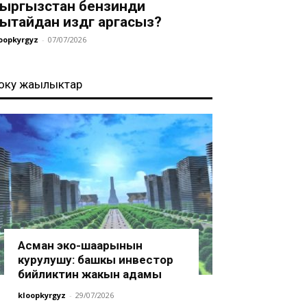
ыргызстан бензинди
ытайдан издөөгө аргасыз?
oopkyrgyz
-
07/07/2026
оңку жаңылыктар
Асман эко-шаарынын
курулушу: башкы инвестор
бийликтин жакын адамы
kloopkyrgyz
-
29/07/2026