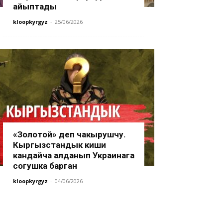
айыптады
kloopkyrgyz
-
25/06/2026
«Золотой» деп чакырушчу.
Кыргызстандык киши
кандайча алданып Украинага
согушка барган
kloopkyrgyz
-
04/06/2026