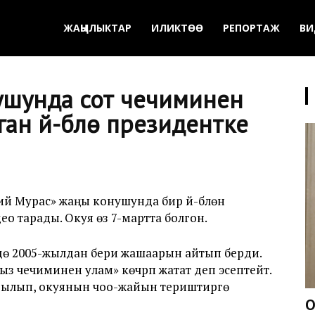
ЖАҢЫЛЫКТАР
ИЛИКТӨӨ
РЕПОРТАЖ
ВИ
ушунда сот чечиминен
ган үй-бүлө президентке
ий Мурас» жаңы конушунда бир үй-бүлөнү
о тарады. Окуя өзү 7-мартта болгон.
дө 2005-жылдан бери жашаарын айтып берди.
сыз чечиминен улам» көчүрүп жатат деп эсептейт.
ылып, окуянын чоо-жайын териштирүүгө
О