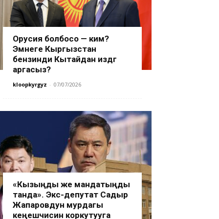
Орусия болбосо — ким?
Эмнеге Кыргызстан
бензинди Кытайдан издөөгө
аргасыз?
kloopkyrgyz
-
07/07/2026
«Кызыңды же мандатыңды
танда». Экс-депутат Садыр
Жапаровдун мурдагы
кеңешчисин коркутууга