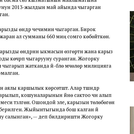
отунун 2013-жылдын май айында чыгарган
ган.
арызды өндүрүү чечимин чыгарган. Бирок
жаран ал сумманы 660 миң сомго көбөйткөн.
арызды өндүрүүнүн ыкмасын өзгөртүүнү жана карыз
арды көчүрүп чыгарууну суранган. Жогорку
 чыгарып жатканда үй-бүлө мүчөлөрү милицияга
рмалган.
ялы каршылык көрсөтүштү. Алар түшүндүрүү
рылып, кошуналарынын үйүнө сактоо үчүн алып
меси түзүлгөн. Ошондой эле, карызын төлөбөгөн
 берилген. Жыйынтыгында бош калган үй
лпу салынган», — деп билдиришти Жогорку