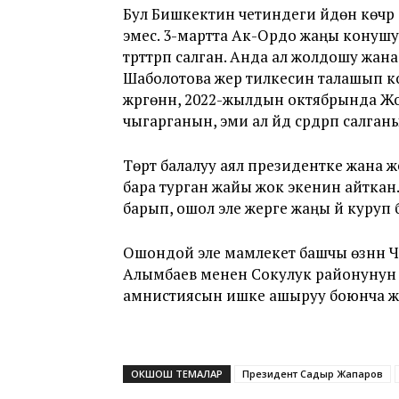
Бул Бишкектин четиндеги үйдөн көчүрү
эмес. 3-мартта Ак-Ордо жаңы конуш
түрттүрүп салган. Анда ал жолдошу жа
Шаболотова жер тилкесин талашып к
жүргөнүн, 2022-жылдын октябрында 
чыгарганын, эми ал үйдү сүрдүрүп салга
Төрт балалуу аял президентке жана
бара турган жайы жок экенин айткан
барып, ошол эле жерге жаңы үй куруп бе
Ошондой эле мамлекет башчы өзүнүн Ч
Алымбаев менен Сокулук районунун
амнистиясын ишке ашыруу боюнча жет
ОКШОШ ТЕМАЛАР
Президент Садыр Жапаров