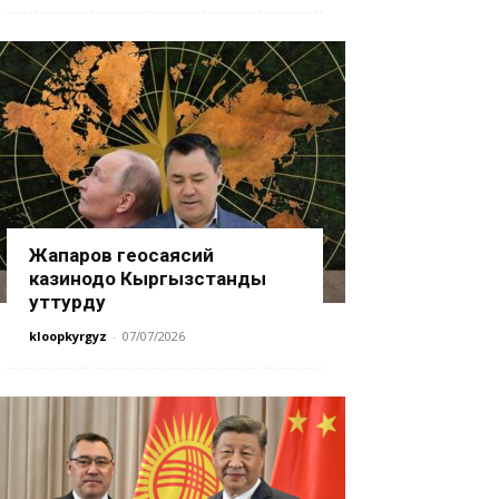
Жапаров геосаясий
казинодо Кыргызстанды
уттурду
kloopkyrgyz
-
07/07/2026