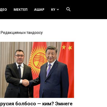
ДЕО
МЕКТЕП
АШАР
KY
Редакциянын тандоосу
русия болбосо — ким? Эмнеге