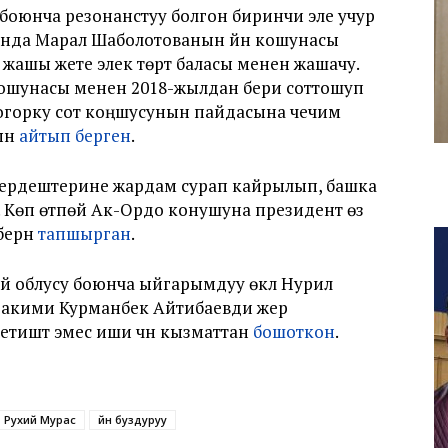
ү боюнча резонанстуу болгон биринчи эле учур
унда Марал Шаболотованын үйүн кошунасы
на жашы жете элек төрт баласы менен жашачу.
ошунасы менен 2018-жылдан бери соттошуп
Жогорку сот коңшусунын пайдасына чечим
нын
айтып берген
.
 жердештерине жардам сурап кайрылып, башка
. Көп өтпөй Ак-Ордо конушуна президент өзү
рүүнү
тапшырган
.
үй облусу боюнча ыйгарымдуу өкүлү Нурил
 акими Курманбек Айтибаевди жер
иштүү эмес иши үчүн кызматтан
бошоткон
.
Рухий Мурас
үйүн буздуруу