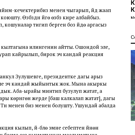
К
К
ийим-кечектерибиз менен чыгарып, үйдү жаап
шту. Өзүбүздүн үйгө өзүбүз кире албайбыз.
kl
п, кошуналар тигип берген боз үйдө аргасыз
С
н кылтагына илингенин айтты. Ошондой эле,
урап кайрылып, бирок эч кандай реакция
манкул Зулушевге, президентке дагы арыз
эле эч кандай жыйынтык жок. Мына акыркы
дык. Аба-ырайы минтип бузулуп жатат, а
ры көрүнгөн жерде [баш калкалап жатат], дагы
 Түнү менен биз менен болушту. Ушундай абалда
кция кылып, үй-бүлө эмне себептен үйүнөн
ун басма сөз кызматынын маалыматына