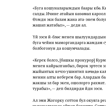
«Буга кошуналарымдын баары күбө. К
салды. Ичине атайын көзөмөл кароол кою
Өзүмдүн эки балам жана ата-энем болу
жашап жатабыз», — деди ал.
Үй ээси үй-бүлөсү менен шылуундарды
буга чейин маморгандарга жамдам с
болбогонун да кошумчалады.
«Керек болсо, [башкы прокурор] Кур
менен кайрылганбыз, бирок эртеси 
жыйынтык кечээ ушинтип көчөдө кал
менин алты неберем бар. Алардын баа
жакшы эл бар экен, ошолорго рахмат.
турабыз», — деп билдирди үйдүн ээси.
Ал эми Жогорку соттон бул окуяга реа
чыгарылганын айтып беришти. Сотт