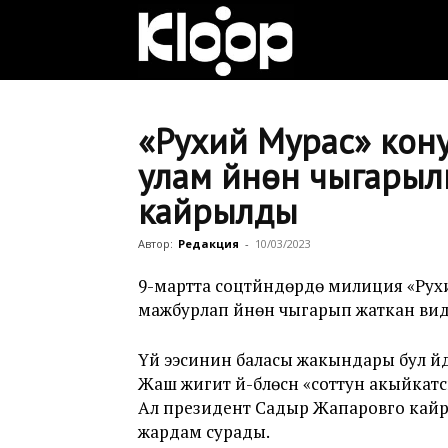
Клооп
кыргызча
«Рухий Мурас» кон
улам үйүнөн чыгарыл
кайрылды
|
Автор:
Редакция
-
10/03/2023
Кыргызстан
9-мартта соцтүйүндөрдө милиция «Рух
мажбурлап үйүнөн чыгарып жаткан виде
Үй ээсинин баласы жакындары бул үй
жаңылыктары
Жаш жигит үй-бүлөсүнү «соттун акыйкат
Ал президент Садыр Жапаровго кайр
жардам сурады.