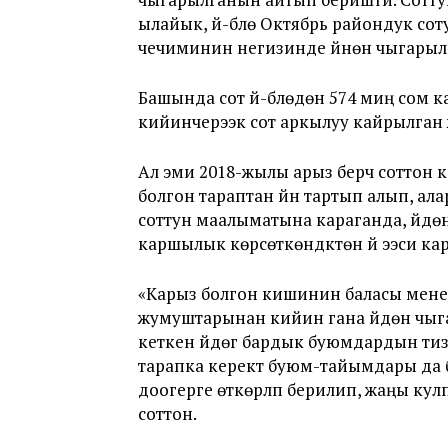
ылайык, үй-бүлө Октябрь райондук с
чечиминин негизинде үйүнөн чыгарыл
Башында сот үй-бүлөдөн 574 миң сом к
кийинчерээк сот аркылуу кайрылган 
Ал эми 2018-жылы арыз берүүчү соттон к
болгон тараптан үйүн тартып алып, ал
соттун маалыматына караганда, үйдөн
каршылык көрсөткөндүктөн үй ээси ка
«Карыз болгон кишинин баласы менен а
жумуштарынан кийин гана үйдөн чыга
кеткен үйдөгү бардык буюмдардын тиз
тарапка керектүү буюм-тайымдары да
доогерге өткөрүлүп берилип, жаңы ку
соттон.