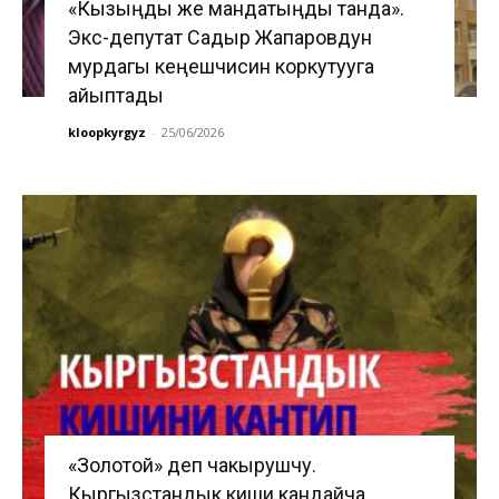
«Кызыңды же мандатыңды танда».
Экс-депутат Садыр Жапаровдун
мурдагы кеңешчисин коркутууга
айыптады
kloopkyrgyz
-
25/06/2026
«Золотой» деп чакырушчу.
Кыргызстандык киши кандайча