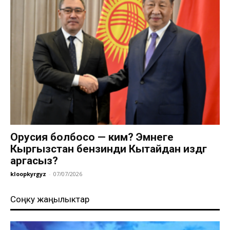
Орусия болбосо — ким? Эмнеге
Кыргызстан бензинди Кытайдан издөөгө
аргасыз?
kloopkyrgyz
-
07/07/2026
Соңку жаңылыктар