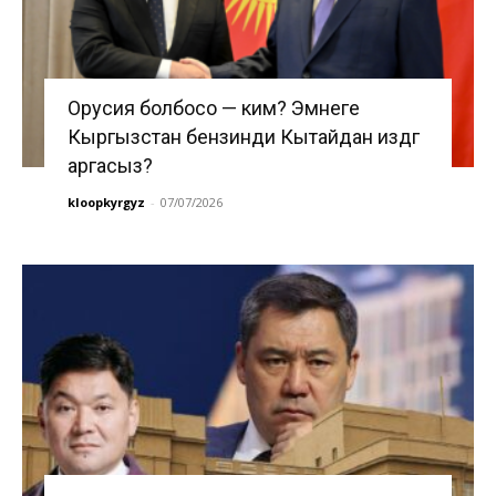
Орусия болбосо — ким? Эмнеге
Кыргызстан бензинди Кытайдан издөөгө
аргасыз?
kloopkyrgyz
-
07/07/2026