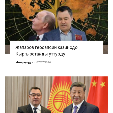
Жапаров геосаясий казинодо
Кыргызстанды уттурду
kloopkyrgyz
-
07/07/2026