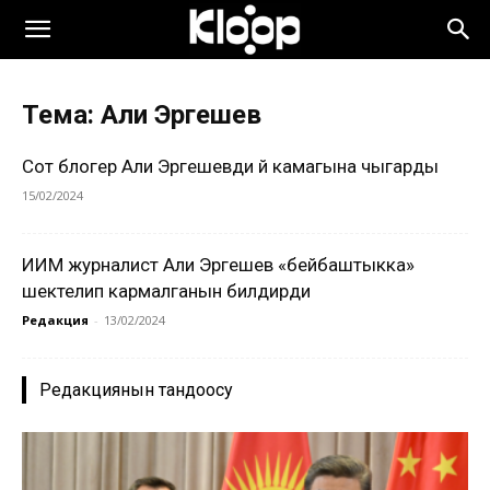
Тема: Али Эргешев
Сот блогер Али Эргешевди үй камагына чыгарды
15/02/2024
ИИМ журналист Али Эргешев «бейбаштыкка»
шектелип кармалганын билдирди
Редакция
-
13/02/2024
Редакциянын тандоосу