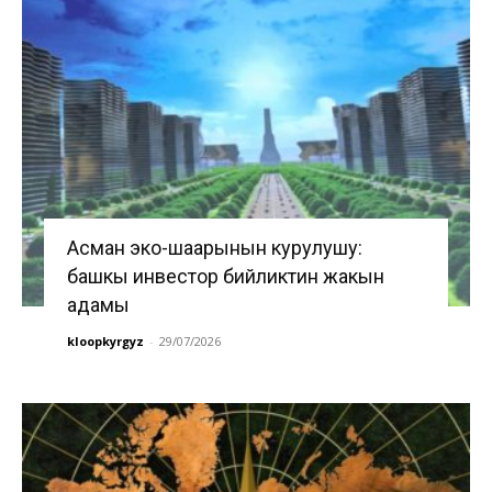
Асман эко-шаарынын курулушу:
башкы инвестор бийликтин жакын
адамы
kloopkyrgyz
-
29/07/2026