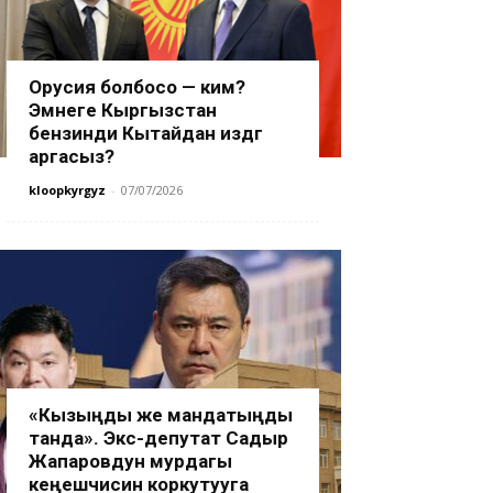
Орусия болбосо — ким?
Эмнеге Кыргызстан
бензинди Кытайдан издөөгө
аргасыз?
kloopkyrgyz
-
07/07/2026
«Кызыңды же мандатыңды
танда». Экс-депутат Садыр
Жапаровдун мурдагы
кеңешчисин коркутууга