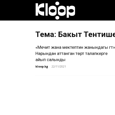
Клооп
кыргызча
Тема: Бакыт Тентиш
«Мечит жана мектептин жанындагы үгүт»
|
Нарындан аттанган төрт талапкерге
айып салынды
kloop.kg
-
22/11/2021
Кыргызстан
жаңылыктары