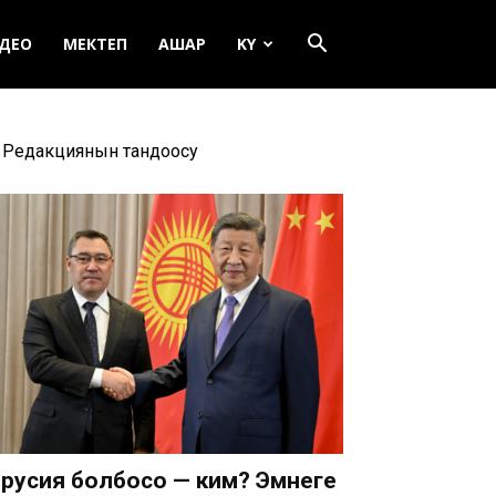
ДЕО
МЕКТЕП
АШАР
KY
Редакциянын тандоосу
русия болбосо — ким? Эмнеге