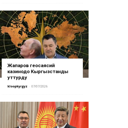
Жапаров геосаясий
казинодо Кыргызстанды
уттурду
kloopkyrgyz
-
07/07/2026