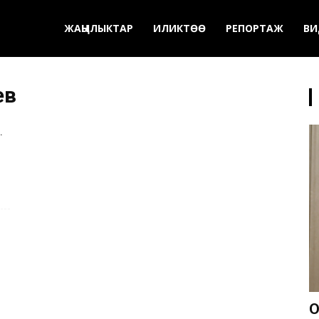
ЖАҢЫЛЫКТАР
ИЛИКТӨӨ
РЕПОРТАЖ
ВИ
ев
.
О