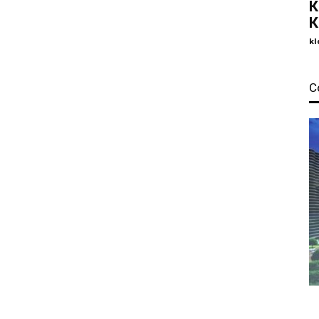
К
К
kl
С