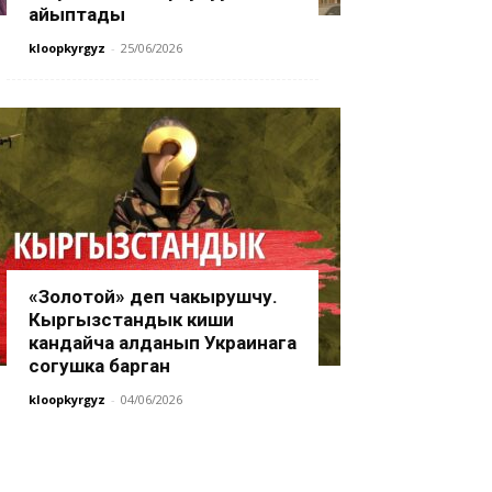
айыптады
kloopkyrgyz
-
25/06/2026
«Золотой» деп чакырушчу.
Кыргызстандык киши
кандайча алданып Украинага
согушка барган
kloopkyrgyz
-
04/06/2026