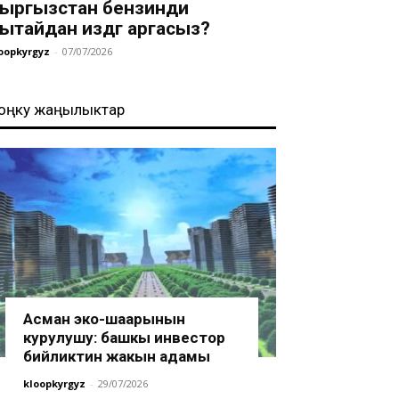
ыргызстан бензинди
ытайдан издөөгө аргасыз?
oopkyrgyz
-
07/07/2026
оңку жаңылыктар
Асман эко-шаарынын
курулушу: башкы инвестор
бийликтин жакын адамы
kloopkyrgyz
-
29/07/2026