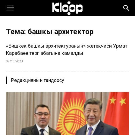
Тема: башкы архитектор
«Бишкек башкы архитектуранын» жетекчиси Урмат
Карабаев тергөө абагына камалды
09/10/2023
Редакциянын тандоосу