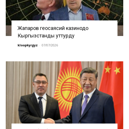
Жапаров геосаясий казинодо
Кыргызстанды уттурду
kloopkyrgyz
-
07/07/2026