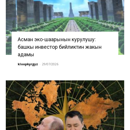
Асман эко-шаарынын курулушу:
башкы инвестор бийликтин жакын
адамы
kloopkyrgyz
-
29/07/2026