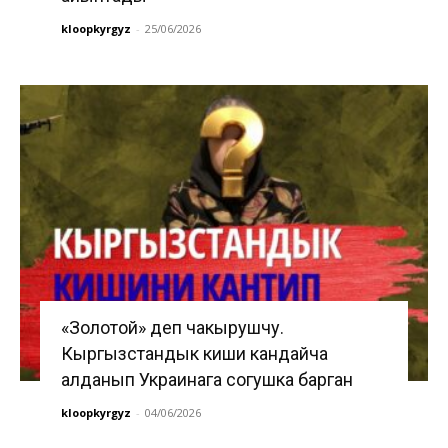
kloopkyrgyz
-
25/06/2026
«Золотой» деп чакырушчу.
Кыргызстандык киши кандайча
алданып Украинага согушка барган
kloopkyrgyz
-
04/06/2026