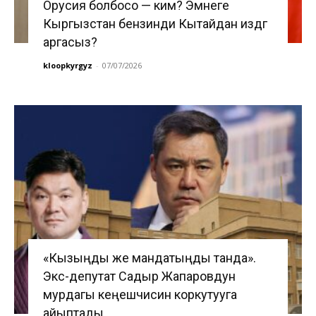
Орусия болбосо — ким? Эмнеге
Кыргызстан бензинди Кытайдан издөөгө
аргасыз?
kloopkyrgyz
-
07/07/2026
«Кызыңды же мандатыңды танда».
Экс-депутат Садыр Жапаровдун
мурдагы кеңешчисин коркутууга
айыптады