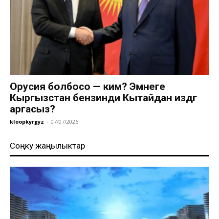
Орусия болбосо — ким? Эмнеге
Кыргызстан бензинди Кытайдан издөөгө
аргасыз?
kloopkyrgyz
-
07/07/2026
Соңку жаңылыктар