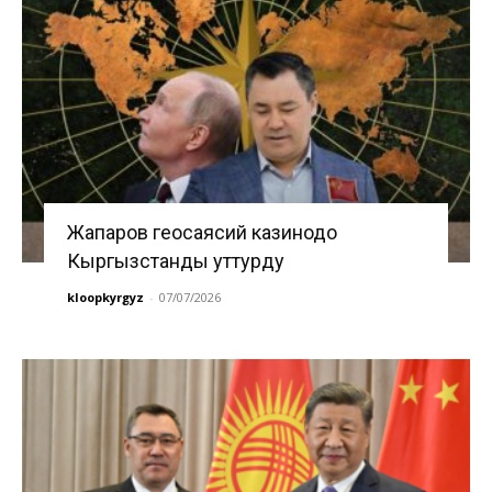
Жапаров геосаясий казинодо
Кыргызстанды уттурду
kloopkyrgyz
-
07/07/2026