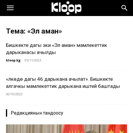
Тема: «Эл аман»
Бишкекте дагы эки «Эл аман» мамлекеттик
дарыканасы ачылды
kloop.kg
-
05/11/2023
«Өлкөдө дагы 46 дарыкана ачылат». Бишкекте
алгачкы мамлекеттик дарыкана иштей баштады
30/10/2023
Редакциянын тандоосу