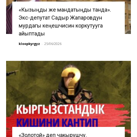
«Кызыңды же мандатыңды танда».
Экс-депутат Садыр Жапаровдун
мурдагы кеңешчисин коркутууга
айыптады
kloopkyrgyz
-
25/06/2026
«Золотой» деп чакырушчу.