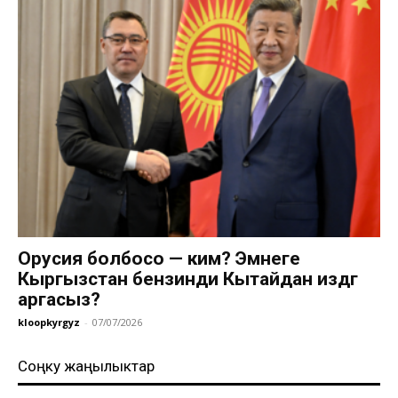
Орусия болбосо — ким? Эмнеге
Кыргызстан бензинди Кытайдан издөөгө
аргасыз?
kloopkyrgyz
-
07/07/2026
Соңку жаңылыктар