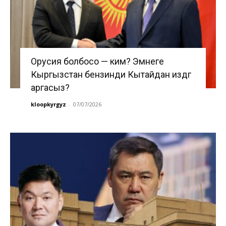
Орусия болбосо — ким? Эмнеге
Кыргызстан бензинди Кытайдан издөөгө
аргасыз?
kloopkyrgyz
-
07/07/2026