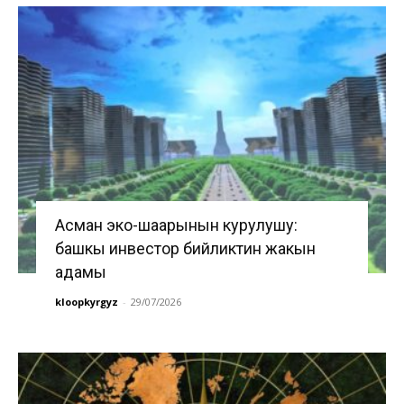
Асман эко-шаарынын курулушу:
башкы инвестор бийликтин жакын
адамы
kloopkyrgyz
-
29/07/2026