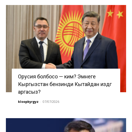
Орусия болбосо — ким? Эмнеге
Кыргызстан бензинди Кытайдан издөөгө
аргасыз?
kloopkyrgyz
-
07/07/2026