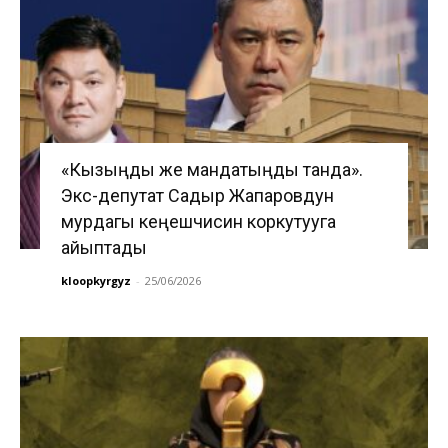
«Кызыңды же мандатыңды танда».
Экс-депутат Садыр Жапаровдун
мурдагы кеңешчисин коркутууга
айыптады
kloopkyrgyz
-
25/06/2026