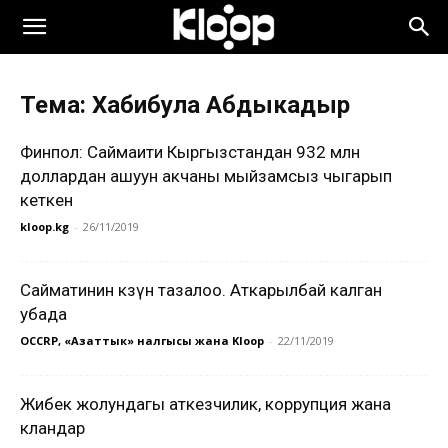
Тема: Хабибула Абдыкадыр
Финпол: Саймаити Кыргызстандан 932 млн
доллардан ашуун акчаны мыйзамсыз чыгарып
кеткен
kloop.kg
-
26/11/2019
Сайматинин көзүн тазалоо. Аткарылбай калган
убада
OCCRP, «Азаттык» үналгысы жана Kloop
-
22/11/2019
Жибек жолундагы аткезчилик, коррупция жана
кландар