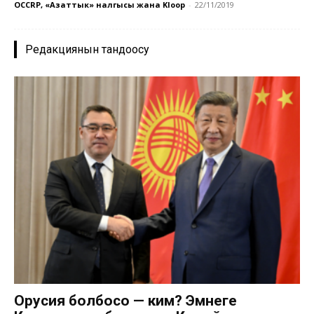
OCCRP, «Азаттык» үналгысы жана Kloop
-
22/11/2019
Редакциянын тандоосу
Орусия болбосо — ким? Эмнеге