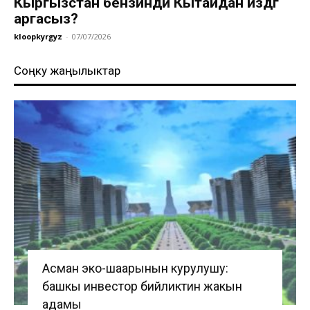
Кыргызстан бензинди Кытайдан издөөгө
аргасыз?
kloopkyrgyz
-
07/07/2026
Соңку жаңылыктар
Асман эко-шаарынын курулушу:
башкы инвестор бийликтин жакын
адамы