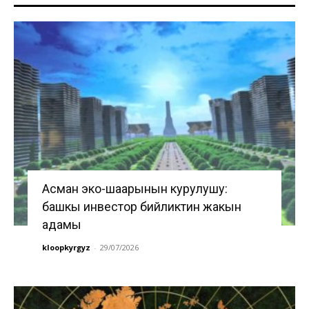
Асман эко-шаарынын курулушу:
башкы инвестор бийликтин жакын
адамы
kloopkyrgyz
-
29/07/2026