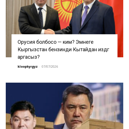
Орусия болбосо — ким? Эмнеге
Кыргызстан бензинди Кытайдан издөөгө
аргасыз?
kloopkyrgyz
-
07/07/2026