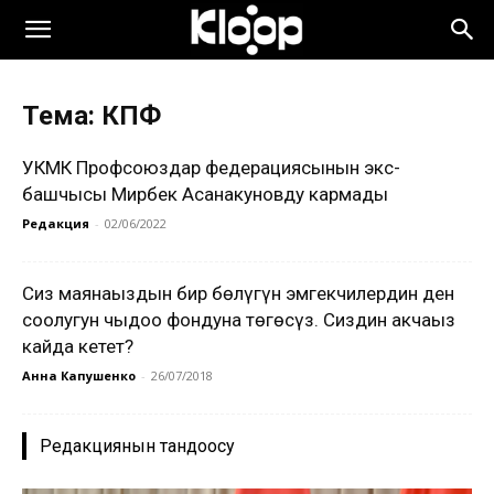
Тема: КПФ
УКМК Профсоюздар федерациясынын экс-
башчысы Мирбек Асанакуновду кармады
Редакция
-
02/06/2022
Сиз маянаңыздын бир бөлүгүн эмгекчилердин ден
соолугун чыңдоо фондуна төгөсүз. Сиздин акчаңыз
кайда кетет?
Анна Капушенко
-
26/07/2018
Редакциянын тандоосу