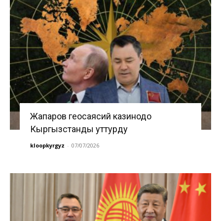
Жапаров геосаясий казинодо
Кыргызстанды уттурду
kloopkyrgyz
-
07/07/2026