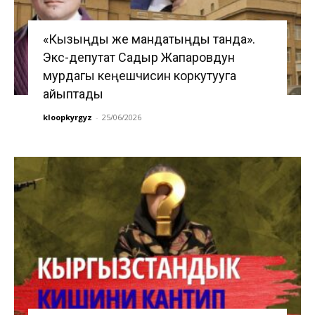
«Кызыңды же мандатыңды танда».
Экс-депутат Садыр Жапаровдун
мурдагы кеңешчисин коркутууга
айыптады
kloopkyrgyz
-
25/06/2026