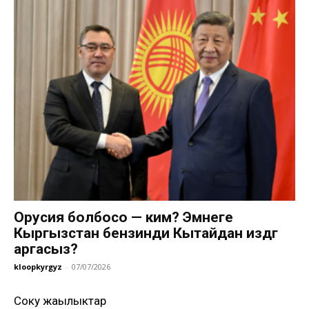
Орусия болбосо — ким? Эмнеге
Кыргызстан бензинди Кытайдан издөөгө
аргасыз?
kloopkyrgyz
-
07/07/2026
Соңку жаңылыктар