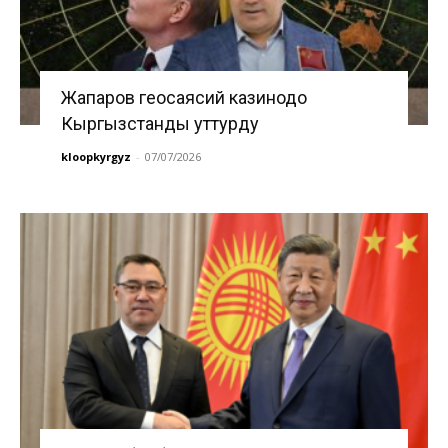
Жапаров геосаясий казинодо
Кыргызстанды уттурду
kloopkyrgyz
-
07/07/2026