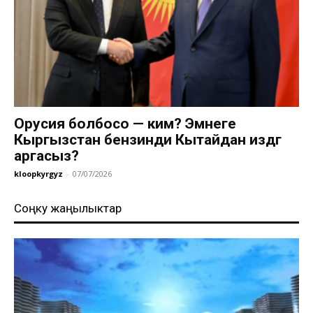
Орусия болбосо — ким? Эмнеге
Кыргызстан бензинди Кытайдан издөөгө
аргасыз?
kloopkyrgyz
-
07/07/2026
Соңку жаңылыктар