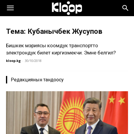
Тема: Кубанычбек Жусупов
Бишкек мэриясы коомдук транспортто
электрондук билет киргизмекчи. Эмне белгилүү?
kloop.kg
-
30/10/2018
Редакциянын тандоосу