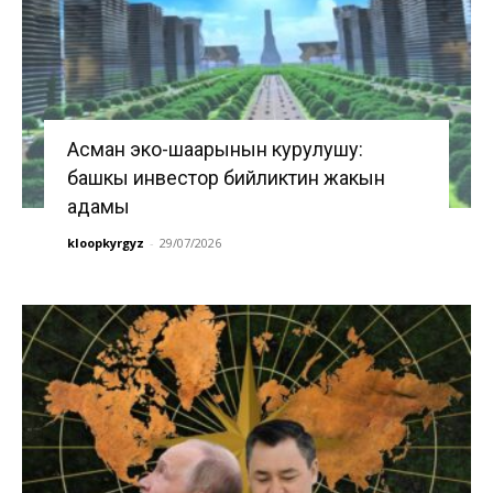
Асман эко-шаарынын курулушу:
башкы инвестор бийликтин жакын
адамы
kloopkyrgyz
-
29/07/2026