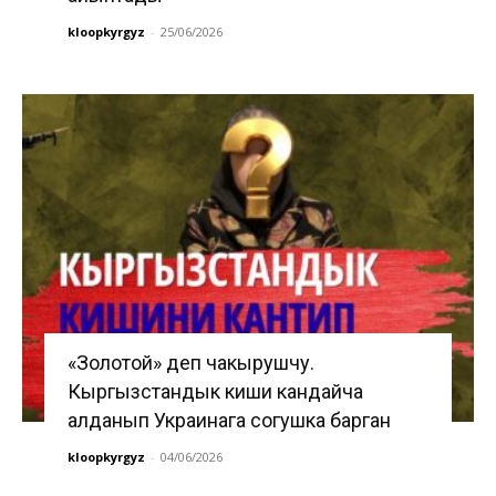
kloopkyrgyz
-
25/06/2026
«Золотой» деп чакырушчу.
Кыргызстандык киши кандайча
алданып Украинага согушка барган
kloopkyrgyz
-
04/06/2026