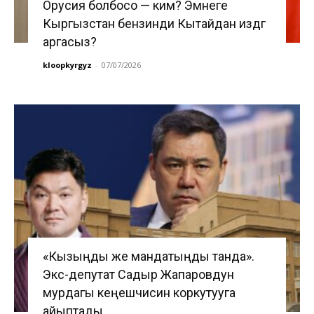
Орусия болбосо — ким? Эмнеге
Кыргызстан бензинди Кытайдан издөөгө
аргасыз?
kloopkyrgyz
-
07/07/2026
«Кызыңды же мандатыңды танда».
Экс-депутат Садыр Жапаровдун
мурдагы кеңешчисин коркутууга
айыптады