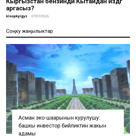
Кыргызстан бензинди Кытайдан издөөгө
аргасыз?
kloopkyrgyz
-
07/07/2026
Соңку жаңылыктар
Асман эко-шаарынын курулушу:
башкы инвестор бийликтин жакын
адамы