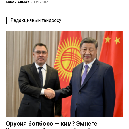
Бакай Алмаз
-
19/02/2023
Редакциянын тандоосу
Орусия болбосо — ким? Эмнеге