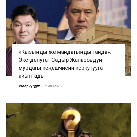
«Кызыңды же мандатыңды танда».
Экс-депутат Садыр Жапаровдун
мурдагы кеңешчисин коркутууга
айыптады
kloopkyrgyz
-
25/06/2026