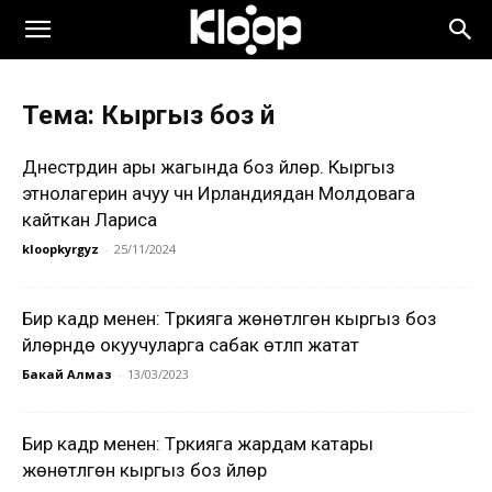
Тема: Кыргыз боз үйү
Днестрдин ары жагында боз үйлөр. Кыргыз
этнолагерин ачуу үчүн Ирландиядан Молдовага
кайткан Лариса
kloopkyrgyz
-
25/11/2024
Бир кадр менен: Түркияга жөнөтүлгөн кыргыз боз
үйлөрүндө окуучуларга сабак өтүлүп жатат
Бакай Алмаз
-
13/03/2023
Бир кадр менен: Түркияга жардам катары
жөнөтүлгөн кыргыз боз үйлөрү