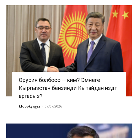
Орусия болбосо — ким? Эмнеге
Кыргызстан бензинди Кытайдан издөөгө
аргасыз?
kloopkyrgyz
-
07/07/2026