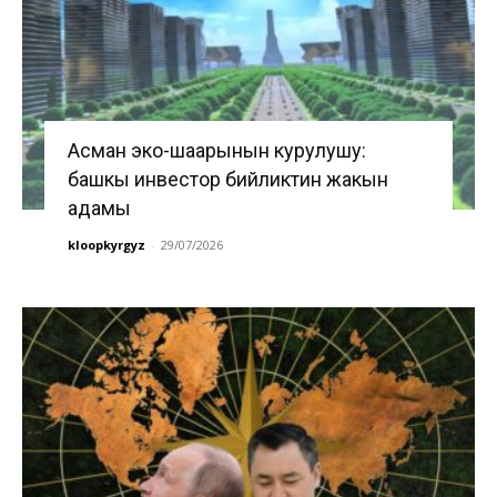
Асман эко-шаарынын курулушу:
башкы инвестор бийликтин жакын
адамы
kloopkyrgyz
-
29/07/2026