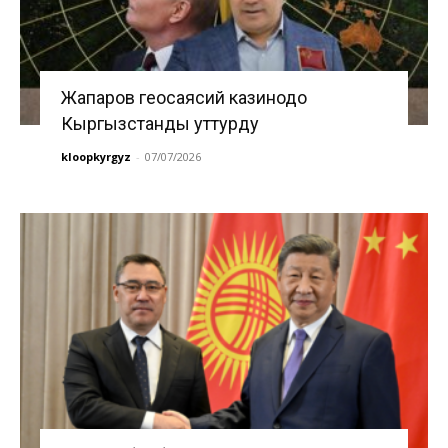
Жапаров геосаясий казинодо
Кыргызстанды уттурду
kloopkyrgyz
-
07/07/2026