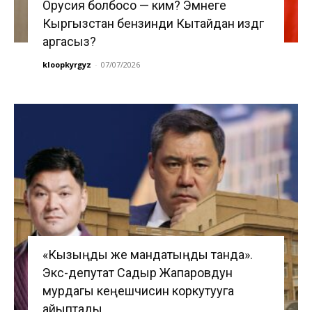
Орусия болбосо — ким? Эмнеге
Кыргызстан бензинди Кытайдан издөөгө
аргасыз?
kloopkyrgyz
-
07/07/2026
«Кызыңды же мандатыңды танда».
Экс-депутат Садыр Жапаровдун
мурдагы кеңешчисин коркутууга
айыптады