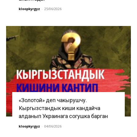
kloopkyrgyz
-
25/06/2026
«Золотой» деп чакырушчу.
Кыргызстандык киши кандайча
алданып Украинага согушка барган
kloopkyrgyz
-
04/06/2026