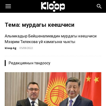
Тема: мурдагы кеңешчиси
Алымкадыр Бейшеналиевдин мурдагы кеңешчиси
Мээрим Тилекова үй камагына чыкты
kloop.kg
-
05/08/2022
Редакциянын тандоосу