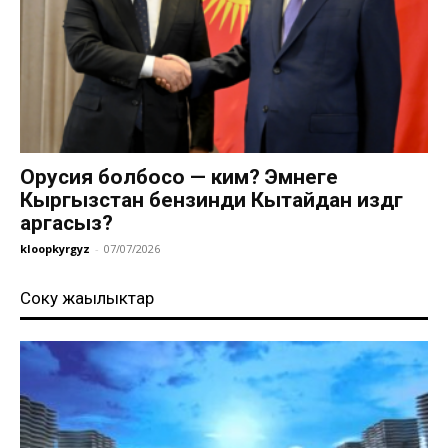
Орусия болбосо — ким? Эмнеге
Кыргызстан бензинди Кытайдан издөөгө
аргасыз?
kloopkyrgyz
-
07/07/2026
Соңку жаңылыктар