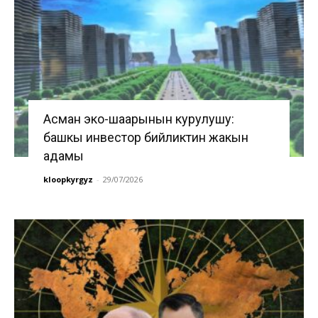
Асман эко-шаарынын курулушу:
башкы инвестор бийликтин жакын
адамы
kloopkyrgyz
-
29/07/2026