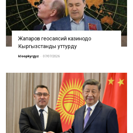
Жапаров геосаясий казинодо
Кыргызстанды уттурду
kloopkyrgyz
-
07/07/2026