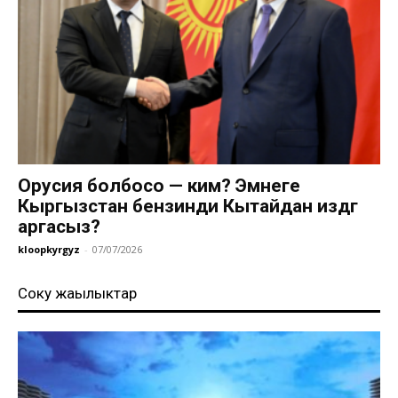
Орусия болбосо — ким? Эмнеге
Кыргызстан бензинди Кытайдан издөөгө
аргасыз?
kloopkyrgyz
-
07/07/2026
Соңку жаңылыктар