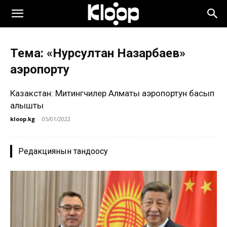
Тема: «Нурсултан Назарбаев»
аэропорту
Казакстан: Митингчилер Алматы аэропортун басып
алышты
kloop.kg
-
05/01/2022
Редакциянын тандоосу