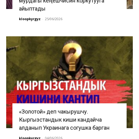
мурдагы кеңешчисин коркутууга
айыптады
kloopkyrgyz
-
25/06/2026
«Золотой» деп чакырушчу.
Кыргызстандык киши кандайча
алданып Украинага согушка барган
kloopkyrgyz
-
04/06/2026