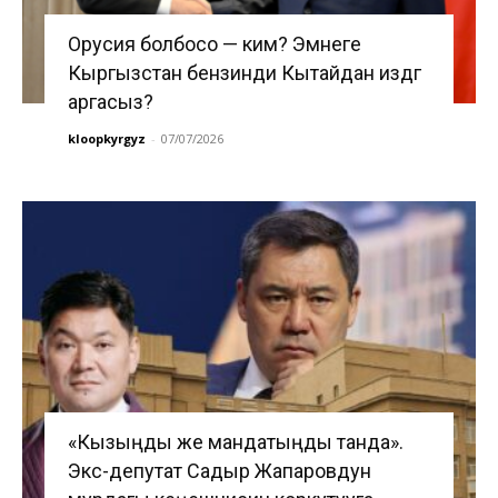
Орусия болбосо — ким? Эмнеге
Кыргызстан бензинди Кытайдан издөөгө
аргасыз?
kloopkyrgyz
-
07/07/2026
«Кызыңды же мандатыңды танда».
Экс-депутат Садыр Жапаровдун