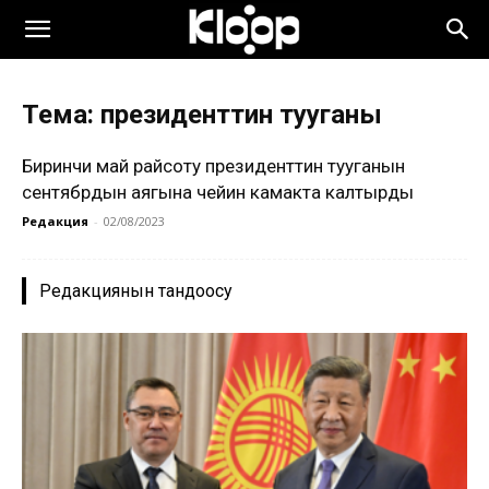
Тема: президенттин тууганы
Биринчи май райсоту президенттин тууганын
сентябрдын аягына чейин камакта калтырды
Редакция
-
02/08/2023
Редакциянын тандоосу