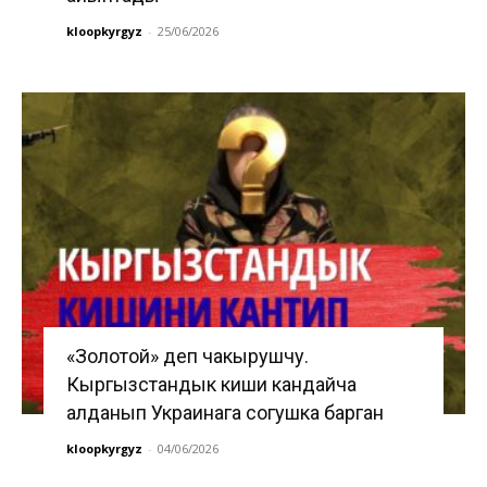
kloopkyrgyz
-
25/06/2026
«Золотой» деп чакырушчу.
Кыргызстандык киши кандайча
алданып Украинага согушка барган
kloopkyrgyz
-
04/06/2026