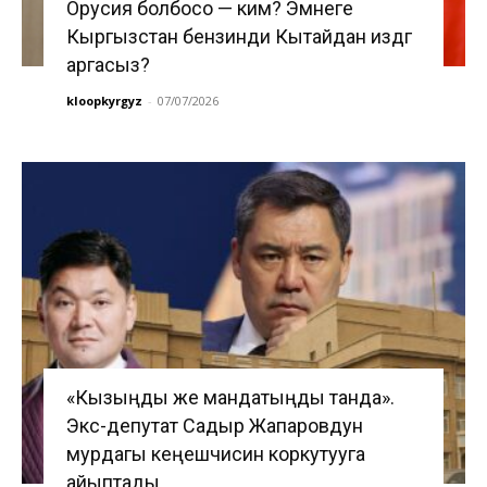
Орусия болбосо — ким? Эмнеге
Кыргызстан бензинди Кытайдан издөөгө
аргасыз?
kloopkyrgyz
-
07/07/2026
«Кызыңды же мандатыңды танда».
Экс-депутат Садыр Жапаровдун
мурдагы кеңешчисин коркутууга
айыптады