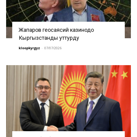
Жапаров геосаясий казинодо
Кыргызстанды уттурду
kloopkyrgyz
-
07/07/2026