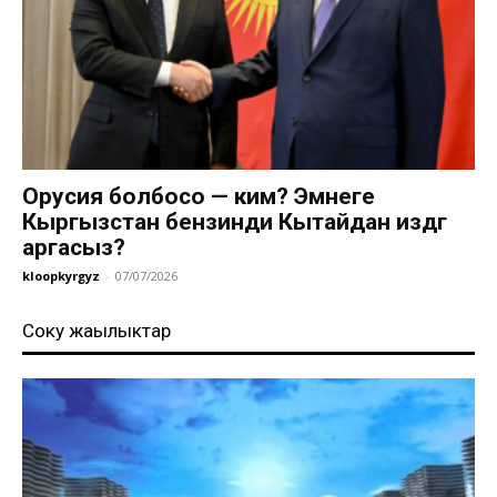
Орусия болбосо — ким? Эмнеге
Кыргызстан бензинди Кытайдан издөөгө
аргасыз?
kloopkyrgyz
-
07/07/2026
Соңку жаңылыктар