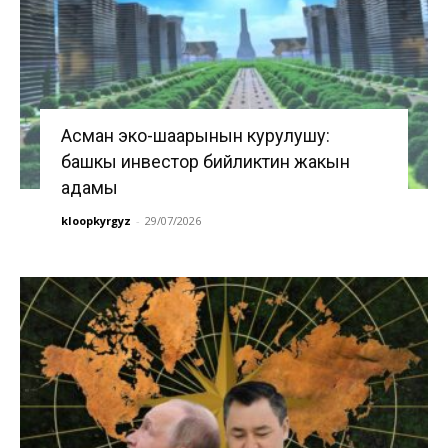
Асман эко-шаарынын курулушу:
башкы инвестор бийликтин жакын
адамы
kloopkyrgyz
-
29/07/2026