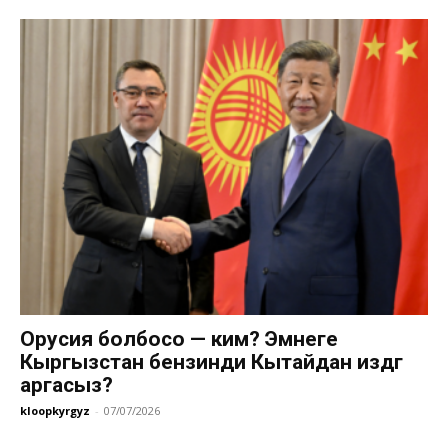
Орусия болбосо — ким? Эмнеге
Кыргызстан бензинди Кытайдан издөөгө
аргасыз?
kloopkyrgyz
-
07/07/2026