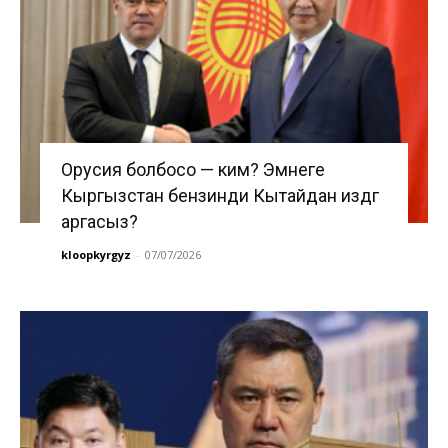
Орусия болбосо — ким? Эмнеге
Кыргызстан бензинди Кытайдан издөөгө
аргасыз?
kloopkyrgyz
-
07/07/2026