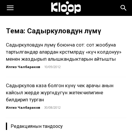
Тема: Садыркуловдун өлүмү
Садыркуловдун өлүмү боюнча сот: сот жообуна
тартылгандар алардан көрсөтмөлөрдү «күч колдонуу»
менен жаздырып алышкандыктарын айтышты
Илгиз Чалбараков
-
10/09/2012
Садыркулов каза болгон күнү чек арачы анын
кайсыл жерде жүргөндүгүн жетекчилигине
билдирип турган
Илгиз Чалбараков
-
30/08/2012
Редакциянын тандоосу