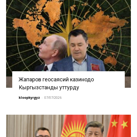
Жапаров геосаясий казинодо
Кыргызстанды уттурду
kloopkyrgyz
-
07/07/2026