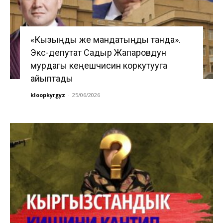
«Кызыңды же мандатыңды танда».
Экс-депутат Садыр Жапаровдун
мурдагы кеңешчисин коркутууга
айыптады
kloopkyrgyz
-
25/06/2026