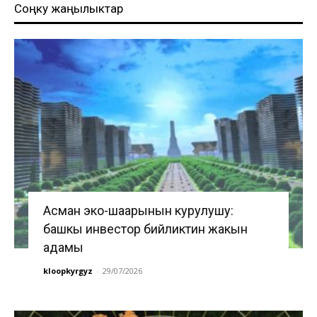
Соңку жаңылыктар
Асман эко-шаарынын курулушу:
башкы инвестор бийликтин жакын
адамы
kloopkyrgyz
-
29/07/2026