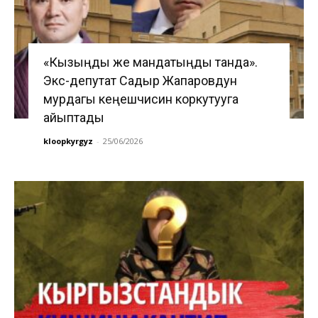
«Кызыңды же мандатыңды танда».
Экс-депутат Садыр Жапаровдун
мурдагы кеңешчисин коркутууга
айыптады
kloopkyrgyz
-
25/06/2026