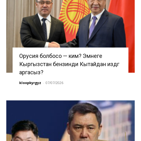
Орусия болбосо — ким? Эмнеге
Кыргызстан бензинди Кытайдан издөөгө
аргасыз?
kloopkyrgyz
-
07/07/2026