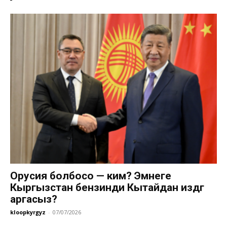
Орусия болбосо — ким? Эмнеге
Кыргызстан бензинди Кытайдан издөөгө
аргасыз?
kloopkyrgyz
-
07/07/2026