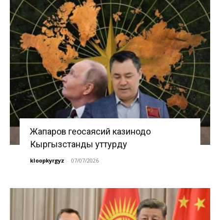
Жапаров геосаясий казинодо
Кыргызстанды уттурду
kloopkyrgyz
-
07/07/2026