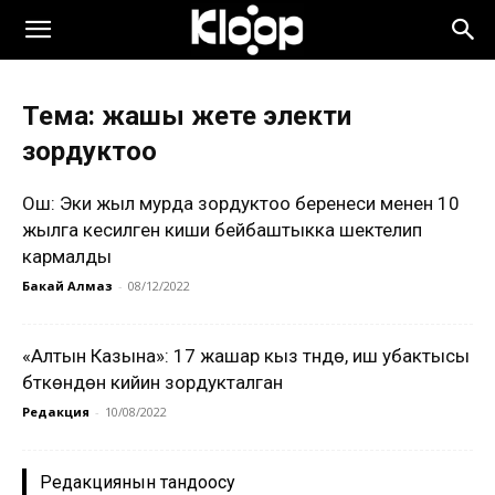
Тема: жашы жете электи
зордуктоо
Ош: Эки жыл мурда зордуктоо беренеси менен 10
жылга кесилген киши бейбаштыкка шектелип
кармалды
Бакай Алмаз
-
08/12/2022
«Алтын Казына»: 17 жашар кыз түндө, иш убактысы
бүткөндөн кийин зордукталган
Редакция
-
10/08/2022
Редакциянын тандоосу