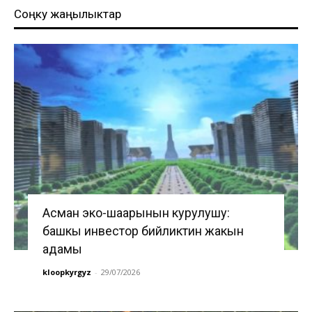
Соңку жаңылыктар
Асман эко-шаарынын курулушу:
башкы инвестор бийликтин жакын
адамы
kloopkyrgyz
-
29/07/2026