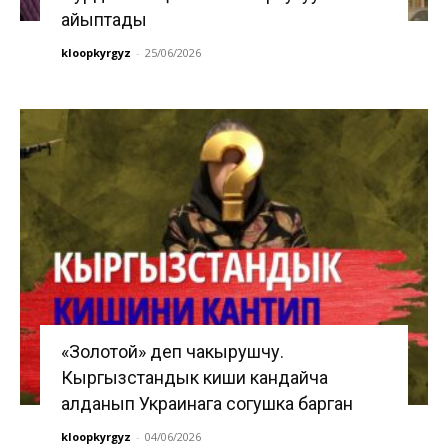
айыптады
kloopkyrgyz
-
25/06/2026
«Золотой» деп чакырушчу.
Кыргызстандык киши кандайча
алданып Украинага согушка барган
kloopkyrgyz
-
04/06/2026