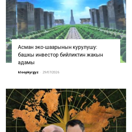
Асман эко-шаарынын курулушу:
башкы инвестор бийликтин жакын
адамы
kloopkyrgyz
-
29/07/2026