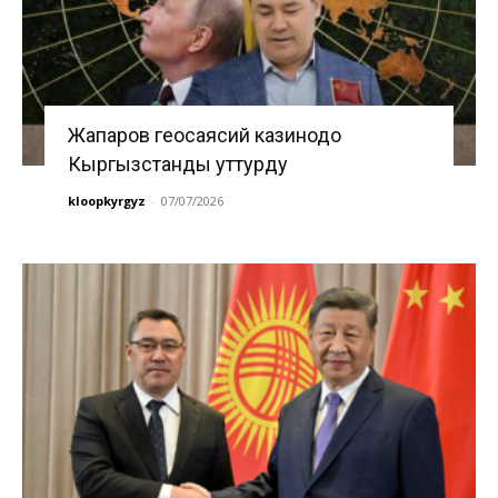
Жапаров геосаясий казинодо
Кыргызстанды уттурду
kloopkyrgyz
-
07/07/2026