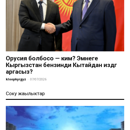
Орусия болбосо — ким? Эмнеге
Кыргызстан бензинди Кытайдан издөөгө
аргасыз?
kloopkyrgyz
-
07/07/2026
Соңку жаңылыктар