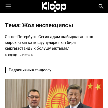
Тема: Жол инспекциясы
Санкт-Петербург: Сегиз адам жабыркаган жол
кырсыктын катышуучуларынын бири
кыргызстандык болушу ыктымал
kloop.kg
-
24/10/2019
Редакциянын тандоосу