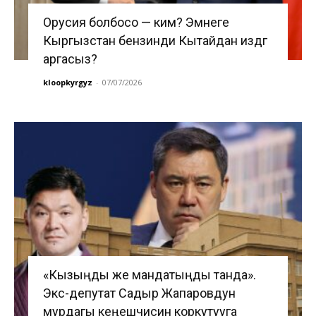
Орусия болбосо — ким? Эмнеге
Кыргызстан бензинди Кытайдан издөөгө
аргасыз?
kloopkyrgyz
-
07/07/2026
«Кызыңды же мандатыңды танда».
Экс-депутат Садыр Жапаровдун
мурдагы кеңешчисин коркутууга