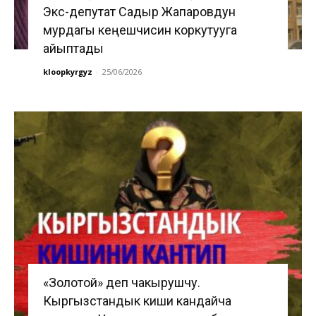
Экс-депутат Садыр Жапаровдун
мурдагы кеңешчисин коркутууга
айыптады
kloopkyrgyz
-
25/06/2026
«Золотой» деп чакырушчу.
Кыргызстандык киши кандайча