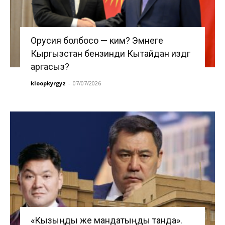
Орусия болбосо — ким? Эмнеге
Кыргызстан бензинди Кытайдан издөөгө
аргасыз?
kloopkyrgyz
-
07/07/2026
«Кызыңды же мандатыңды танда».