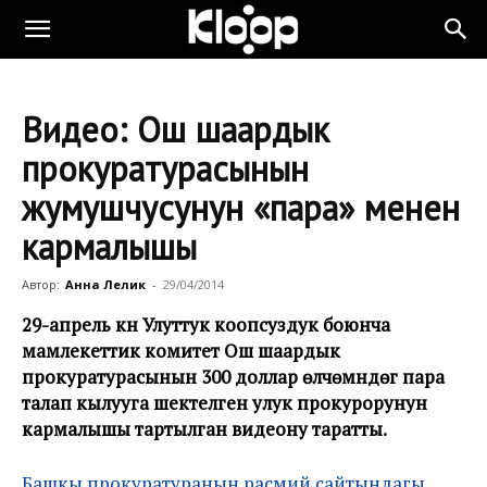
Видео: Ош шаардык
прокуратурасынын
жумушчусунун «пара» менен
кармалышы
Автор:
Анна Лелик
-
29/04/2014
29-апрель күнү Улуттук коопсуздук боюнча
мамлекеттик комитет Ош шаардык
прокуратурасынын 300 доллар өлчөмүндөгү пара
талап кылууга шектелген улук прокурорунун
кармалышы тартылган видеону таратты.
Башкы прокуратуранын расмий сайтындагы