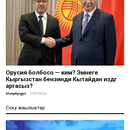
Орусия болбосо — ким? Эмнеге
Кыргызстан бензинди Кытайдан издөөгө
аргасыз?
kloopkyrgyz
-
07/07/2026
Соңку жаңылыктар