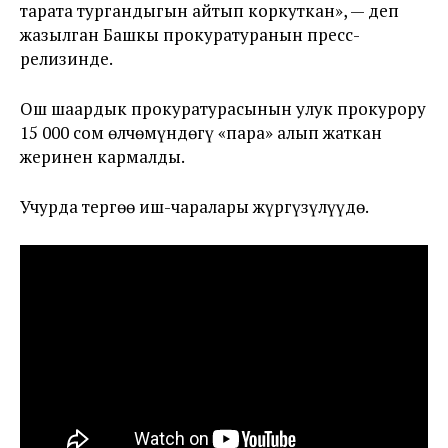
тарата тургандыгын айтып коркуткан», — деп
жазылган Башкы прокуратуранын пресс-
релизинде.
Ош шаардык прокуратурасынын улук прокурору
15 000 сом өлчөмүндөгү «пара» алып жаткан
жеринен кармалды.
Учурда тергөө иш-чаралары жүргүзүлүүдө.