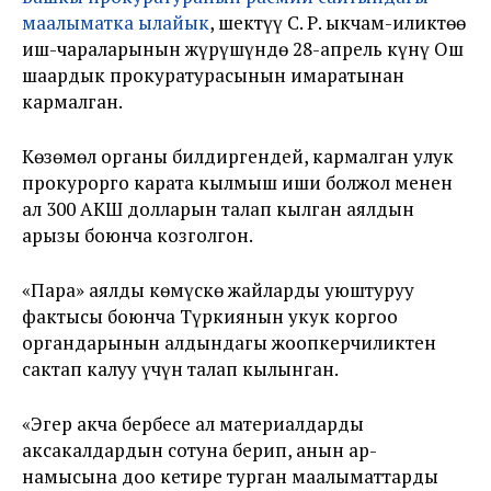
маалыматка ылайык
, шектүү С. Р. ыкчам-иликтөө
иш-чараларынын жүрүшүндө 28-апрель күнү Ош
шаардык прокуратурасынын имаратынан
кармалган.
Көзөмөл органы билдиргендей, кармалган улук
прокурорго карата кылмыш иши болжол менен
ал 300 АКШ долларын талап кылган аялдын
арызы боюнча козголгон.
«Пара» аялды көмүскө жайларды уюштуруу
фактысы боюнча Түркиянын укук коргоо
органдарынын алдындагы жоопкерчиликтен
сактап калуу үчүн талап кылынган.
«Эгер акча бербесе ал материалдарды
аксакалдардын сотуна берип, анын ар-
намысына доо кетире турган маалыматтарды