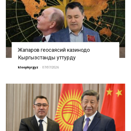
Жапаров геосаясий казинодо
Кыргызстанды уттурду
kloopkyrgyz
-
07/07/2026