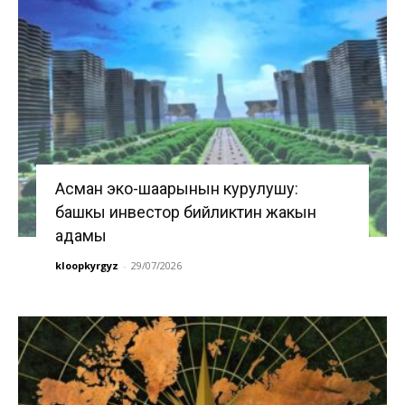
Асман эко-шаарынын курулушу:
башкы инвестор бийликтин жакын
адамы
kloopkyrgyz
-
29/07/2026