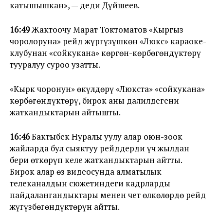
катышышкан», — деди Дүйшеев.
16:49
Жактоочу Марат Токтоматов «Кыргыз
чоролоруна» рейд жүргүзүшкөн «Люкс» караоке-
клубунан «сойкукана» көргөн-көрбөгөндүктөрү
тууралуу суроо узатты.
«Кырк чоронун» өкүлдөрү «Люкста» «сойкукана»
көрбөгөндүктөрү, бирок аны далилдегени
жаткандыктарын айтышты.
16:46
Бактыбек Нуралы уулу алар оюн-зоок
жайларда бул сыяктуу рейддерди үч жылдан
бери өткөрүп келе жаткандыктарын айтты.
Бирок алар өз видеосунда алматылык
телеканалдын сюжетиндеги кадрларды
пайдалангандыктары менен чет өлкөлөрдө рейд
жүгүзбөгөндүктөрүн айтты.