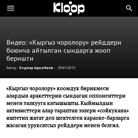
Видео: «Кыргыз чоролору» рейддери
боюнча айтылган сындарга жооп
беришти
Автор:
Элдияр Арыкбаев
-
29/01/2015
«Кыргыз чоролору» коомдук бирикмеси
алардын аракеттерин сындаган оппоненттери
менен талкууга катышышты. Кыймылдын
активисттери алар тараптан ээлери «сойкукана»
иштетип жатат деп шектелген караоке-барларга
жасаган уруксатсыз рейддери менен белгилүү.