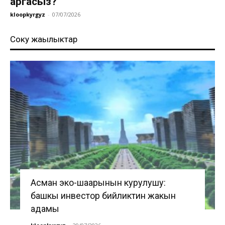
аргасыз?
kloopkyrgyz
-
07/07/2026
Соңку жаңылыктар
Асман эко-шаарынын курулушу:
башкы инвестор бийликтин жакын
адамы