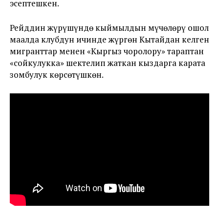
эсептешкен.
Рейддин жүрүшүндө кыймылдын мүчөлөрү ошол
маалда клубдун ичинде жүргөн Кытайдан келген
мигранттар менен «Кыргыз чоролору» тараптан
«сойкулукка» шектелип жаткан кыздарга карата
зомбулук көрсөтүшкөн.