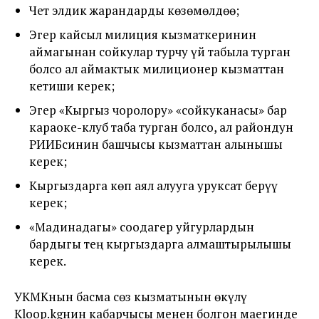
Чет элдик жарандарды көзөмөлдөө;
Эгер кайсыл милиция кызматкеринин
аймагынан сойкулар турчу үй табыла турган
болсо ал аймактык милиционер кызматтан
кетиши керек;
Эгер «Кыргыз чоролору» «сойкуканасы» бар
караоке-клуб таба турган болсо, ал райондун
РИИБсинин башчысы кызматтан алынышы
керек;
Кыргыздарга көп аял алууга уруксат берүү
керек;
«Мадинадагы» соодагер уйгурлардын
бардыгы тең кыргыздарга алмаштырылышы
керек.
УКМКнын басма сөз кызматынын өкүлү
Kloop.kgнин кабарчысы менен болгон маегинде