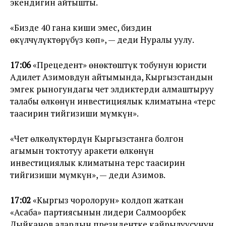
экендигин айтышты.
«Бизде 40 гана киши эмес, биздин
өкүлчүлүктөрүбүз көп», — деди Нуралы уулу.
17:06
«Прецедент» өнөктөштүк тобунун юристи
Адилет Азимовдун айтымында, Кыргызстандын
эмгек рыногундагы чет элдиктерди алмаштыруу
талабы өлкөнүн инвестициялык климатына «терс
таасирин тийгизиши мүмкүн».
«Чет өлкөлүктөрдүн Кыргызстанга болгон
агымын токтотуу аракети өлкөнүн
инвестициялык климатына терс таасирин
тийгизиши мүмкүн», — деди Азимов.
17:02
«Кыргыз чоролорун» колдоп жаткан
«Асаба» партиясынын лидери Салмоорбек
Дыйканов алардын президентке кайрылуусунун