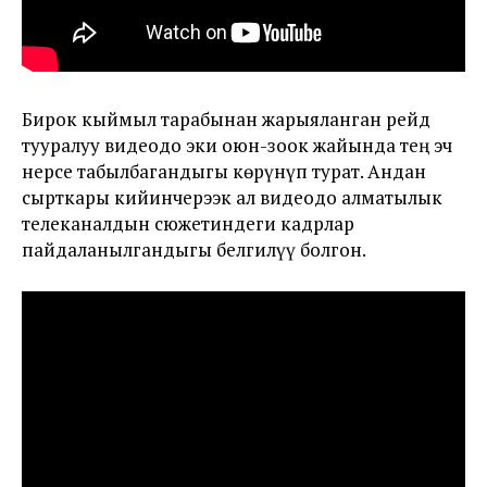
Бирок кыймыл тарабынан жарыяланган рейд
тууралуу видеодо эки оюн-зоок жайында тең эч
нерсе табылбагандыгы көрүнүп турат. Андан
сырткары кийинчерээк ал видеодо алматылык
телеканалдын сюжетиндеги кадрлар
пайдаланылгандыгы белгилүү болгон.