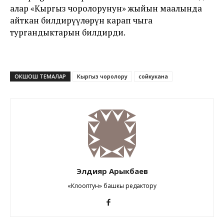
алар «Кыргыз чоролорунун» жыйын маалында
айткан билдирүүлөрүн карап чыга
тургандыктарын билдирди.
ОКШОШ ТЕМАЛАР
Кыргыз чоролору
сойкукана
Элдияр Арыкбаев
«Клооптун» башкы редактору