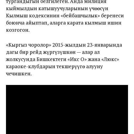
тургандыгын белгилеген. Анда милиция
кыймылдын катышуучуларынын үчөөсүн
Кылмыш кодексинин «бейбашчылык» беренеси
боюнча айыптап, аларга карата кылмыш ишин
козгогон.
«Кыргыз чоролор» 2015-жылдын 23-январында
дагы бир рейд жүргүзүшкөн — алар ал
жолкусунда Бишкектеги «Икс О» жана «Люкс»
караоке-клубдарын текшерүүгө алууну
чечишкен.