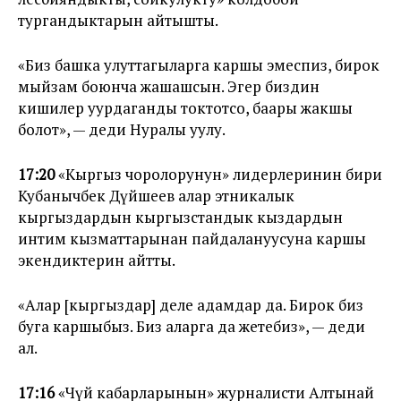
тургандыктарын айтышты.
«Биз башка улуттагыларга каршы эмеспиз, бирок
мыйзам боюнча жашашсын. Эгер биздин
кишилер уурдаганды токтотсо, баары жакшы
болот», — деди Нуралы уулу.
17:20
«Кыргыз чоролорунун» лидерлеринин бири
Кубанычбек Дүйшеев алар этникалык
кыргыздардын кыргызстандык кыздардын
интим кызматтарынан пайдалануусуна каршы
экендиктерин айтты.
«Алар [кыргыздар] деле адамдар да. Бирок биз
буга каршыбыз. Биз аларга да жетебиз», — деди
ал.
17:16
«Чүй кабарларынын» журналисти Алтынай