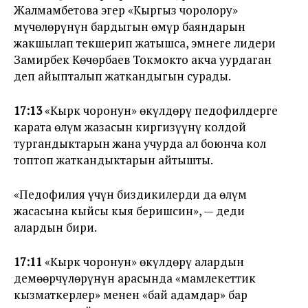
Жалмамбетова эгер «Кыргыз чоролору»
мүчөлөрүнүн бардыгын өмүр баяндарын
жакшылап текшерип жатышса, эмнеге лидери
Замирбек Көчөрбаев Токмокто акча уурдаган
деп айыпталып жаткандыгын сурады.
17:13
«Кырк чоронун» өкүлдөрү педофилдерге
карата өлүм жазасын киргизүүнү колдой
тургандыктарын жана учурда ал боюнча кол
топтоп жаткандыктарын айтышты.
«Педофилия үчүн биздикилерди да өлүм
жасасына кыйсы кыя беришсин», — деди
алардын бири.
17:11
«Кырк чоронун» өкүлдөрү алардын
демөөрчүлөрүнүн арасында «мамлекеттик
кызматкерлер» менен «бай адамдар» бар