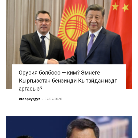
Орусия болбосо — ким? Эмнеге
Кыргызстан бензинди Кытайдан издөөгө
аргасыз?
kloopkyrgyz
-
07/07/2026