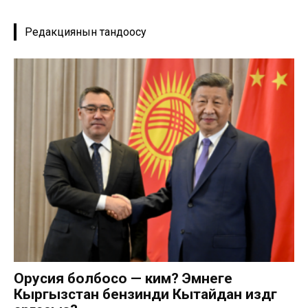
Редакциянын тандоосу
Орусия болбосо — ким? Эмнеге
Кыргызстан бензинди Кытайдан издөөгө