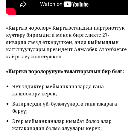
«Кыргыз чоролор» Кыргызстандын партриоттук
күчтөрү биримдиги менен биргеликте 27-
январда съезд өткөрүшкөн, анда кыймылдын
катышуучулары президент Алмазбек Атамбаевге
кайрылуу жөнөтүшкөн.
«Кыргыз чоролорунун» талаптарынын бир бөлүгү:
Чет элдиктер мейманканаларда гана
жашоолору керек;
Батирлерди үй-бүлөлүүлөргө гана ижарага
берүү;
Эгер мейманканалар кымбат болсо алар
жатаканадан бөлмө алуулары керек;