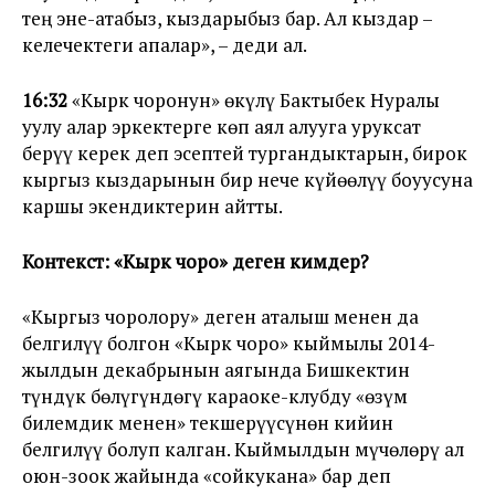
тең эне-атабыз, кыздарыбыз бар. Ал кыздар –
келечектеги апалар», – деди ал.
16:32
«Кырк чоронун» өкүлү Бактыбек Нуралы
уулу алар эркектерге көп аял алууга уруксат
берүү керек деп эсептей тургандыктарын, бирок
кыргыз кыздарынын бир нече күйөөлүү боуусуна
каршы экендиктерин айтты.
Контекст: «Кырк чоро» деген кимдер?
«Кыргыз чоролору» деген аталыш менен да
белгилүү болгон «Кырк чоро» кыймылы 2014-
жылдын декабрынын аягында Бишкектин
түндүк бөлүгүндөгү караоке-клубду «өзүм
билемдик менен» текшерүүсүнөн кийин
белгилүү болуп калган. Кыймылдын мүчөлөрү ал
оюн-зоок жайында «сойкукана» бар деп