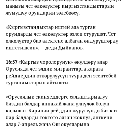
маңызы чет өлкөлүктөр кыргызстандыктарын
жумушчу орундарын ээлебөөсү.
«Кыргызстандыктар иштей ала турган
орундарды чет өлкөлүктөр ээлеп отурушат. Чет
өлкөлүктөр биз алектене албаган өндүрүштөрдү
иштетишсин», — деди Дыйканов.
16:57
«Кыргыз чоролорунун» өкүлдөрү алар
Орусияда чет элдик мигранттарга карата
рейддердин өткөрүлүүсүн туура деп эсептебей
тургандыктарын айтышты.
«Орусиялык скинхеддерге салыштырмалуу
биздин балдар аппакай жана үлпүлөк болуп
калышат. Биринчи рейддин жүрүшүндө биз кээ
бир балдарды токтото алган жокпуз, анткени
алар 7-апрель жана Ош окуяларына