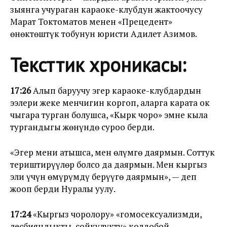
зыянга учураган караоке-клубдун жактоочусу
Марат Токтоматов менен «Прецедент»
өнөктөштүк тобунун юристи Адилет Азимов.
Тексттик хроникасы:
17:26
Алып баруучу эгер караоке-клубдардын
ээлери жеке менчигин коргоп, аларга карата ок
чыгара турган болушса, «Кырк чоро» эмне кыла
тургандыгы жөнүндө суроо берди.
«Эгер мени атышса, мен өлүмгө даярмын. Соттук
териштирүүлөр болсо да даярмын. Мен кыргыз
эли үчүн өмүрүмдү берүүгө даярмын», — деп
жооп берди Нуралы уулу.
17:24
«Кыргыз чоролору» «гомосексуализмди,
лесбияндыкты, сойкулукту» колдобой