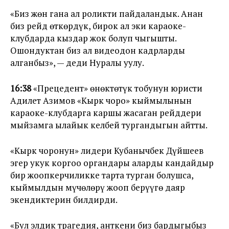
«Биз жөн гана ал роликти пайдаландык. Анан
биз рейд өткөрдүк, бирок ал эки караоке-
клубдарда кыздар жок болуп чыгышты.
Ошондуктан биз ал видеодон кадрларды
алганбыз», — деди Нуралы уулу.
16:38
«Прецедент» өнөктөтүк тобунун юристи
Адилет Азимов «Кырк чоро» кыймылынын
караоке-клубдарга каршы жасаган рейддери
мыйзамга ылайык келбей тургандыгын айтты.
«Кырк чоронун» лидери Кубанычбек Дүйшеев
эгер укук коргоо органдары аларды кандайдыр
бир жоопкерчиликке тарта турган болушса,
кыймылдын мүчөлөрү жооп берүүгө даяр
экендиктерин билдирди.
«Бул элдик трагедия, анткени биз бардыгыбыз