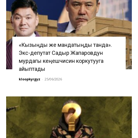
«Кызыңды же мандатыңды танда».
Экс-депутат Садыр Жапаровдун
мурдагы кеңешчисин коркутууга
айыптады
kloopkyrgyz
-
25/06/2026