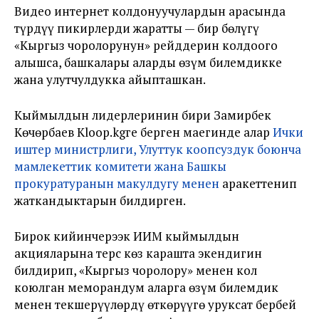
Видео интернет колдонуучулардын арасында
түрдүү пикирлерди жаратты — бир бөлүгү
«Кыргыз чоролорунун» рейддерин колдоого
алышса, башкалары аларды өзүм билемдикке
жана улутчулдукка айыпташкан.
Кыймылдын лидерлеринин бири Замирбек
Көчөрбаев Kloop.kgге берген маегинде алар
Ички
иштер министрлиги, Улуттук коопсуздук боюнча
мамлекеттик комитети жана Башкы
прокуратуранын макулдугу менен
аракеттенип
жаткандыктарын билдирген.
Бирок кийинчерээк ИИМ кыймылдын
акцияларына терс көз карашта экендигин
билдирип, «Кыргыз чоролору» менен кол
коюлган меморандум аларга өзүм билемдик
менен текшерүүлөрдү өткөрүүгө уруксат бербей