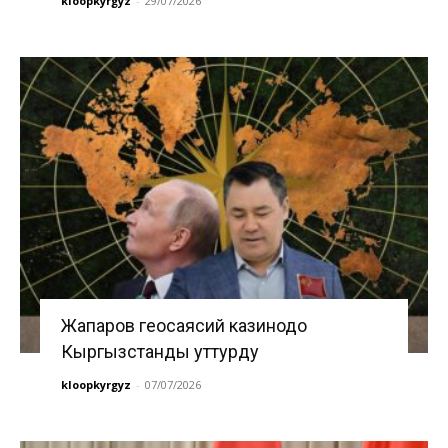
kloopkyrgyz
-
29/07/2026
Жапаров геосаясий казинодо
Кыргызстанды уттурду
kloopkyrgyz
-
07/07/2026