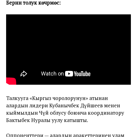
Берүүнүн толук көчүрмөсү:
Талкууга «Кыргыз чоролорунун» атынан
алардын лидери Кубанычбек Дүйшеев менен
кыймылдын Чүй облусу боюнча координатору
Бактыбек Нуралы уулу катышты.
Оппоненттери — алардын аракеттеринен улам