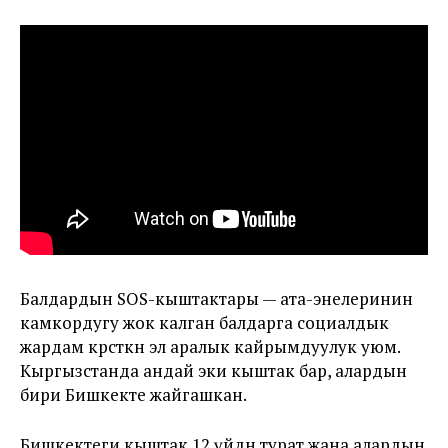
Балдардын SOS-кыштактары — ата-энелеринин
камкордугу жок калган балдарга социалдык
жардам көрсөткөн эл аралык кайрымдуулук уюм.
Кыргызстанда андай эки кыштак бар, алардын
бири Бишкекте жайгашкан.
Бишкектеги кыштак 12 үйдөн турат жана алардын