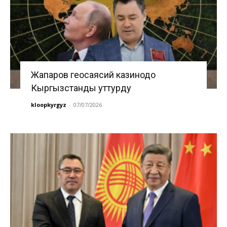
Жапаров геосаясий казинодо
Кыргызстанды уттурду
kloopkyrgyz
-
07/07/2026