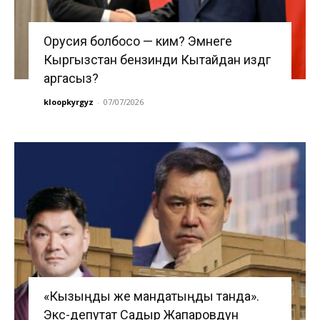
Орусия болбосо — ким? Эмнеге
Кыргызстан бензинди Кытайдан издөөгө
аргасыз?
kloopkyrgyz
-
07/07/2026
«Кызыңды же мандатыңды танда».
Экс-депутат Садыр Жапаровдун