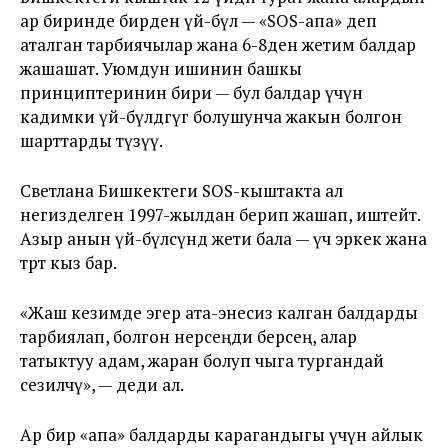
ар биринде бирден үй-бүлө — «SOS-апа» деп
аталган тарбиячылар жана 6-8ден жетим балдар
жашашат. Уюмдун ишинин башкы
принциптеринин бири — бул балдар үчүн
кадимки үй-бүлөдөгүгө болушунча жакын болгон
шарттарды түзүү.
Светлана Бишкектеги SOS-кыштакта ал
негизделген 1997-жылдан берип жашап, иштейт.
Азыр анын үй-бүлөсүндө жети бала — үч эркек жана
төрт кыз бар.
«Жаш кезимде эгер ата-энесиз калган балдарды
тарбиялап, болгон нерсеңди берсең, алар
татыктуу адам, жаран болуп чыга тургандай
сезилчү», — деди ал.
Ар бир «апа» балдарды карагандыгы үчүн айлык