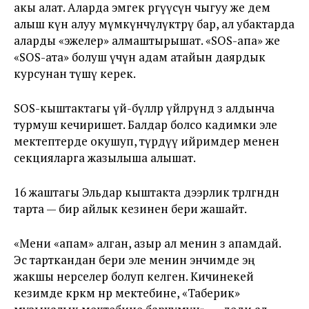
акы алат. Аларда эмгек өргүүсүнө чыгуу же дем
алыш күн алуу мүмкүнчүлүктөрү бар, ал убактарда
аларды «эжелер» алмаштырышат. «SOS-апа» же
«SOS-ата» болуш үчүн адам атайын даярдык
курсунан өтүшү керек.
SOS-кыштактагы үй-бүлөлөр үйлөрүндө өз алдынча
турмуш кечиришет. Балдар болсо кадимки эле
мектептерде окушуп, түрдүү ийримдер менен
секцияларга жазылыша алышат.
16 жаштагы Эльдар кыштакта дээрлик төрөлгөндөн
тарта — бир айлык кезинен бери жашайт.
«Мени «апам» алган, азыр ал менин өз апамдай.
Эс тарткандан бери эле менин энчимде эң
жакшы нерселер болуп келген. Кичинекей
кезимде көркөм өнөр мектебине, «Таберик»