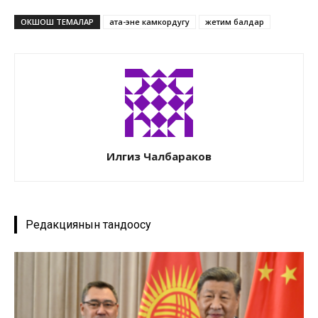
ОКШОШ ТЕМАЛАР
ата-эне камкордугу
жетим балдар
Илгиз Чалбараков
Редакциянын тандоосу