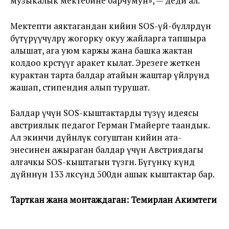
музыкалык мектебине барчумун», — деди ал.
Мектепти аяктагандан кийин SOS-үй-бүлөлөрдүн
бүтүрүүчүлөрү жогорку окуу жайларга тапшыра
алышат, ага уюм каржы жана башка жактан
колдоо көрсөтүүгө аракет кылат. Эрезеге жеткен
курактан тарта балдар атайын жаштар үйлөрүндө
жашап, стипендия алып турушат.
Балдар үчүн SOS-кыштактарды түзүү идеясы
австриялык педагог Герман Гмайерге таандык.
Ал экинчи дүйнөлүк согуштан кийин ата-
энесинен ажыраган балдар үчүн Австриядагы
алгачкы SOS-кыштагын түзгөн. Бүгүнкү күндө
дүйнөнүн 133 өлкөсүндө 500дөн ашык кыштактар бар.
Тарткан жана монтаждаган:
Темирлан Акимтеги