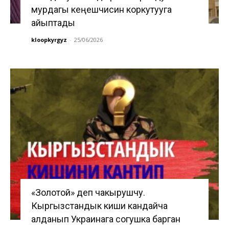
мурдагы кеңешчисин коркутууга
айыптады
kloopkyrgyz
-
25/06/2026
«Золотой» деп чакырушчу.
Кыргызстандык киши кандайча
алданып Украинага согушка барган