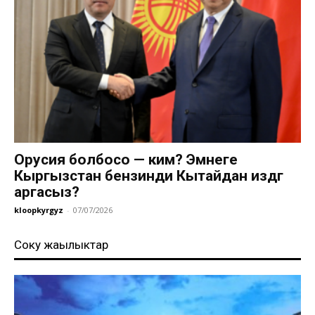
Орусия болбосо — ким? Эмнеге
Кыргызстан бензинди Кытайдан издөөгө
аргасыз?
kloopkyrgyz
-
07/07/2026
Соңку жаңылыктар