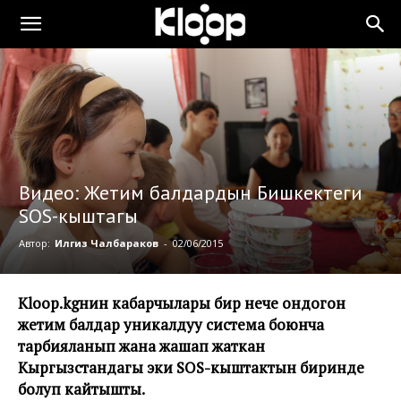
Видео: Жетим балдардын Бишкектеги
SOS-кыштагы
Автор:
Илгиз Чалбараков
-
02/06/2015
Kloop.kgнин кабарчылары бир нече ондогон
жетим балдар уникалдуу система боюнча
тарбияланып жана жашап жаткан
Кыргызстандагы эки SOS-кыштактын биринде
болуп кайтышты.