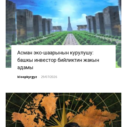
Асман эко-шаарынын курулушу:
башкы инвестор бийликтин жакын
адамы
kloopkyrgyz
-
29/07/2026