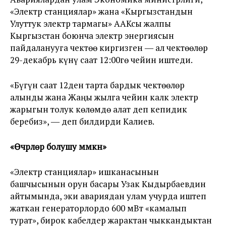
«Электр станциялар» жана «Кыргызстандын
Улуттук электр тармагы» ААКсы жалпы
Кыргызстан боюнча электр энергиясын
пайдаланууга чектөө киргизген ― ал чектөөлөр
29-декабрь күнү саат 12:00гө чейин иштеди.
«Бүгүн саат 12ден тарта бардык чектөөлөр
алынды жана Жаңы жылга чейин калк электр
жарыгын толук көлөмдө алат деп кепидик
беребиз», ― деп билдирди Калиев.
«Өчүрүүлөр болушу мүмкүн»
«Электр станциялар» ишканасынын
башчысынын орун басары Узак Кыдырбаевдин
айтымында, эки авариядан улам учурда иштеп
жаткан генераторлордо 600 мВт «камалып
турат», бирок кабелдер жарактан чыккандыктан