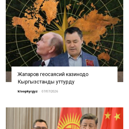
Жапаров геосаясий казинодо
Кыргызстанды уттурду
kloopkyrgyz
-
07/07/2026