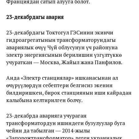
Франциядан сатып алууга болот.
23-декабрдагы авария
23-декабрдагы Токтогул ГЭСинин экинчи
гидроагрегатынын трансформаторундагы
авариялык өчүү Чүй облусунун үч районуна
электр энергиясынын берилишин үзгүлтүккө
учураткан ― Москва, Жайыл жана Панфилов.
Анда «Электр станциялар» ишканасынан ал
өчүрүүлөрдүн себептери белгисиз экенин
билдиришкен, бирок станциянын иши кайрадан
калыбына келтирилген болчу.
23-декабрда аварияга учураган
трансформатордун ишиндеги бузулуулар буга
чейин да табылган ― 2014-жылы
«Запорожтрансформатор» деген украиналык