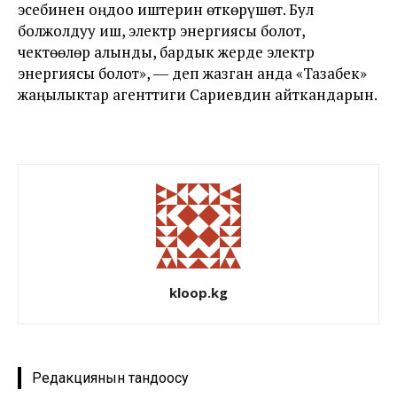
эсебинен оңдоо иштерин өткөрүшөт. Бул
болжолдуу иш, электр энергиясы болот,
чектөөлөр алынды, бардык жерде электр
энергиясы болот», ― деп жазган анда «Тазабек»
жаңылыктар агенттиги Сариевдин айткандарын.
kloop.kg
Редакциянын тандоосу