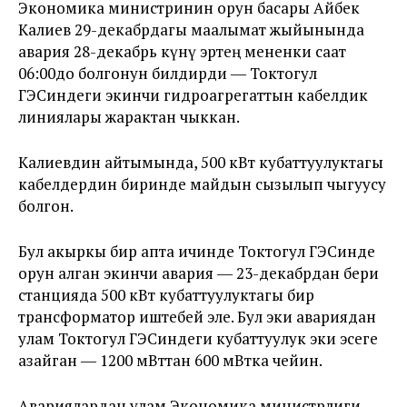
Экономика министринин орун басары Айбек
Калиев 29-декабрдагы маалымат жыйынында
авария 28-декабрь күнү эртең мененки саат
06:00до болгонун билдирди ― Токтогул
ГЭСиндеги экинчи гидроагрегаттын кабелдик
линиялары жарактан чыккан.
Калиевдин айтымында, 500 кВт кубаттуулуктагы
кабелдердин биринде майдын сызылып чыгуусу
болгон.
Бул акыркы бир апта ичинде Токтогул ГЭСинде
орун алган экинчи авария ― 23-декабрдан бери
станцияда 500 кВт кубаттуулуктагы бир
трансформатор иштебей эле. Бул эки авариядан
улам Токтогул ГЭСиндеги кубаттуулук эки эсеге
азайган ― 1200 мВттан 600 мВтка чейин.
Авариялардан улам Экономика министрлиги,