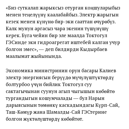
«Биз суткалап жарыксыз отурган коңшуларыбыз
менен теңелүүнү каалабайбыз. Электр жарыгын
кезек менен күнүнө бир-эки сааттан өчүрөбүз.
Калк мунун аргасыз чара экенин түшүнүшү
керек. Буга чейин бир эле маалда Токтогул
ГЭСинде эки гидроагрегат иштебей калган учур
болгон эмес», ― деп билдирди Кыдырбаев
маалымат жыйынында.
Экономика министринин орун басары Калиев
электр энергиясын берүүдө мүчүлүштүктөрдү
болтурбоо үчүн бийлик Токтогул суу
сактагычынан суунун агып чыгышын көбөйтө
тургандыгын кошумчалады ― бул Нарын
дарыясынын төмөнкү каскадындагы Күрп-Сай,
Таш-Көмүр жана Шамалды-Сай ГЭСтерине
болгон жүктөлүштөрдү көбөйтөт.