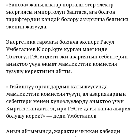
«Заноза» жаңылыктар порталы эгер электр
энергиясы импортолуп баштаса, ага болгон
тарифтердин кандай болору азырынча белгисиз
экенин жазууда.
Энергетика тармагы боюнча эксперт Расул
Умбеталиев Kloop.kgге курган маегинде
Токтогул ГЭСиндеги эки авариянын себептерин
аныктоо үчүн өкмөт мамлекеттик комиссия
түзүшү керектигин айтты.
«Тийиштүү органдардын катышуусунда
мамлекеттик комиссия түзүп, ал авариялардын
себептери менен күнөөлүүлөрдү аныктоо үчүн
Кыргызстандагы эң ири ГЭСте дагы канча авария
болушу керек?» ― деди Умбеталиев.
Анын айтымында, жарактан чыккан кабелди