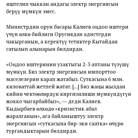
иштелип чыккан андагы электр энергиясын
берүү мүмкүн эмес.
Министрдин орун басары Калиев оңдоо иштери
үчүн өлкө бийлиги Орусиядан адистерди
чакырганын, а керектүү тетиктер Кытайдан
сатылып алынарын билдирди.
«Оңдоо иштеринин узактыгы 2-3 аптаны түзүшү
мүмкүн. Биз электр энергиясын импорттоо
маселелерин карап жатабыз. Суткасына 6 млн.
киловаттай жетпей жатат. […] Биз жаңы жылдан
кийин чектөөлөрдүн киргизилиши мүмкүндүгүн
жокко чыгарбайбыз», ― деди Калиев.
Кыдырбаев өлкөдө «кризистик абал
жаралганын», ага байланыштуу электр
энергиясын «суткасына бир-эки саатка» өчүрө
тургандыктарын билдирди.