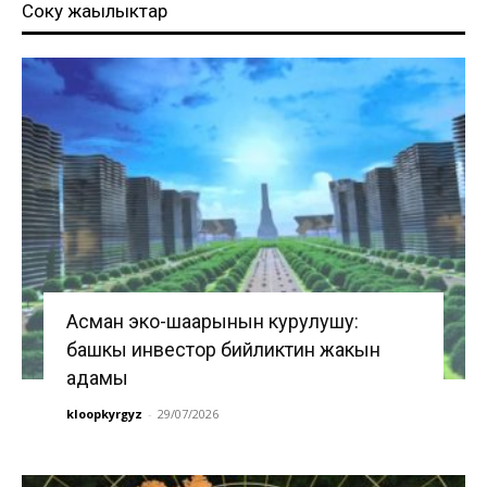
Соңку жаңылыктар
Асман эко-шаарынын курулушу:
башкы инвестор бийликтин жакын
адамы
kloopkyrgyz
-
29/07/2026