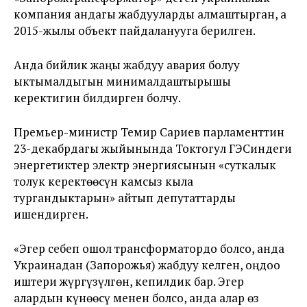
компания андагы жабдууларды алмаштырган, а
2015-жылы объект пайдаланууга берилген.
Анда бийлик жаңы жабдуу авария болуу
ыктымалдыгын минималдаштырышы
керектигин билдирген болчу.
Премьер-министр Темир Сариев парламенттин
23-декабрдагы жыйынында Токтогул ГЭСиндеги
энергетиктер электр энергиясынын «суткалык
толук керектөөсүн камсыз кыла
тургандыктарын» айтып депутаттарды
ишендирген.
«Эгер себеп ошол трансформатордо болсо, анда
Украинадан (Запорожья) жабдуу келген, оңдоо
иштери жүргүзүлгөн, кепилдик бар. Эгер
алардын күнөөсү менен болсо, анда алар өз