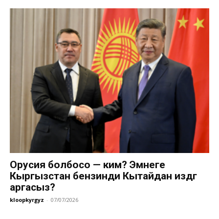
Орусия болбосо — ким? Эмнеге
Кыргызстан бензинди Кытайдан издөөгө
аргасыз?
kloopkyrgyz
-
07/07/2026