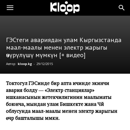
ГЭСтеги авариядан улам Кыргызстанда
маал-маалы менен электр жарыгы
өчүрүлүшү мүмкүн [+ видео]
Автор:
kloop.kg
-
29/12/2015
Токтогул ГЭСинде бир апта ичинде экинчи
авария болду ― «Электр станциялар»
ишканасынын жетекчилигинин маалыматы
боюнча, мындан улам Бишкекте жана Чүй
облусунда маал-маалы менен электр жарыгын
өчүрүү башталышы мүмкүн.