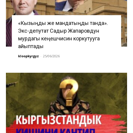
«Кызыңды же мандатыңды танда».
Экс-депутат Садыр Жапаровдун
мурдагы кеңешчисин коркутууга
айыптады
kloopkyrgyz
-
25/06/2026