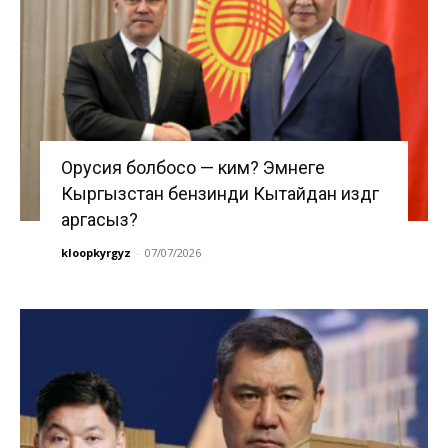
Орусия болбосо — ким? Эмнеге
Кыргызстан бензинди Кытайдан издөөгө
аргасыз?
kloopkyrgyz
-
07/07/2026