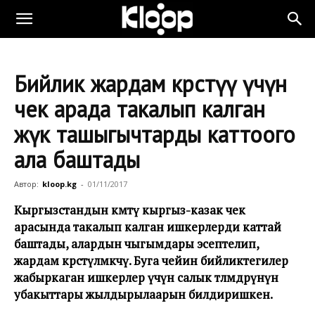
Бийлик жардам көрсөтүү үчүн
чек арада такалып калган
жүк ташыгычтарды каттоого
ала баштады
Автор:
kloop.kg
-
01/11/2017
Кыргызстандын өкмөтү кыргыз-казак чек
арасында такалып калган ишкерлерди каттай
баштады, алардын чыгымдары эсептелип,
жардам көрсөтүлмөкчү. Буга чейин бийликтегилер
жабыркаган ишкерлер үчүн салык төлөмдөрүнүн
убакыттары жылдырылаарын билдиришкен.