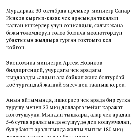
Мурдараак 30-октябрда премьер-министр Сапар
Исаков
кыргыз-казак чек арасында такалып
калган ишкерлер үчүн социалдык, салык жана
бажы төлөмдөрүн төлөө боюнча мөөнөттөрдүн
убактысын жылдыра турган токтомго кол
койгон.
Экономика министри Артем Новиков
билдиргендей, учурдагы чек арадагы
кырдаалды «алдын ала байкап жана болтурбай
коё тургандай жагдай эмес» деп тааныш керек.
Анын айтымында,
ишкерлер чек арада бир сутка
турушу менен 23 миң долларга чейин каражат
жоготушууда. Мындан тышкары, алар чек арадан
5-6 сутка аралыгында өтүшүүдө деп кошумчалап,
бул убакыт аралыгында жалпы чыгым 180 миң
долларга жетүүдө деп билдирген.