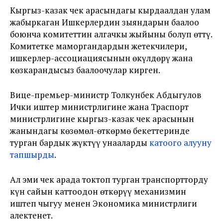
Кыргыз-казак чек арасындагы кырдаалдан улам
жабыркаган Ишкерлердин зыяндарын баалоо
боюнча комитеттин алгачкы жыйыны болуп өттү.
Комитетке маморгандардын жетекчилери,
ишкерлер-ассоциациясынын өкүлдөрү жана
көзкарандысыз баалоочулар кирген.
Вице-премьер-министр Толкунбек Абдыгулов
Ички иштер министрлигине жана Траспорт
министрлигине кыргыз-казак чек арасынын
жанындагы көзөмөл-өткөрмө бекеттеринде
турган бардык жүктүү унааларды
катоого алууну
тапшырды
.
Ал эми чек арада токтоп турган транспортторду
күн сайын каттоодон өткөрүү механизмин
иштеп чыгуу менен Экономика министрлиги
алектенет.