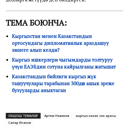
ТЕМА БОЮНЧА:
Кыргызстан менен Казакстандын
ортосундагы дипломатиялык араздашуу
эмнеге алып келди?
Кыргыз ишкерлери чыгымдарды толтуруу
үчүн ЕАЭБдин сотуна кайрылганы жатышат
Казакстандын бийлиги кыргыз жүк
ташуучулары тарабынан 300дөн ашык эреже
бузууларды аныктаган
ОКШОШ ТЕМАЛАР
Артем Новиков
кыргыз-казак чек арасы
Сапар Исаков