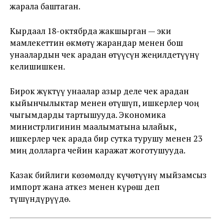
жарала баштаган.
Кырдаал 18-октябрда жакшырган — эки
мамлекеттин өкмөтү жарандар менен бош
унаалардын чек арадан өтүүсүн жеңилдетүүнү
келишишкен.
Бирок жүктүү унаалар азыр деле чек арадан
кыйынчылыктар менен өтүшүп, ишкерлер чоң
чыгымдарды тартышууда. Экономика
министрлигинин маалыматына ылайык,
ишкерлер чек арада бир сутка турушу менен 23
миң долларга чейин каражат жоготушууда.
Казак бийлиги көзөмөлдү күчөтүүнү мыйзамсыз
импорт жана аткез менен күрөш деп
түшүндүрүүдө.