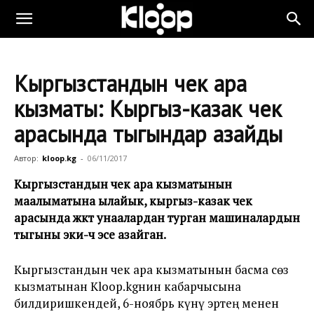
Кыргызстандын чек ара
кызматы: Кыргыз-казак чек
арасында тыгындар азайды
Автор:
kloop.kg
-
06/11/2017
Кыргызстандын чек ара кызматынын
маалыматына ылайык, кыргыз-казак чек
арасында жүктүү унаалардан турган машиналардын
тыгыны эки-үч эсе азайган.
Кыргызстандын чек ара кызматынын басма сөз
кызматынан
Kloop.kgнин кабарчысына
билдиришкендей, 6-ноябрь күнү эртең менен