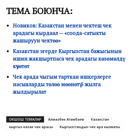
ТЕМА БОЮНЧА:
Новиков: Казакстан менен чектеш чек
арадагы кырдаал — «соода-сатыкты
жашыруун чектөө»
Казакстан эгерде Кыргызстан бажысынын
ишин жакшыртпаса чек арадагы көзөмөлдү
күчөтөт
Чек арада чыгым тарткан ишкерлерге
насыяларды төлөө мөөнөтү 5 жылга
жылдырылат
ОКШОШ ТЕМАЛАР
Алмазбек Атамбаев
Казакстан
кыргыз-казак чек арасы
Кыргызстандын чек ара кызматы