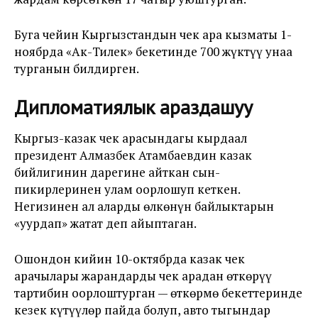
Буга чейин Кыргызстандын чек ара кызматы 1-
ноябрда «Ак-Тилек» бекетинде 700 жүктүү унаа
турганын билдирген.
Дипломатиялык араздашуу
Кыргыз-казак чек арасындагы кырдаал
президент Алмазбек Атамбаевдин казак
бийлигинин дарегине айткан сын-
пикирлеринен улам оорлошуп кеткен.
Негизинен ал аларды өлкөнүн байлыктарын
«уурдап» жатат деп айыптаган.
Ошондон кийин 10-октябрда казак чек
арачылары жарандарды чек арадан өткөрүү
тартибин оорлоштурган — өткөрмө бекеттеринде
кезек күтүүлөр пайда болуп, авто тыгындар