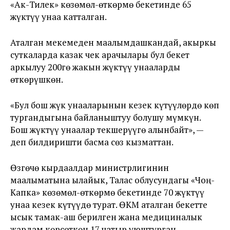
«Ак-Тилек» көзөмөл-өткөрмө бекетинде 65
жүктүү унаа катталган.
Аталган мекемеден маалымдашкандай, акыркы
суткаларда казак чек арачылары бул бекет
аркылуу 200гө жакын жүктүү унааларды
өткөрүшкөн.
«Бул бош жүк унааларынын кезек күтүүлөрдө көп
тургандыгына байланыштуу болушу мүмкүн.
Бош жүктүү унаалар текшерүүгө алынбайт», —
деп билдиришти басма сөз кызматтан.
Өзгөчө кырдаалдар министрлигинин
маалыматына ылайык, Талас облусундагы «Чоң-
Капка» көзөмөл-өткөрмө бекетинде 70 жүктүү
унаа кезек күтүүдө турат. ӨКМ аталган бекетте
ысык тамак-аш берилген жана медициналык
жардам көрсөткөн 17 чатыр уюштурган.