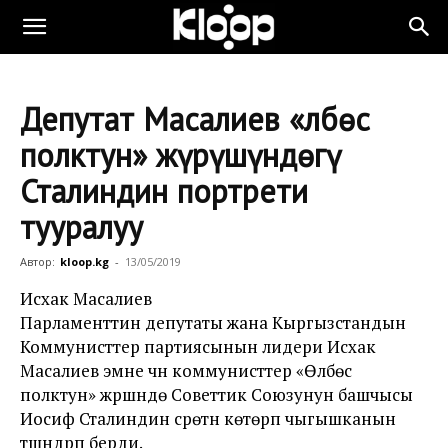
Депутат Масалиев «Өлбөс
полктун» жүрүшүндөгү
Сталиндин портрети
тууралуу
Автор:
kloop.kg
-
13/05/2019
Исхак Масалиев
Парламенттин депутаты жана Кыргызстандын
Коммунисттер партиясынын лидери Исхак
Масалиев эмне үчүн коммунисттер «Өлбөс
полктун» жүрүшүндө Советтик Союзунун башчысы
Иосиф Сталиндин сүрөтүн көтөрүп чыгышканын
түшүндүрүп берди.