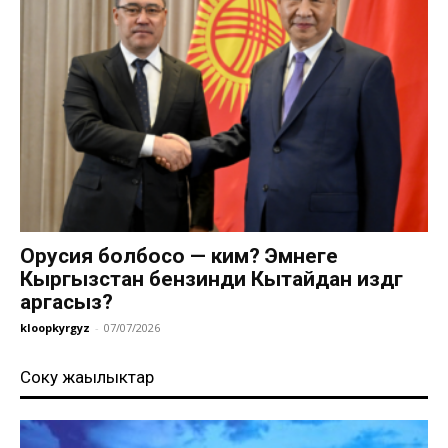
Орусия болбосо — ким? Эмнеге
Кыргызстан бензинди Кытайдан издөөгө
аргасыз?
kloopkyrgyz
-
07/07/2026
Соңку жаңылыктар