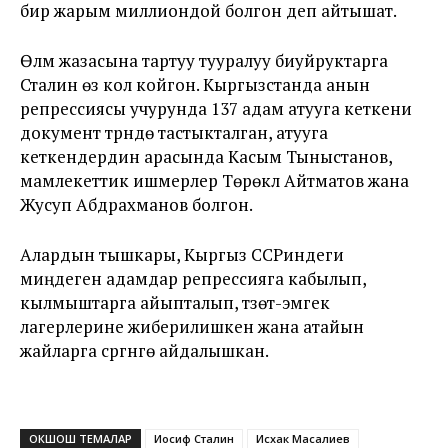
бир жарым миллиондой болгон деп айтышат.
Өлүм жазасына тартуу тууралуу биуйруктарга
Сталин өзү кол койгон. Кыргызстанда анын
репрессиясы учурунда 137 адам атууга кеткени
документ түрүндө тастыкталган, атууга
кеткендердин арасында Касым Тыныстанов,
мамлекеттик ишмерлер Төрөкүл Айтматов жана
Жусуп Абдрахманов болгон.
Алардын тышкары, Кыргыз ССРиндеги
миңдеген адамдар репрессияга кабылып,
кылмыштарга айыпталып, түзөтүү-эмгек
лагерлерине жиберилишкен жана атайын
жайларга сүргүнгө айдалышкан.
ОКШОШ ТЕМАЛАР
Иосиф Сталин
Исхак Масалиев