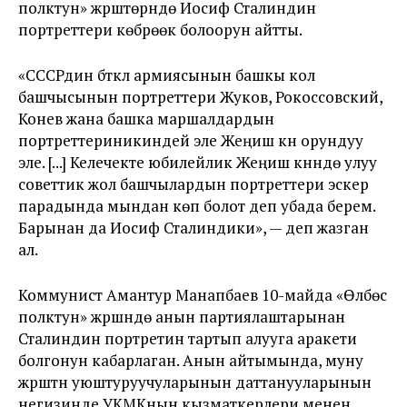
полктун» жүрүштөрүндө Иосиф Сталиндин
портреттери көбүрөөк болоорун айтты.
«СССРдин бүткүл армиясынын башкы кол
башчысынын портреттери Жуков, Рокоссовский,
Конев жана башка маршалдардын
портреттериникиндей эле Жеңиш күнү орундуу
эле. [...] Келечекте юбилейлик Жеңиш күнүндө улуу
советтик жол башчылардын портреттери эскерүү
парадында мындан көп болот деп убада берем.
Барынан да Иосиф Сталиндики», — деп жазган
ал.
Коммунист Амантур Манапбаев 10-майда «Өлбөс
полктун» жүрүшүндө анын партиялаштарынан
Сталиндин портретин тартып алууга аракети
болгонун кабарлаган. Анын айтымында, муну
жүрүштүн уюштуруучуларынын даттанууларынын
негизинде УКМКнын кызматкерлери менен