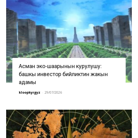
Асман эко-шаарынын курулушу:
башкы инвестор бийликтин жакын
адамы
kloopkyrgyz
-
29/07/2026