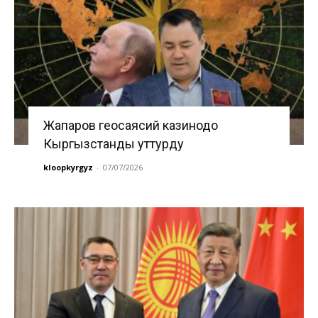
Жапаров геосаясий казинодо
Кыргызстанды уттурду
kloopkyrgyz
-
07/07/2026