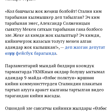
«Кол башчысы жок жеңиш болбойт! Сталин ким
тарабынан кылмышкер деп табылган? Эч ким
тарабынан эмес, Александр Солженицын
сыяктуу Мекен саткын тарабынан гана болбосо
эле. Жеке ал кимди жок кылыптыр? Эч кимди,
кийинчерээк жазасын толугу менен алган
адамдар жок кылышкан!», —
деп жазган депутат
өзүнүн фейсбук барагында
.
Парламентарий мындай билдирүүнү коомдук
тармактарда УКМКнын өкүлдөрү болушу ыктымал
адамдар 9-майда «Өлбөс полктун» жүрүшүнөн
кийин коммунисттерден Сталиндин плакатын
тартып алууга аракет кылганы тартылган видео
тарагандан кийин жасады.
Ошондой эле саясатчы кийинки жылдары «Өлбөс