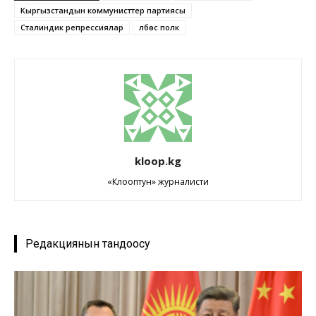
Кыргызстандын коммунисттер партиясы
Сталиндик репрессиялар
Өлбөс полк
kloop.kg
«Клооптун» журналисти
Редакциянын тандоосу