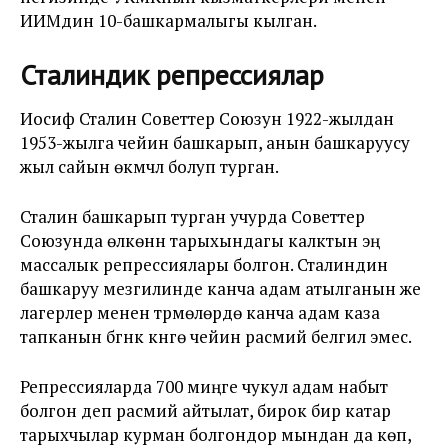
ИИМдин 10-башкармалыгы кылган.
Сталиндик репрессиялар
Иосиф Сталин Советтер Союзун 1922-жылдан
1953-жылга чейин башкарып, анын башкаруусу
жыл сайын өкүмчүл болуп турган.
Сталин башкарып турган учурда Советтер
Союзунда өлкөнүн тарыхындагы калктын эң
массалык репрессиялары болгон. Сталиндин
башкаруу мезгилинде канча адам атылганын же
лагерлер менен түрмөлөрдө канча адам каза
тапканын бүгүнкү күнгө чейин расмий белгилүү эмес.
Репрессияларда 700 миңге чукул адам набыт
болгон деп расмий айтылат, бирок бир катар
тарыхчылар курман болгондор мындан да көп,