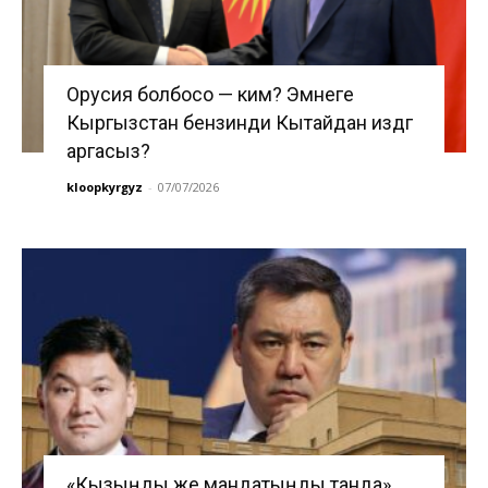
Орусия болбосо — ким? Эмнеге
Кыргызстан бензинди Кытайдан издөөгө
аргасыз?
kloopkyrgyz
-
07/07/2026
«Кызыңды же мандатыңды танда».