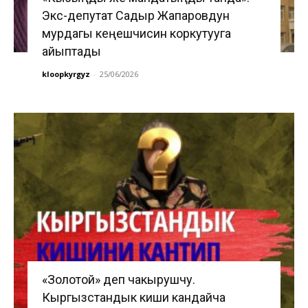
Экс-депутат Садыр Жапаровдун
мурдагы кеңешчисин коркутууга
айыптады
kloopkyrgyz
-
25/06/2026
«Золотой» деп чакырушчу.
Кыргызстандык киши кандайча