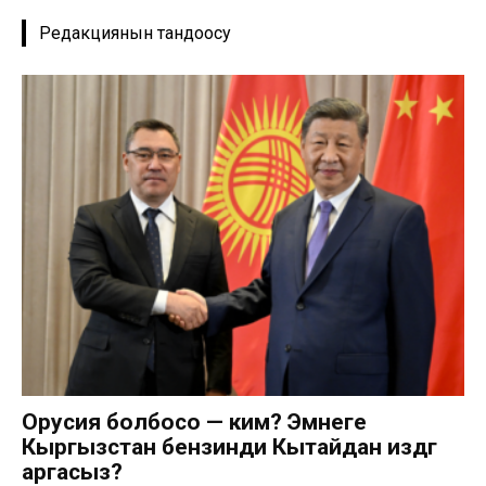
Редакциянын тандоосу
Орусия болбосо — ким? Эмнеге
Кыргызстан бензинди Кытайдан издөөгө
аргасыз?