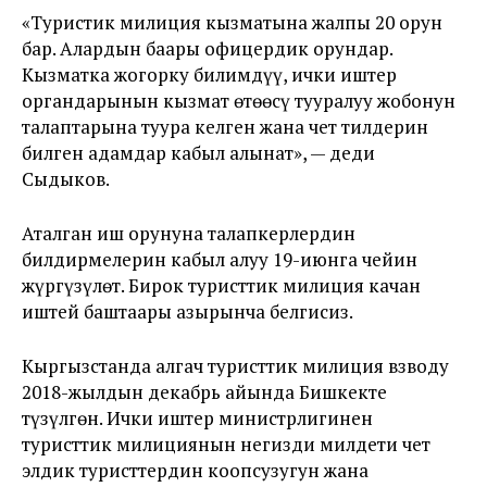
«Туристик милиция кызматына жалпы 20 орун
бар. Алардын баары офицердик орундар.
Кызматка жогорку билимдүү, ички иштер
органдарынын кызмат өтөөсү тууралуу жобонун
талаптарына туура келген жана чет тилдерин
билген адамдар кабыл алынат», — деди
Сыдыков.
Аталган иш орунуна талапкерлердин
билдирмелерин кабыл алуу 19-июнга чейин
жүргүзүлөт. Бирок туристтик милиция качан
иштей баштаары азырынча белгисиз.
Кыргызстанда алгач туристтик милиция взводу
2018-жылдын декабрь айында Бишкекте
түзүлгөн. Ички иштер министрлигинен
туристтик милициянын негизди милдети чет
элдик туристтердин коопсузугун жана