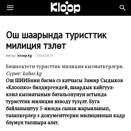
Ош шаарында туристтик
милиция түзүлөт
Автор:
kloop.kg
-
05/06/2019
Бишкектеги туристтик милиция кызматкерлери.
Сүрөт: kabar.kg
Ош ШИИБнин басма сөз катчысы Замир Сыдыков
«Клоопко» билдиргендей, шаардык кайгуул-
көзөмөл кызматынын батальонунун астында
туристтик милиция взводу түзүлөт. Буга
байланыштуу 5-июнда сынак жарыяланып,
талапкерлер өз документтерин милициянын кадр
бөлүмүнө тапшыра алат.