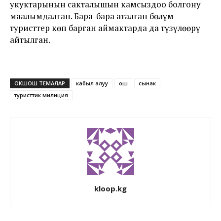
укуктарынын сакталышын камсыздоо болгону
маалымдалган. Бара-бара аталган бөлүм
туристтер көп барган аймактарда да түзүлөөрү
айтылган.
ОКШОШ ТЕМАЛАР
кабыл алуу
ош
сынак
туристтик милиция
kloop.kg