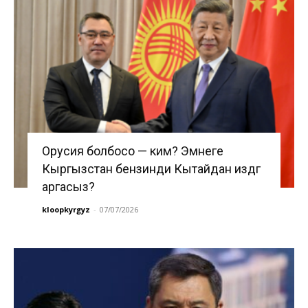
Орусия болбосо — ким? Эмнеге
Кыргызстан бензинди Кытайдан издөөгө
аргасыз?
kloopkyrgyz
-
07/07/2026