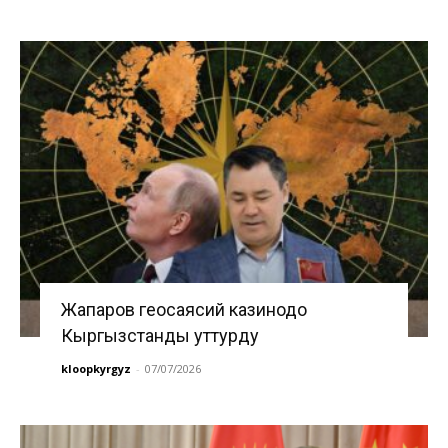
Жапаров геосаясий казинодо
Кыргызстанды уттурду
kloopkyrgyz
-
07/07/2026