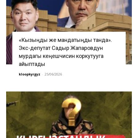
«Кызыңды же мандатыңды танда».
Экс-депутат Садыр Жапаровдун
мурдагы кеңешчисин коркутууга
айыптады
kloopkyrgyz
-
25/06/2026