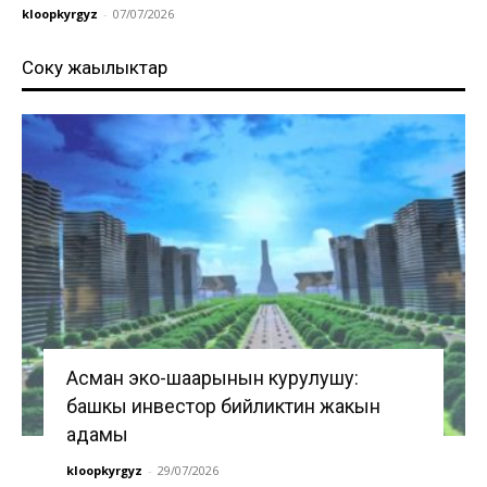
kloopkyrgyz
-
07/07/2026
Соңку жаңылыктар
Асман эко-шаарынын курулушу:
башкы инвестор бийликтин жакын
адамы
kloopkyrgyz
-
29/07/2026