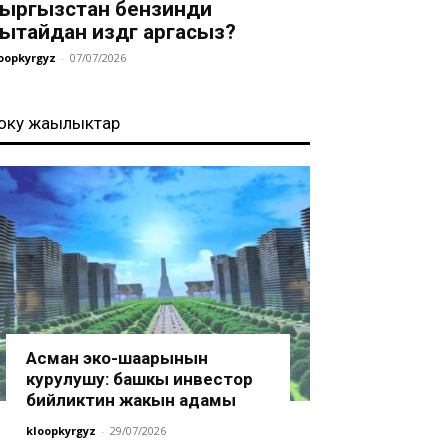
ыргызстан бензинди
ытайдан издөөгө аргасыз?
oopkyrgyz
-
07/07/2026
оңку жаңылыктар
Асман эко-шаарынын
курулушу: башкы инвестор
бийликтин жакын адамы
kloopkyrgyz
-
29/07/2026