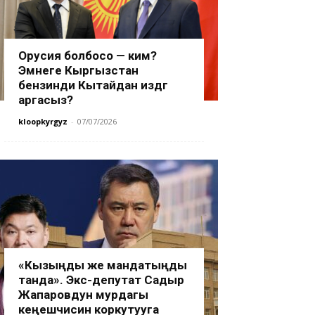
Орусия болбосо — ким?
Эмнеге Кыргызстан
бензинди Кытайдан издөөгө
аргасыз?
kloopkyrgyz
-
07/07/2026
«Кызыңды же мандатыңды
танда». Экс-депутат Садыр
Жапаровдун мурдагы
кеңешчисин коркутууга