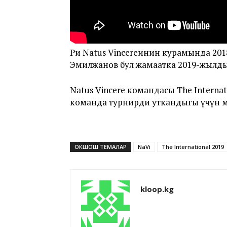
Ри Natus Vincereинин курамында 20
Эмилжанов бул жамаатка 2019-жылды
Natus Vincere командасы The Interna
команда турнирди уткандыгы үчүн м
ОКШОШ ТЕМАЛАР
NaVi
The International 2019
kloop.kg