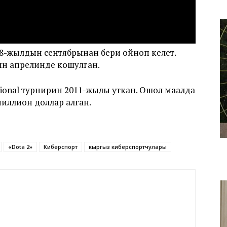
18-жылдын сентябрынан бери ойноп келет.
н апрелинде кошулган.
tional турнирин 2011-жылы уткан. Ошол маалда
иллион доллар алган.
«Dota 2»
Киберспорт
кыргыз киберспортчулары