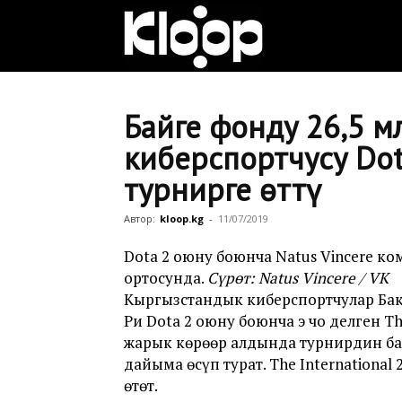
Клооп
кыргызча
Байге фонду 26,5 м
киберспортчусу Dota
турнирге өттү
|
Автор:
kloop.kg
-
11/07/2019
Кыргызстан
Dota 2 оюну боюнча Natus Vincere к
ортосунда.
Сүрөт: Natus Vincere / VK
Кыргызстандык киберспортчулар Бак
Ри Dota 2 оюну боюнча эң чоң делген T
жаңылыктары
жарык көрөөр алдында турнирдин бай
дайыма өсүп турат. The International
өтөт.