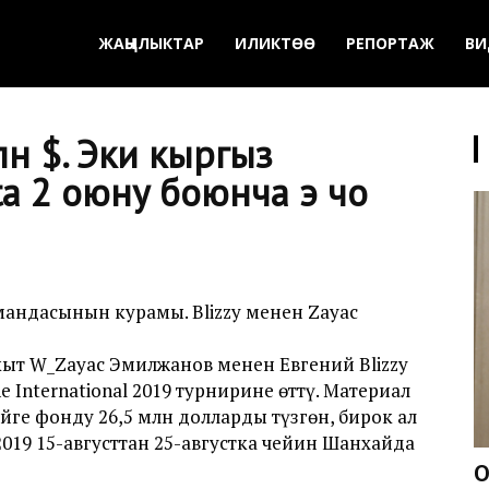
ЖАҢЫЛЫКТАР
ИЛИКТӨӨ
РЕПОРТАЖ
ВИ
лн $. Эки кыргыз
 2 оюну боюнча эң чоң
омандасынын курамы. Blizzy менен Zayac
ыт W_Zayac Эмилжанов менен Евгений Blizzy
he International 2019 турнирине өттү. Материал
ге фонду 26,5 млн долларды түзгөн, бирок ал
 2019 15-августтан 25-августка чейин Шанхайда
О