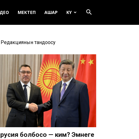
ДЕО
МЕКТЕП
АШАР
KY
Редакциянын тандоосу
русия болбосо — ким? Эмнеге