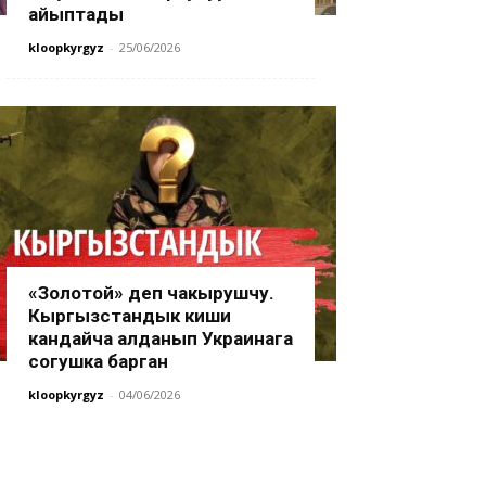
айыптады
kloopkyrgyz
-
25/06/2026
«Золотой» деп чакырушчу.
Кыргызстандык киши
кандайча алданып Украинага
согушка барган
kloopkyrgyz
-
04/06/2026