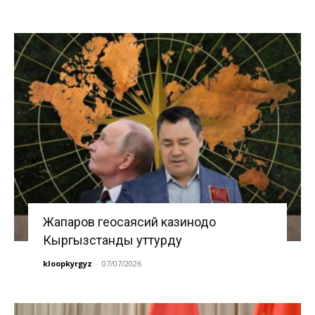
Жапаров геосаясий казинодо
Кыргызстанды уттурду
kloopkyrgyz
-
07/07/2026