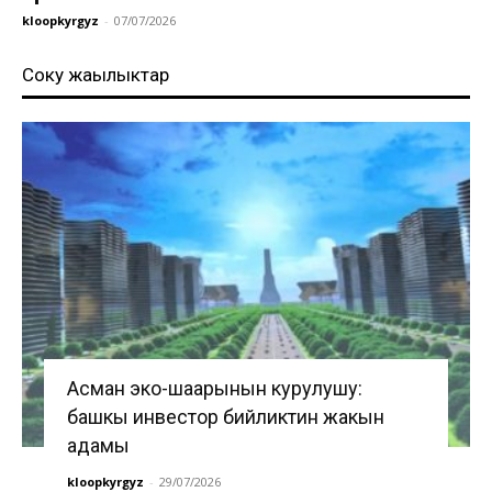
kloopkyrgyz
-
07/07/2026
Соңку жаңылыктар
Асман эко-шаарынын курулушу:
башкы инвестор бийликтин жакын
адамы
kloopkyrgyz
-
29/07/2026