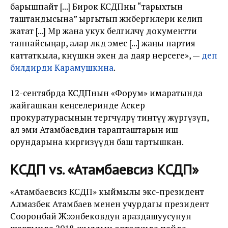
барышпайт [...] Бирок КСДПны “тарыхтын
таштандысына” ыргытып жибергилери келип
жатат [...] Мөөр жана укук белгилөөчү документти
таппайсыңар, алар өлкөдө эмес [...] жаңы партия
каттаткыла, көнүшкөн экен да даяр нерсеге», —
деп
билдирди Карамушкина
.
12-сентябрда КСДПнын «Форум» имаратында
жайгашкан кеңселеринде Аскер
прокуратурасынын тергөөчүлөрү тинтүү жүргүзүп,
ал эми Атамбаевдин тарапташтарын иш
орундарына киргизүүдөн баш тартышкан.
КСДП vs. «Атамбаевсиз КСДП»
«Атамбаевсиз КСДП» кыймылы экс-президент
Алмазбек Атамбаев менен учурдагы президент
Сооронбай Жээнбековдун араздашуусунун