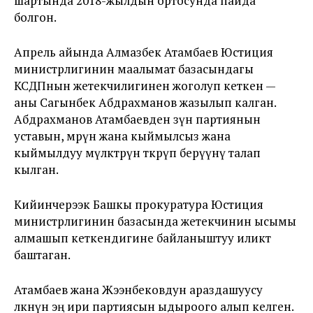
шартында 2018-жылдын ортосунда пайда
болгон.
Апрель айында Алмазбек Атамбаев Юстиция
министрлигинин маалымат базасындагы
КСДПнын жетекчилигинен жоголуп кеткен —
аны Сагынбек Абдрахманов жазылып калган.
Абдрахманов Атамбаевден өзүнө партиянын
уставын, мөөрүн жана кыймылсыз жана
кыймылдуу мүлктөрүн өткөрүп берүүнү талап
кылган.
Кийинчерээк Башкы прокуратура Юстиция
министрлигинин базасында жетекчинин ысымы
алмашып кеткендигине байланыштуу иликтөө
баштаган.
Атамбаев жана Жээнбековдун араздашуусу
өлкөнүн эң ири партиясын ыдыроого алып келген.