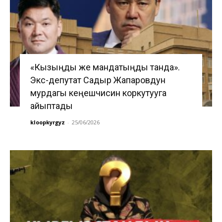
«Кызыңды же мандатыңды танда».
Экс-депутат Садыр Жапаровдун
мурдагы кеңешчисин коркутууга
айыптады
kloopkyrgyz
-
25/06/2026