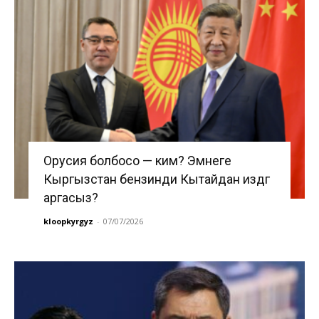
Орусия болбосо — ким? Эмнеге
Кыргызстан бензинди Кытайдан издөөгө
аргасыз?
kloopkyrgyz
-
07/07/2026