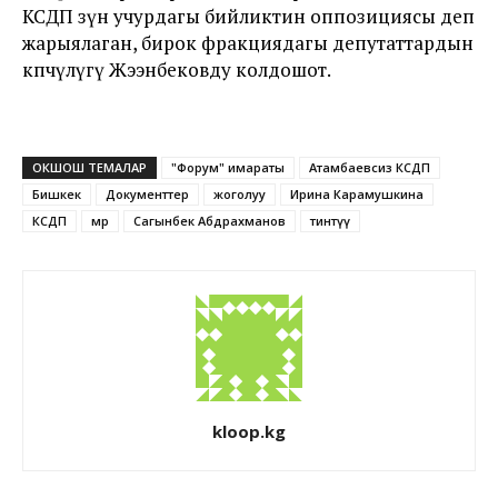
КСДП өзүн учурдагы бийликтин оппозициясы деп
жарыялаган, бирок фракциядагы депутаттардын
көпчүлүгү Жээнбековду колдошот.
ОКШОШ ТЕМАЛАР
"Форум" имараты
Атамбаевсиз КСДП
Бишкек
Документтер
жоголуу
Ирина Карамушкина
КСДП
мөөр
Сагынбек Абдрахманов
тинтүү
kloop.kg