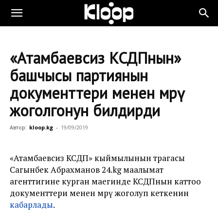
«Атамбаевсиз КСДПнын»
башчысы партиянын
документтери менен мөөрү
жоголгонун билдирди
Автор:
kloop.kg
-
19/09/2019
«Атамбаевсиз КСДП» кыймылынын төрагасы
Сагынбек Абрахманов 24.kg маалымат
агенттигине курган маегинде КСДПнын каттоо
документтери менен мөөрү жоголуп кеткенин
кабарлады
.