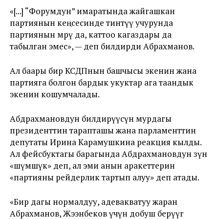
«[...] “Форумдун” имаратында жайгашкан
партиянын кеңсесинде тинтүү учурунда
партиянын мөөрү да, каттоо кагаздары да
табылган эмес», — деп билдирди Абрахманов.
Ал баары бир КСДПнын башчысы экенин жана
партияга болгон бардык укуктар ага таандык
экенин кошумчалады.
Абдрахмановдун билдирүүсүнө мурдагы
президенттин тарапташы жана парламенттин
депутаты Ирина Карамушкина реакция кылды.
Ал фейсбуктагы барагында Абдрахмановдун өзүн
«шүмшүк» деп, ал эми анын аракеттерин
«партияны рейдерлик тартып алуу» деп атады.
«Бир дагы нормалдуу, адевакватуу жаран
Абрахманов, Жээнбеков үчүн добуш берүүгө