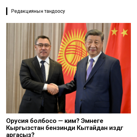
Редакциянын тандоосу
Орусия болбосо — ким? Эмнеге
Кыргызстан бензинди Кытайдан издөөгө
аргасыз?