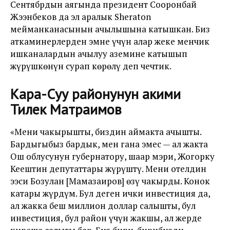
Сентябрдын аягында президент Сооронбай
Жээнбеков да эл аралык Sheraton
мейманканасынын ачылышына катышкан. Биз
аткаминерлерден эмне үчүн алар жеке менчик
ишканалардын ачылуу аземине катышып
жүрүшкөнүн сурап көрөлү деп чечтик.
Кара-Суу районунун акими
Тилек Матраимов
«Мени чакырышты, биздин аймакта ачышты.
Бардыгыбыз бардык, мен гана эмес — ал жакта
Ош облусунун губернатору, шаар мэри, Жогорку
Кеңештин депутаттары жүрүштү. Мени отелдин
ээси Бозулан [Мамазаиров] өзү чакырды. Конок
катары жүрдүм. Бул деген ички инвестиция да,
ал жакка беш миллион доллар салышты, бул
инвестиция, бул район үчүн жакшы, ал жерде