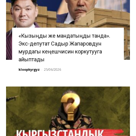
«Кызыңды же мандатыңды танда».
Экс-депутат Садыр Жапаровдун
мурдагы кеңешчисин коркутууга
айыптады
kloopkyrgyz
-
25/06/2026