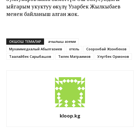
ыйгарым укуктуу өкүлү Узарбек Жылкыбаев
менен байланыш алган жок.
ОКШОШ ТЕМАЛАР
ачылыш аземи
Мухаммедкалый Абылгазиев
отель
Сооронбай Жээнбеков
Таалайбек Сарыбашов
Тилек Матраимов
Улугбек Ормонов
kloop.kg