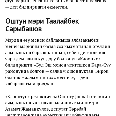
өтүп барып лентаны кесип коюп кетип калган»,
— деп билдиришти өкмөттөн.
Оштун мэри Таалайбек
Сарыбашов
Мэрдин өзү менен байланыша албаганыбыз
менен мэриянын басма сөз кызматынан отелдин
ачылышына барышпаганын, себеп дегенде иш-
чара дем алыш күндөрү болгонун «Клоопко»
билдиришти. «Бул Ош менен чектешкен Кара-Суу
районунда болгон — балким ошондуктан. Бирок
биз так маалыматка ээ эмеспиз», — деп
кабарлашты мэриядан.
«Клооптун» редакциясы Оштогу Jannat отелинин
ачылышына катышкан маданият министри
Азамат Жаманкулов, депутат Төрөбай
Зулпукаров жана өкмөттүн Ош облусундагы