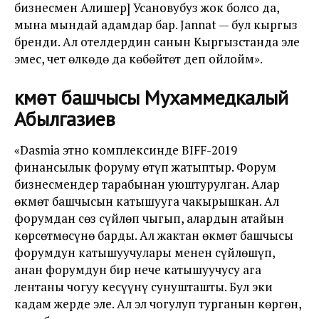
бизнесмен Алишер] Усановубуз жок болсо да,
мына мындай адамдар бар. Jannat — бул кыргыз
бренди. Ал отелдердин санын Кыргызстанда эле
эмес, чет өлкөдө да көбөйтөт деп ойлойм».
Өкмөт башчысы Мухаммедкалый
Абылгазиев
«Dasmia этно комплексинде BIFF-2019
финансылык форуму өтүп жатыптыр. Форум
бизнесмендер тарабынан уюштурулган. Алар
өкмөт башчысын катышууга чакырышкан. Ал
форумдан сөз сүйлөп чыгып, алардын атайын
көрсөтмөсүнө барды. Ал жактан өкмөт башчысы
форумдун катышуучулары менен сүйлөшүп,
анан форумдун бир нече катышуучусу ага
лентаны чогуу кесүүнү сунушташты. Бул эки
кадам жерде эле. Ал эл чогулуп турганын көргөн,