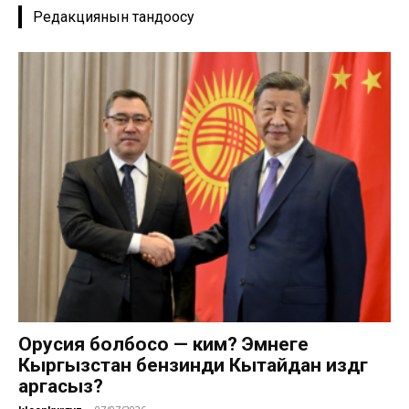
Редакциянын тандоосу
Орусия болбосо — ким? Эмнеге
Кыргызстан бензинди Кытайдан издөөгө
аргасыз?