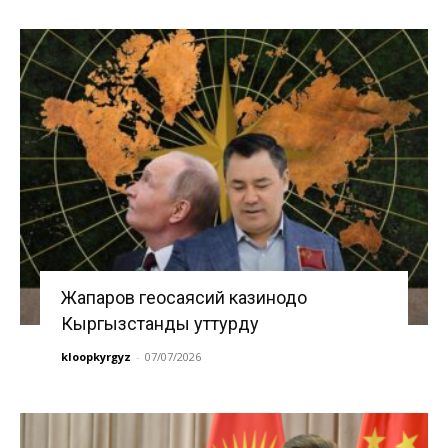
Жапаров геосаясий казинодо
Кыргызстанды уттурду
kloopkyrgyz
-
07/07/2026