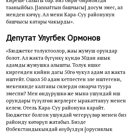
киреше салыгы бар. Биз бири-бирибизди
тааныйбыз. [Jannatтын башчысы] досум эмес, ал
менден кичүү. Ал мени Кара-Суу районунун
башчысы катары чакырды».
Депутат Улугбек Ормонов
«Бюджетке толуктоолор, жаңы жумуш орундар
болот. Ал жакта бүгүнкү күндө 30дан ашык
адамды жумушка алышты. Толук ишке
киргенден кийин дагы 50гө чукул адам ал жакта
иштейт. Ошол 50 адам кетпестен эле иштегени,
мекенинде калганы силерди оюңарча туура
эмеспи? Мен өндүрүшкө же мына ушундай иш
орундары түзүлгөн жерлерге ыракаттануу менен
келем. Отель Кара-Суу районуна карайт.
Бюджетке болгон ушундай чегерүүлөр менен биз
районду көтөрүп жатабыз. Бизде
Өзбекстандыкындай өзүбүздүн [орусиялык