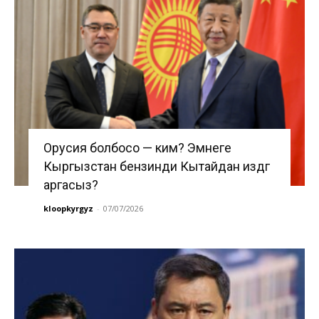
Орусия болбосо — ким? Эмнеге
Кыргызстан бензинди Кытайдан издөөгө
аргасыз?
kloopkyrgyz
-
07/07/2026