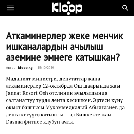
Аткаминерлер жеке менчик
ишканалардын ачылыш
аземине эмнеге катышкан?
Автор:
kloop.kg
-
15/10/2019
Маданият министри, депутаттар жана
аткаминерлер 12-октябрда Ош шаарында жаңы
Jannat Resort Osh отелинин ачылышында
салтанаттуу түрдө лента кесишкен. Эртеси күнү
өкмөт башчысы Мухаммедкалый Абылгазиев да
лента кесүүгө катышты — ал Бишкекте жаңы
Dasmia фитнес клубун ачты.