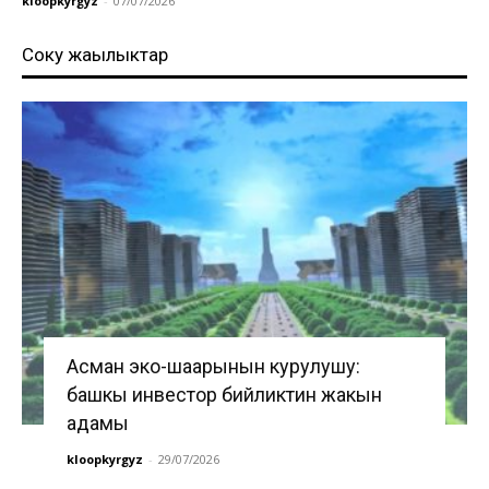
kloopkyrgyz
-
07/07/2026
Соңку жаңылыктар
Асман эко-шаарынын курулушу:
башкы инвестор бийликтин жакын
адамы
kloopkyrgyz
-
29/07/2026