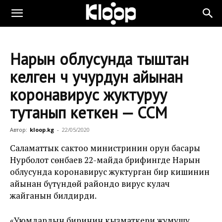
Нарын облусунда тыштан
келген үч учурдун айынан
коронавирус жуктуруу
тутанып кеткен — ССМ
Автор:
kloop.kg
-
22/05/2020
Саламаттык сактоо министринин орун басары
Нурболот Үсөнбаев 22-майда брифингде Нарын
облусунда коронавирус жуктурган бир кишинин
айынан бүтүндөй райондо вирус кулач
жайганын билдирди.
«Уюмдардын биринин кызматкери жумушу