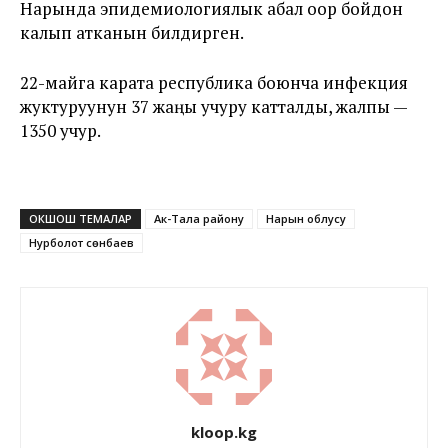
Нарында эпидемиологиялык абал оор бойдон
калып атканын билдирген.
22-майга карата республика боюнча инфекция
жуктуруунун 37 жаңы учуру катталды, жалпы —
1350 учур.
ОКШОШ ТЕМАЛАР
Ак-Тала району
Нарын облусу
Нурболот Үсөнбаев
kloop.kg