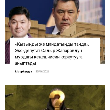
«Кызыңды же мандатыңды танда».
Экс-депутат Садыр Жапаровдун
мурдагы кеңешчисин коркутууга
айыптады
kloopkyrgyz
-
25/06/2026