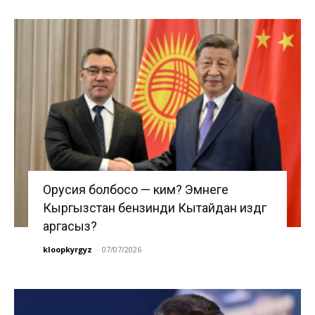
Орусия болбосо — ким? Эмнеге
Кыргызстан бензинди Кытайдан издөөгө
аргасыз?
kloopkyrgyz
-
07/07/2026