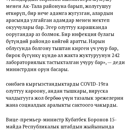
менен Ак-Тала районуна барып, жолугушуу
өткөрүп, бир нече адамга жугузган, алардын
арасында улгайган адамдар менен мектеп
окуучулары бар. Эгер олуттуу карашканда
ооругандар аз болмок. Бир инфекция булагы
бүтүндөй райондо көйгөй аратты. Нарын
облусунда болгону тыштан кирген үч учур бар,
бирок бүгүнкү күндө ал жакта жуктуруунун 242
лабораториялык тастыкталган учуру бар», — деди
министрдин орун басары.
Үсөнбаев кыргызстандыктарды COVID-19га
олуттуу кароону, андан тышкары, вируска
чалдыгууга жол бербөө үчүн тазалык эрежелерин
жана социалдык аралыкты сактоого чакырды.
Вице-премьер-министр Кубатбек Боронов 15-
майда Республикалык штабдын жыйынында