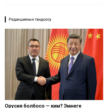
Редакциянын тандоосу
Орусия болбосо — ким? Эмнеге