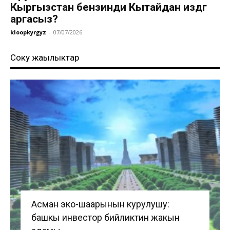
Кыргызстан бензинди Кытайдан издөөгө
аргасыз?
kloopkyrgyz
-
07/07/2026
Соңку жаңылыктар
Асман эко-шаарынын курулушу:
башкы инвестор бийликтин жакын