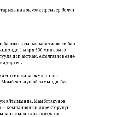
 тарыхында эң узак премьер болуп
н баага» сытылышына тиешеси бар
укциондо 1 млрд 500 миң сомго
уда деп айткан. Абылгазиев өзүнө
билдирген.
денттин жана өкмөттүн иш
. Момбековдун айтымында, бул
дун айтымында, Мамбетакунов
иев — компаниянын директорунун
тынан ажырап кала жаздаган.