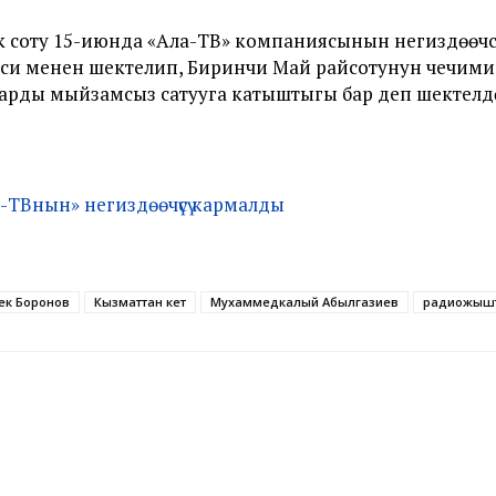
 соту 15-июнда «Ала-ТВ» компаниясынын негиздөөчүс
неси менен шектелип, Биринчи Май райсотунун чечим
рды мыйзамсыз сатууга катыштыгы бар деп шектелүүд
-ТВнын» негиздөөчүсү кармалды
ек Боронов
Кызматтан кетүү
Мухаммедкалый Абылгазиев
радиожыш