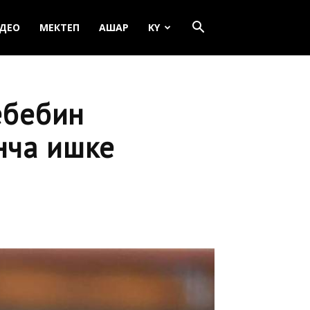
ДЕО
МЕКТЕП
АШАР
KY
себебин
нча ишке