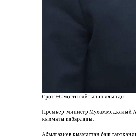
Сүрөт: Өкмөттүн сайтынан алынды
Премьер-министр Мухаммедкалый Абыл
кызматы кабарлады.
Абылгазиев кызматтан баш тартканд