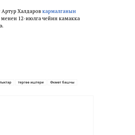
ү Артур Халдаров
кармалганын
и менен 12-июлга чейин камакка
ө.
тыктар
тергөө иштери
Өкмөт башчы