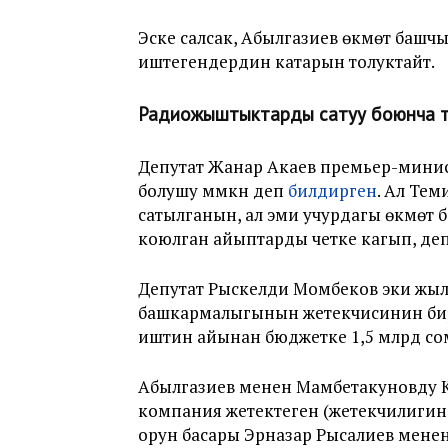
Эске салсак, Абылгазиев өкмөт башч
иштегендердин катарын толуктайт.
Радиожыштыктарды сатуу боюнча т
Депутат Жанар Акаев премьер-мини
болушу мүмкүн деп
билдирген
. Ал Те
сатылганын, ал эми учурдагы өкмөт 
коюлган айыптарды четке кагып, деп
Депутат Рыскелди Момбеков эки жыл
башкармалыгынын жетекчисинин бир
иштин айынан бюджетке 1,5 млрд сом
Абылгазиев менен Мамбетакуновду 
компания жетектеген (жетекчилиги
орун басары Эрназар Рысалиев менен