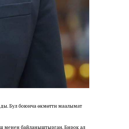
ды. Бул боюнча өкмөттүн маалымат
иш менен байланыштырган. Бирок ал