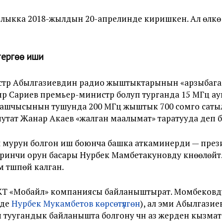
ылыкка 2018-жылдын 20-апрелинде киришкен. Ал өлкө
ергөө иши
стр Абылгазиевдин радио жыштыктарынын «арзыбага
мир Сариев премьер-министр болуп турганда 15 МГц а
башчысынын тушунда 200 МГц жыштык 700 сомго сатылу
утат Жанар Акаев «жалган маалымат» таратууда деп 
 мурун болгон иш боюнча башка аткаминерди — прези
инчи орун басары Нурбек Мамбетакуновду күнөөлөйт
 түшпөй калган.
КТ «Мобайл» компаниясы байланыштырат. Момбеков
нде
Нурбек Мукамбетов көрсөтүлгөн
), ал эми Абылгаз
 туугандык байланышта болгону үчүн аз жерден кызма