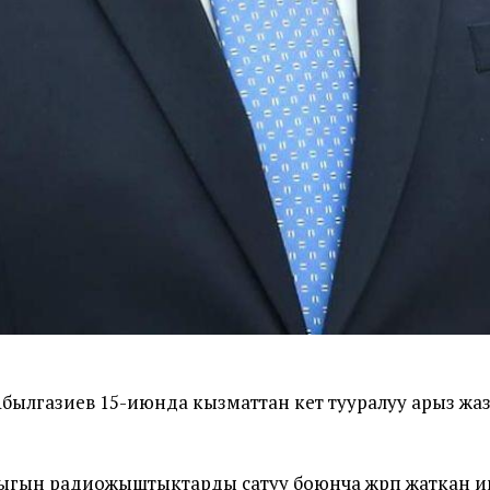
газиев 15-июнда кызматтан кетүү тууралуу арыз жаз
ыгын радиожыштыктарды сатуу боюнча жүрүп жаткан 