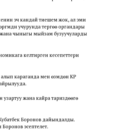
менин эч кандай тиешем жок, ал эми
гүүмдүн учурунда тергөө органдары
т жана чыныгы мыйзам бузуучуларды
номикага келтирген кесепеттери
н алып караганда мен өзүмдөн КР
айрылууда.
 узартуу жана кайра тариздөөгө
Кубатбек Боронов дайындалды.
 Боронов эсептелет.