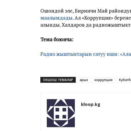
Ошондой эле, Биринчи Май райондук
маалымдады
. Ал «Коррупция» бере
алынды. Халдаров да радиожыштыкта
Тема боюнча:
Радио жыштыктарын сатуу иши: «Ала
ОКШОШ ТЕМАЛАР
арыз
коррупция
Кубатб
kloop.kg