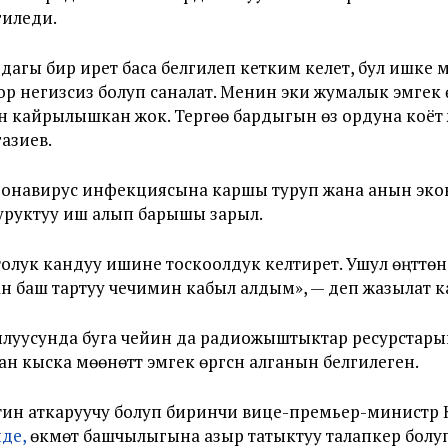
гиледи.
дагы бир ирет баса белгилеп кетким келет, бул ишке 
 негизсиз болуп саналат. Менин эки жумалык эмгек өр
н кайрылышкан жок. Тергөө бардыгын өз ордуна коё
азиев.
онавирус инфекциясына каршы туруп жана анын эко
туруктуу иш алып барышы зарыл.
толук кандуу ишине тоскоолдук келтирет. Ушул өңүттө
 баш тартуу чечимин кабыл алдым», — деп жазылат к
уусунда буга чейин да радиожыштыктар ресурстарын
ыска мөөнөттүү эмгек өргүсүн алганын белгилеген.
ин аткаруучу болуп биринчи вице-премьер-министр 
де,
өкмөт башчылыгына азыр татыктуу талапкер болуп