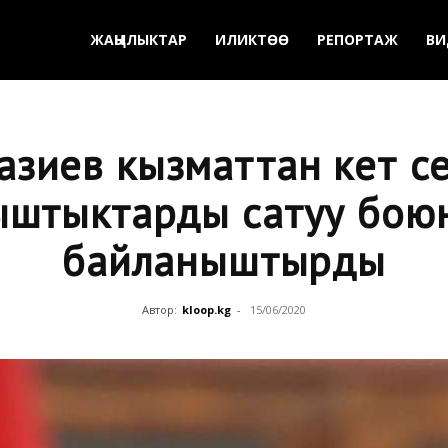
ЖАҢЫЛЫКТАР
ИЛИКТӨӨ
РЕПОРТАЖ
ВИ
зиев кызматтан кетүү 
штыктарды сатуу бою
байланыштырды
Автор:
kloop.kg
-
15/06/2020