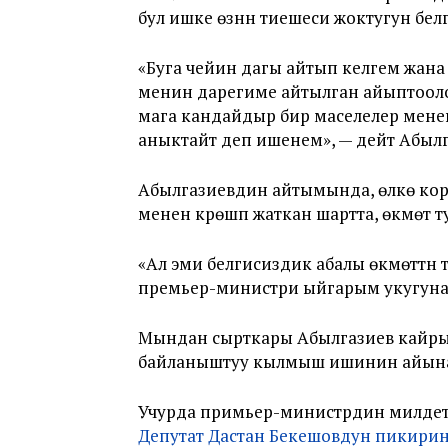
бул ишке өзүнүн тиешеси жоктугун бел
«Буга чейин дагы айтып келгем жана 
менин дарегиме айтылган айыптоолор
мага кандайдыр бир маселелер мене
аныктайт деп ишенем», — дейт Абылг
Абылгазиевдин айтымында, өлкө кор
менен күрөшүп жаткан шартта, өкмөт 
«Ал эми белгисиздик абалы өкмөттүн 
премьер-министри ыйгарым укугунан
Мындан сырткары Абылгазиев кайрыл
байланыштуу кылмыш ишинин айынан к
Учурда примьер-министрдин милдет
Депутат Дастан Бекешовдун пикирин