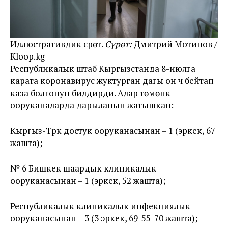
Иллюстративдик сүрөт.
Сүрөт:
Дмитрий Мотинов /
Kloop.kg
Республикалык штаб Кыргызстанда 8-июлга
карата коронавирус жуктурган дагы он үч бейтап
каза болгонун билдирди. Алар төмөнкү
ооруканаларда дарыланып жатышкан:
Кыргыз-Түрк достук ооруканасынан – 1 (эркек, 67
жашта);
№ 6 Бишкек шаардык клиникалык
ооруканасынан – 1 (эркек, 52 жашта);
Республикалык клиникалык инфекциялык
ооруканасынан – 3 (3 эркек, 69-55-70 жашта);