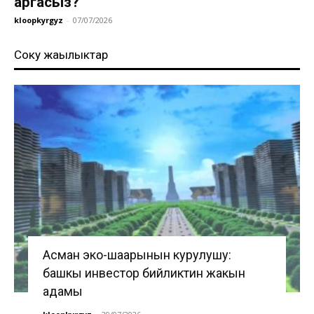
аргасыз?
kloopkyrgyz
-
07/07/2026
Соңку жаңылыктар
Асман эко-шаарынын курулушу:
башкы инвестор бийликтин жакын
адамы