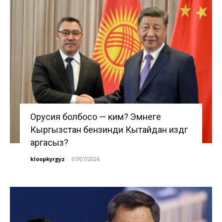
Орусия болбосо — ким? Эмнеге
Кыргызстан бензинди Кытайдан издөөгө
аргасыз?
kloopkyrgyz
-
07/07/2026