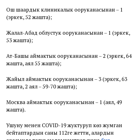
Ош шаардык клиникалык ооруканасынан – 1
(эркек, 52 жашта);
Жалал-Абад облустук ооруканасынан – 1 (эркек,
53 жашта);
Ат-Башы аймактык ооруканасынан – 2 (эркек, 64
жашта, аял 55 жашта);
Жайыл аймактык ооруканасынан – 3 (эркек, 63
жашта, 2 аял – 59-70 жашта);
Москва аймактык ооруканасынан – 1 (аял, 49
жашта).
Ушуну менен COVID-19 жуктуруп көз жумган
бейтаптардын саны 112ге жетти, алардын