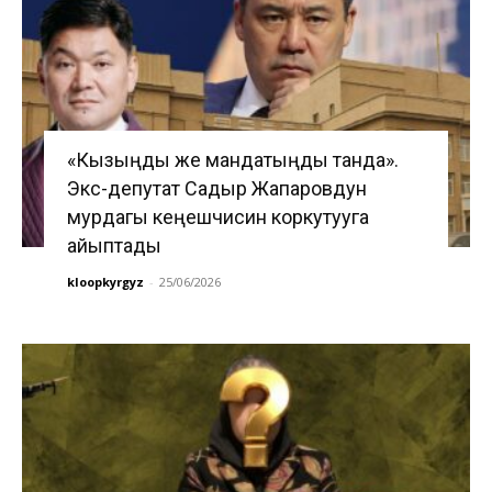
«Кызыңды же мандатыңды танда».
Экс-депутат Садыр Жапаровдун
мурдагы кеңешчисин коркутууга
айыптады
kloopkyrgyz
-
25/06/2026