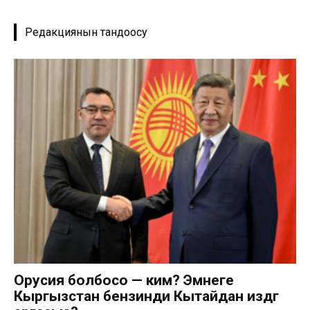
Редакциянын тандоосу
Орусия болбосо — ким? Эмнеге
Кыргызстан бензинди Кытайдан издөөгө