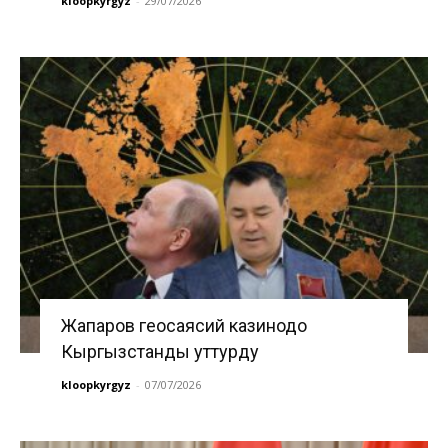
kloopkyrgyz
-
29/07/2026
Жапаров геосаясий казинодо
Кыргызстанды уттурду
kloopkyrgyz
-
07/07/2026