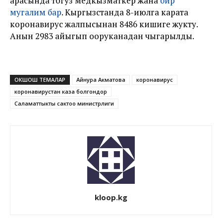
арасында тогуз медкызматкер жана
бир
мугалим бар
. Кыргызстанда 8-июлга карата
коронавирус жалпысынан 8486 кишиге жукту.
Анын 2983ү айыгып ооруканадан чыгарылды.
ОКШОШ ТЕМАЛАР
Айнура Акматова
коронавирус
коронавирустан каза болгондор
Саламаттыкты сактоо министрлиги
kloop.kg